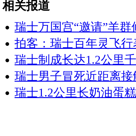
相关报道
瑞士万国宫“邀请”羊群
女孩北京地铁殴打老人 痛下狠手拳打脚踢
拍客：瑞士百年灵飞行
无痛分娩是否安全 医生回应
瑞士制成长达1.2公里千
外交部：反对强权政治霸凌主义
瑞士男子冒死近距离接
外交部：有关国家言论片面不公正
瑞士1.2公里长奶油蛋
安徽一实载49人客车翻车