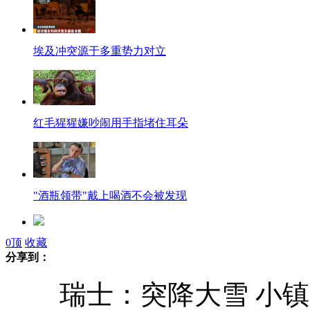
埃及冲突源于多重势力对立
红毛猩猩嫌吵闹用手指堵住耳朵
"酒瓶领带"戴上喝酒不会被发现
0
顶
收藏
男幼师因4岁幼童没坐好将其打伤
分享到：
瑞士：突降大雪 小镇