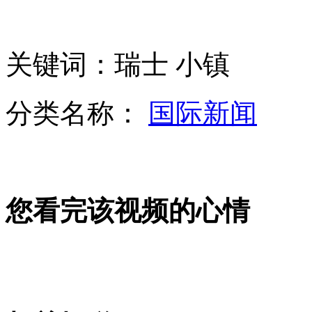
老鹰大战丹顶鹤争夺食物
大连5名女子浴池洗澡后全身乏力
关键词：瑞士 小镇
女子超市行窃被抓 当场吞刀片
分类名称：
国际新闻
荷兰一裁判被少年球员群殴致死
您看完该视频的心情
幼儿园孩子跪着吃饭 老师称怕烫伤
山西运城恶犬咬伤多人 警民合力深夜将其击毙