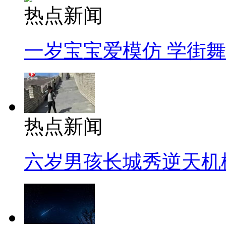
热点新闻
一岁宝宝爱模仿 学街
热点新闻
六岁男孩长城秀逆天机