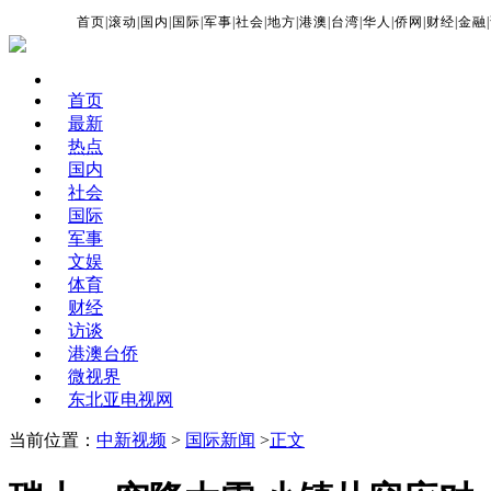
首页
|
滚动
|
国内
|
国际
|
军事
|
社会
|
地方
|
港澳
|
台湾
|
华人
|
侨网
|
财经
|
金融
|
首页
最新
热点
国内
社会
国际
军事
文娱
体育
财经
访谈
港澳台侨
微视界
东北亚电视网
当前位置：
中新视频
>
国际新闻
>
正文