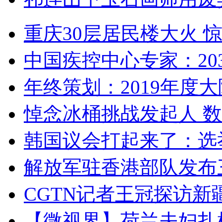
重庆30层居民楼大火
中国疾控中心专家：203
年终策划：2019年度大陆
悼念冰桶挑战发起人 数百
韩国议会打起来了：选举
解放军驻香港部队发布三
CGTN记者王冠探访新疆
【微视界】荷兰夫妇扎根青