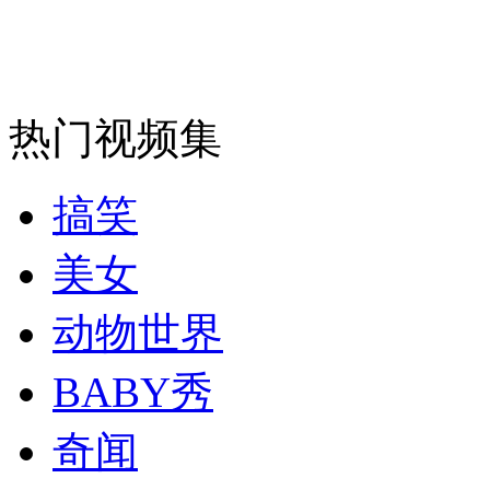
走！跟着总书记去植树
热门视频集
消防员救轻生者
花炮节热闹非凡
减压"枕头大战"
搞笑
纽约上演“枕头大战”
美女
动物世界
司机酒驾遇交警 急速倒车逃窜
BABY秀
奇闻