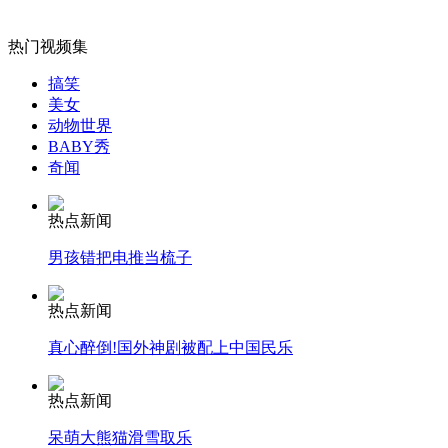
女孩北京地铁殴打老人 痛下狠手拳打脚踢
热门视频集
搞笑
美女
无痛分娩是否安全 医生回应
动物世界
BABY秀
奇闻
外交部：反对强权政治霸凌主义
热点新闻
外交部：有关国家言论片面不公正
男孩错把电推当梳子
热点新闻
真心醉倒!国外神剧被配上中国民乐
安徽一实载49人客车翻车
热点新闻
呆萌大熊猫滑雪取乐