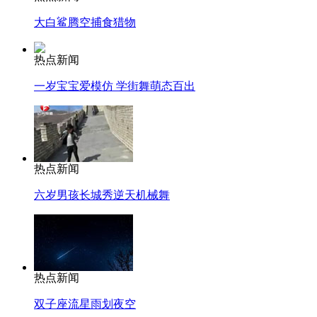
大白鲨腾空捕食猎物
热点新闻
一岁宝宝爱模仿 学街舞萌态百出
热点新闻
六岁男孩长城秀逆天机械舞
热点新闻
双子座流星雨划夜空