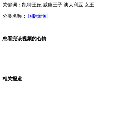
凯特王妃怀孕后首亮相 威廉护驾
关键词：凯特王妃 威廉王子 澳大利亚 女王
分类名称：
国际新闻
苏丹商人欠款1200万跑路 单户最高损失83万
您看完该视频的心情
罗阳被追授"航空工业劳模"称号
相关报道
拍客：醉酒女子夜卧雪地
山西运城恶犬咬伤多人 警民合力深夜将其击毙