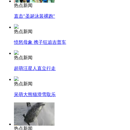
热点新闻
直击"圣诞泳装裸跑"
热点新闻
愤怒母象 携子狂追吉普车
热点新闻
超萌汪星人直立行走
热点新闻
呆萌大熊猫滑雪取乐
热点新闻