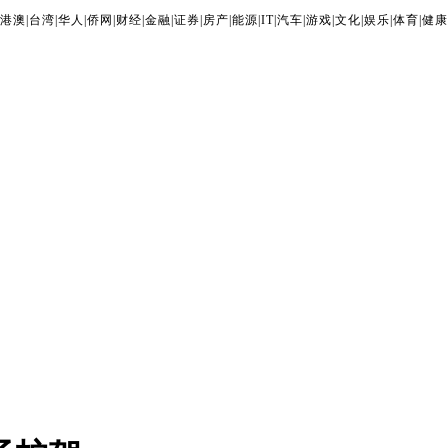
港澳
|
台湾
|
华人
|
侨网
|
财经
|
金融
|
证券
|
房产
|
能源
|
IT
|
汽车
|
游戏
|
文化
|
娱乐
|
体育
|
健康