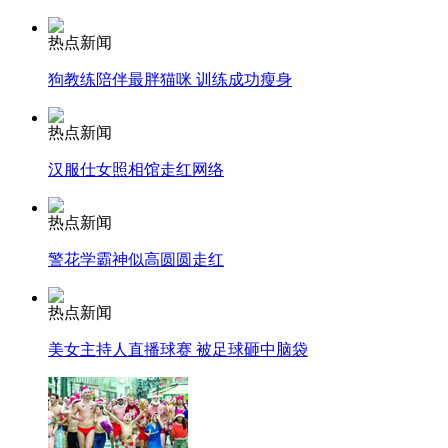
走！跟着总书记去植树
热点新闻
狗教练陪伴最胖猫咪 训练成功瘦身
消防员救轻生者
花炮节热闹非凡
减压"枕头大战"
热点新闻
汉服仕女照相馆走红网络
纽约上演“枕头大战”
热点新闻
警花学霸神似高圆圆走红
司机酒驾遇交警 急速倒车逃窜
热点新闻
美女主持人直播球赛 被足球砸中脑袋