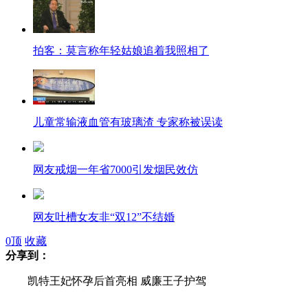
拍客：莫言称年轻姑娘追着我照相了
儿童常输液血管有玻璃渣 专家称被误读
网友戒烟一年省7000引发烟民效仿
网友吐槽女友非“双12”不结婚
0
顶
收藏
分享到：
沪警方一天接25起"世界末日"谣言
凯特王妃怀孕后首亮相 威廉王子护驾