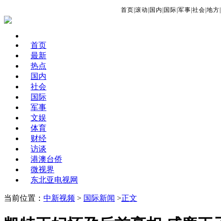
首页
|
滚动
|
国内
|
国际
|
军事
|
社会
|
地方
|
首页
最新
热点
国内
社会
国际
军事
文娱
体育
财经
访谈
港澳台侨
微视界
东北亚电视网
当前位置：
中新视频
>
国际新闻
>
正文