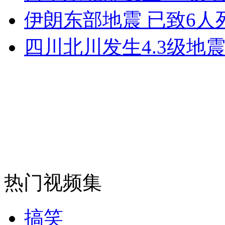
伊朗东部地震 已致6人
安徽一实载49人客车翻车
四川北川发生4.3级地
走！跟着总书记去植树
消防员救轻生者
花炮节热闹非凡
减压"枕头大战"
纽约上演“枕头大战”
热门视频集
司机酒驾遇交警 急速倒车逃窜
搞笑