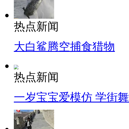
热点新闻
大白鲨腾空捕食猎物
热点新闻
一岁宝宝爱模仿 学街