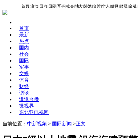
首页
|
滚动
|
国内
|
国际
|
军事
|
社会
|
地方
|
港澳
|
台湾
|
华人
|
侨网
|
财经
|
金融
|
首页
最新
热点
国内
社会
国际
军事
文娱
体育
财经
访谈
港澳台侨
微视界
东北亚电视网
当前位置：
中新视频
>
国际新闻
>
正文