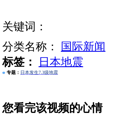
日本发生7.4级地震 或为福岛大地震余震
关键词：
中石化汽油注水致豪车熄火
分类名称：
国际新闻
标签：
日本地震
央视连线称日播音员向民众高呼逃命
专题：
日本发生7.3级地震
农民工桥下死亡续：少林方丈欲相助
您看完该视频的心情