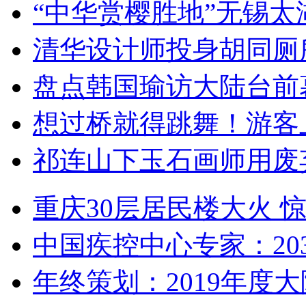
“中华赏樱胜地”无锡
清华设计师投身胡同厕
盘点韩国瑜访大陆台前
想过桥就得跳舞！游客
祁连山下玉石画师用废
重庆30层居民楼大火
中国疾控中心专家：203
年终策划：2019年度大陆