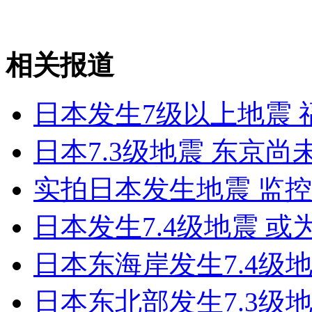
日本东海岸发生7.4级地震
相关报道
山西运城恶犬咬伤多人 警民合力深夜将其击毙
日本发生7级以上地震
女孩北京地铁殴打老人 痛下狠手拳打脚踢
日本7.3级地震 东京
无痛分娩是否安全 医生回应
实拍日本发生地震 监
日本发生7.4级地震 
外交部：反对强权政治霸凌主义
日本东海岸发生7.4级
外交部：有关国家言论片面不公正
日本东北部发生7.3级