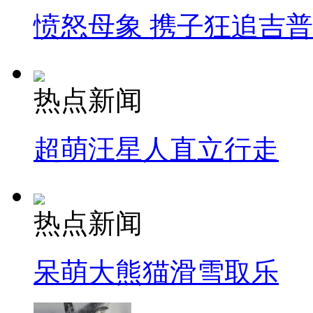
愤怒母象 携子狂追吉
热点新闻
超萌汪星人直立行走
热点新闻
呆萌大熊猫滑雪取乐