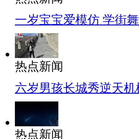
一岁宝宝爱模仿 学街
热点新闻
六岁男孩长城秀逆天机
热点新闻