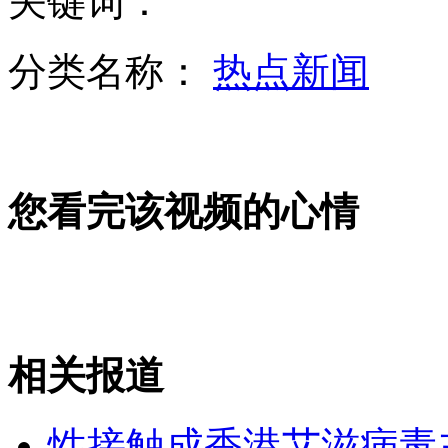
关键词：
分类名称：
热点新闻
中石化汽油注水致豪车熄火
您看完该视频的心情
央视连线称日播音员向民众高呼逃命
农民工桥下死亡续：少林方丈欲相助
相关报道
山西运城恶犬咬伤多人 警民合力深夜将其击毙
性接触成香港艾滋病毒