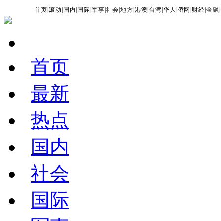
首页
|
滚动
|
国内
|
国际
|
军事
|
社会
|
地方
|
港澳
|
台湾
|
华人
|
侨网
|
财经
|
金融
|
首页
最新
热点
国内
社会
国际