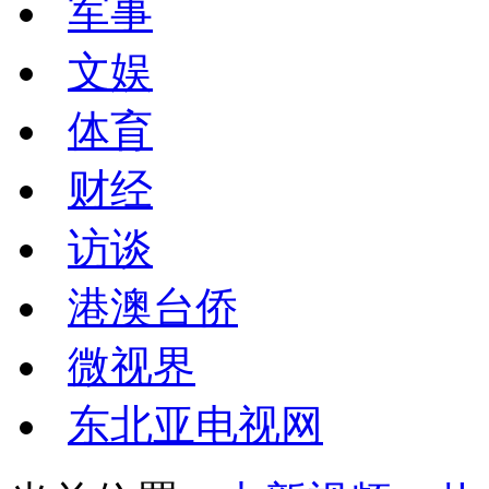
军事
文娱
体育
财经
访谈
港澳台侨
微视界
东北亚电视网