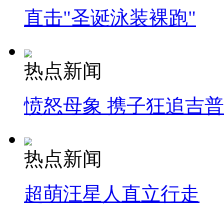
直击"圣诞泳装裸跑"
热点新闻
愤怒母象 携子狂追吉
热点新闻
超萌汪星人直立行走