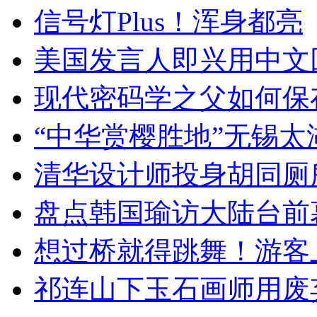
信号灯Plus！浑身都亮
美国发言人即兴用中文
现代密码学之父如何保
“中华赏樱胜地”无锡
清华设计师投身胡同厕
盘点韩国瑜访大陆台前
想过桥就得跳舞！游客
祁连山下玉石画师用废