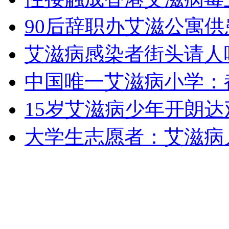
女孩北京地铁殴打老人 痛下狠手拳打脚踢
90后辞职办艾滋公寓
艾滋病感染者街头请人
无痛分娩是否安全 医生回应
中国唯一艾滋病小学：
外交部：反对强权政治霸凌主义
15岁艾滋病少年开朗
外交部：有关国家言论片面不公正
大学生志愿者：艾滋病
安徽一实载49人客车翻车