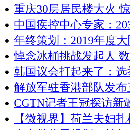
重庆30层居民楼大火
中国疾控中心专家：203
年终策划：2019年度大陆
悼念冰桶挑战发起人 数百
韩国议会打起来了：选举
解放军驻香港部队发布三
CGTN记者王冠探访新疆
【微视界】荷兰夫妇扎根青