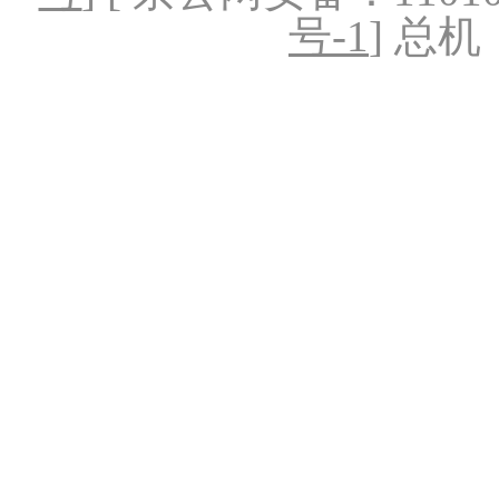
号-1
] 总机：