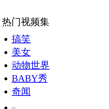
走！跟着总书记去植树
消防员救轻生者
花炮节热闹非凡
减压"枕头大战"
热门视频集
搞笑
纽约上演“枕头大战”
美女
动物世界
司机酒驾遇交警 急速倒车逃窜
BABY秀
奇闻