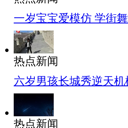
一岁宝宝爱模仿 学街
热点新闻
六岁男孩长城秀逆天机
热点新闻