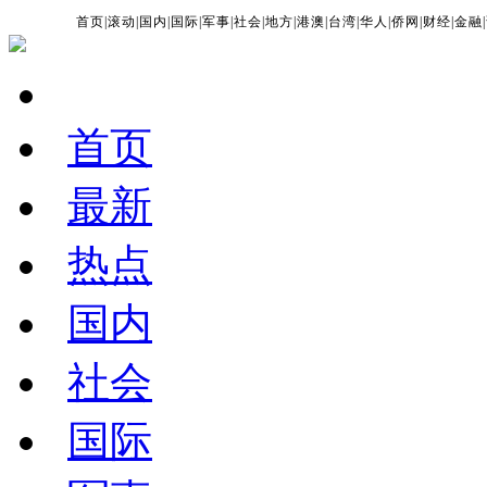
首页
|
滚动
|
国内
|
国际
|
军事
|
社会
|
地方
|
港澳
|
台湾
|
华人
|
侨网
|
财经
|
金融
|
首页
最新
热点
国内
社会
国际