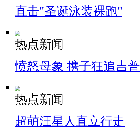
直击"圣诞泳装裸跑"
热点新闻
愤怒母象 携子狂追吉
热点新闻
超萌汪星人直立行走