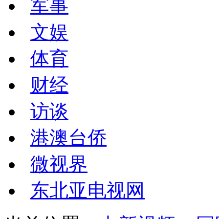
军事
文娱
体育
财经
访谈
港澳台侨
微视界
东北亚电视网