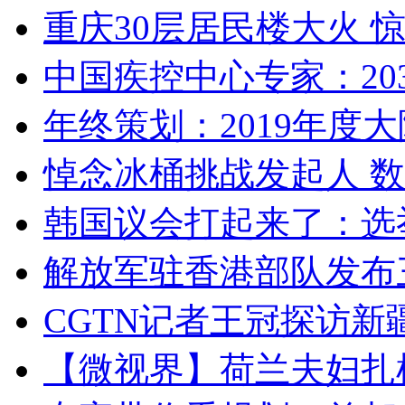
重庆30层居民楼大火
中国疾控中心专家：203
年终策划：2019年度大陆
悼念冰桶挑战发起人 数百
韩国议会打起来了：选举
解放军驻香港部队发布三
CGTN记者王冠探访新疆
【微视界】荷兰夫妇扎根青