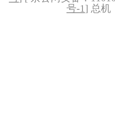
号-1
] 总机：