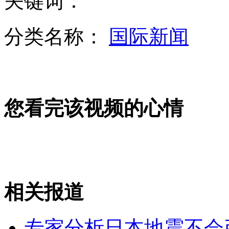
关键词：
男童割颈案激民愤 废除死刑遭反对
分类名称：
国际新闻
王永庆大房王月兰妹获巨额遗产
您看完该视频的心情
珠宝店洗钱千亿 流浪汉沦人头账户
山西运城恶犬咬伤多人 警民合力深夜将其击毙
相关报道
女孩北京地铁殴打老人 痛下狠手拳打脚踢
专家分析日本地震不会