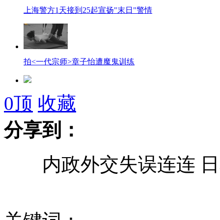
上海警方1天接到25起宣扬"末日"警情
拍<一代宗师>章子怡遭魔鬼训练
怀孕鲸鲨被困海底 潜水高手出手相救
0
顶
收藏
分享到：
怀疑丈夫攒私房钱 妻子怒剁手指
内政外交失误连连 日
巴西女性维权警察局 对家暴说"不"