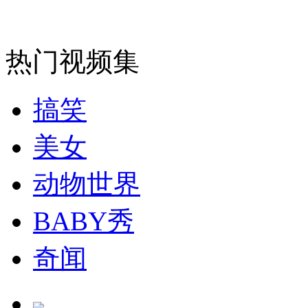
消防员救轻生者
花炮节热闹非凡
减压"枕头大战"
热门视频集
纽约上演“枕头大战”
搞笑
司机酒驾遇交警 急速倒车逃窜
美女
动物世界
BABY秀
奇闻