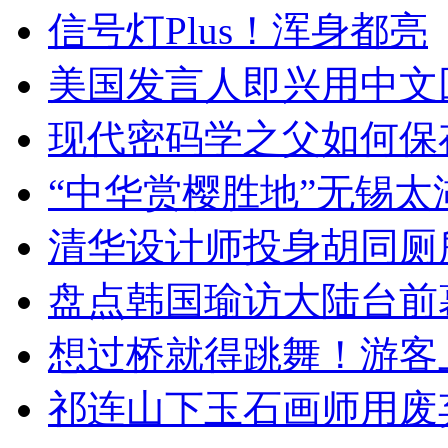
信号灯Plus！浑身都亮
美国发言人即兴用中文
现代密码学之父如何保
“中华赏樱胜地”无锡
清华设计师投身胡同厕
盘点韩国瑜访大陆台前
想过桥就得跳舞！游客
祁连山下玉石画师用废