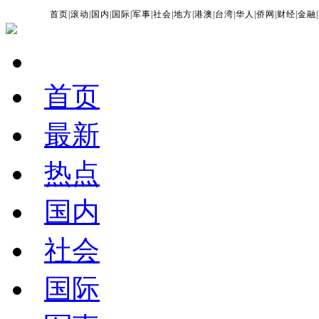
首页
|
滚动
|
国内
|
国际
|
军事
|
社会
|
地方
|
港澳
|
台湾
|
华人
|
侨网
|
财经
|
金融
|
首页
最新
热点
国内
社会
国际