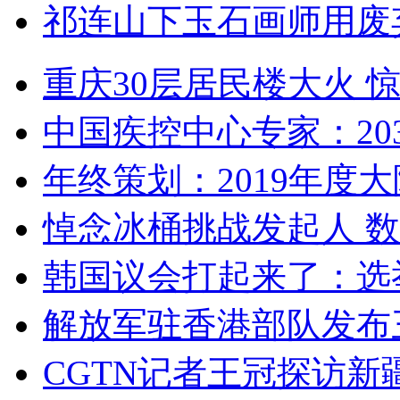
祁连山下玉石画师用废
重庆30层居民楼大火
中国疾控中心专家：203
年终策划：2019年度大陆
悼念冰桶挑战发起人 数百
韩国议会打起来了：选举
解放军驻香港部队发布三
CGTN记者王冠探访新疆