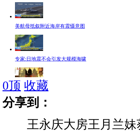
美航母抵叙附近海岸有震慑意图
专家:日地震不会引发大规模海啸
0
顶
收藏
实录：山西一饭店煤气残液泄漏
分享到：
王永庆大房王月兰妹获
老师染艾滋诱百名网友性交