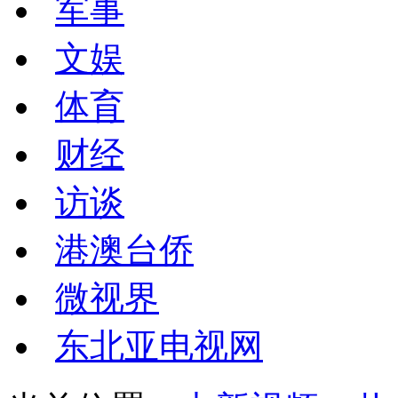
军事
文娱
体育
财经
访谈
港澳台侨
微视界
东北亚电视网