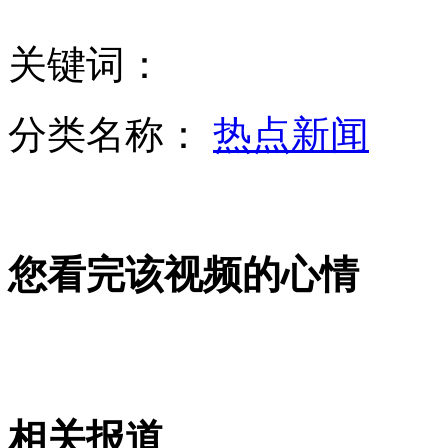
关键词：
日本7级以上地震 海啸预警解除
分类名称：
热点新闻
记者聚焦日本发生7级以上地震
您看完该视频的心情
拍客：“星爷”张世玉成都火了一把
拍客：50吨煤“活埋”轿车
相关报道
山西运城恶犬咬伤多人 警民合力深夜将其击毙