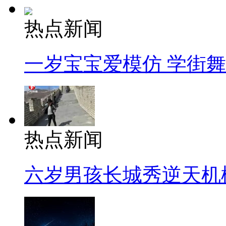
热点新闻
一岁宝宝爱模仿 学街
热点新闻
六岁男孩长城秀逆天机