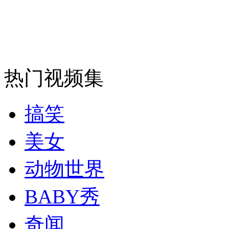
走！跟着总书记去植树
消防员救轻生者
花炮节热闹非凡
减压"枕头大战"
热门视频集
搞笑
纽约上演“枕头大战”
美女
动物世界
司机酒驾遇交警 急速倒车逃窜
BABY秀
奇闻