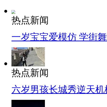
热点新闻
一岁宝宝爱模仿 学街
热点新闻
六岁男孩长城秀逆天机