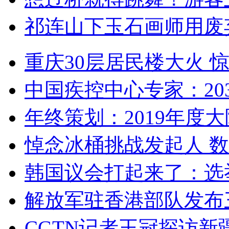
祁连山下玉石画师用废
重庆30层居民楼大火
中国疾控中心专家：203
年终策划：2019年度大陆
悼念冰桶挑战发起人 数百
韩国议会打起来了：选举
解放军驻香港部队发布三
CGTN记者王冠探访新疆