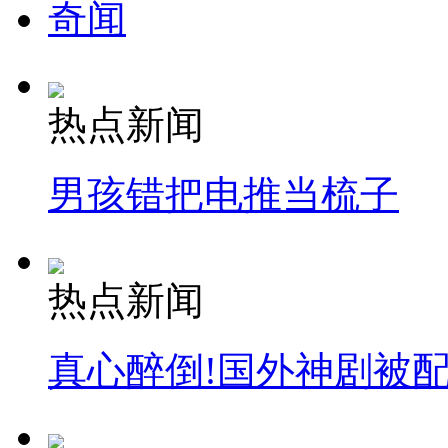
奇闻
热点新闻
男孩错把电推当梳子
热点新闻
真心醉倒!国外神剧被