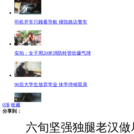
司机开车只顾看导航 撞毁路边警车
实拍：女子用20米消防栓管吹爆气球
90后大学生放弃学业 休学侍候双亲
0
顶
收藏
分享到：
播客：珍珠港事件71周年祭
六旬坚强独腿老汉做