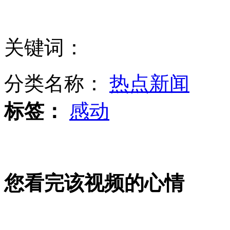
内政外交失误多 日民主党选情堪忧
关键词：
82岁奶奶靠卖鞋垫独自供养孙女
分类名称：
热点新闻
标签：
感动
2013年田径世锦赛吉祥物定为麻雀
您看完该视频的心情
上海警方1天接到25起宣扬"末日"警情