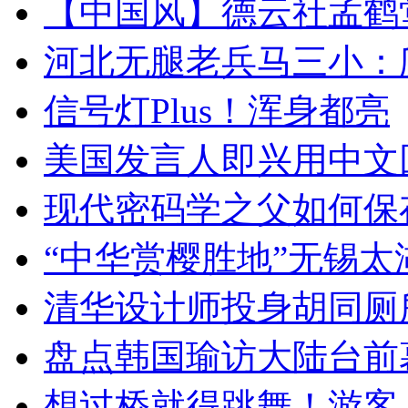
【中国风】德云社孟鹤
河北无腿老兵马三小：爬
信号灯Plus！浑身都亮
美国发言人即兴用中文
现代密码学之父如何保
“中华赏樱胜地”无锡
清华设计师投身胡同厕
盘点韩国瑜访大陆台前
想过桥就得跳舞！游客