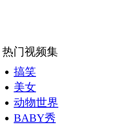
安徽一实载49人客车翻车
走！跟着总书记去植树
热门视频集
消防员救轻生者
花炮节热闹非凡
减压"枕头大战"
搞笑
美女
纽约上演“枕头大战”
动物世界
BABY秀
司机酒驾遇交警 急速倒车逃窜