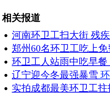
拍<一代宗师>章子怡遭魔鬼训练
相关报道
山西运城恶犬咬伤多人 警民合力深夜将其击毙
河南环卫工扫大街 残
郑州60名环卫工吃上免
女孩北京地铁殴打老人 痛下狠手拳打脚踢
环卫工人站雨中吃早餐
无痛分娩是否安全 医生回应
辽宁迎今冬最强暴雪
环
外交部：反对强权政治霸凌主义
实拍成都最美环卫工拄
外交部：有关国家言论片面不公正