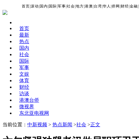
首页
|
滚动
|
国内
|
国际
|
军事
|
社会
|
地方
|
港澳
|
台湾
|
华人
|
侨网
|
财经
|
金融
|
首页
最新
热点
国内
社会
国际
军事
文娱
体育
财经
访谈
港澳台侨
微视界
东北亚电视网
当前位置：
中新视频
>
热点新闻
>
社会
>
正文