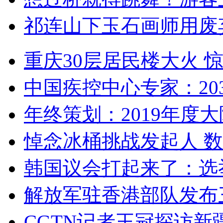
祁连山下玉石画师用废
重庆30层居民楼大火
中国疾控中心专家：203
年终策划：2019年度大陆
悼念冰桶挑战发起人 数百
韩国议会打起来了：选举
解放军驻香港部队发布三
CGTN记者王冠探访新疆