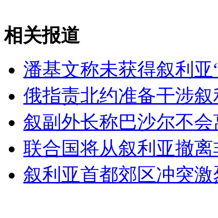
相关报道
女孩北京地铁殴打老人 痛下狠手拳打脚踢
潘基文称未获得叙利亚
无痛分娩是否安全 医生回应
俄指责北约准备干涉叙
外交部：反对强权政治霸凌主义
叙副外长称巴沙尔不会
外交部：有关国家言论片面不公正
联合国将从叙利亚撤离
叙利亚首都郊区冲突激
安徽一实载49人客车翻车