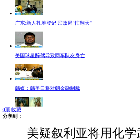
广东:新人扎堆登记 民政局"忙翻天"
美国球星醉驾导致同车队友身亡
韩媒：韩美日将对朝金融制裁
0
顶
收藏
分享到：
甄嬛传VS少年派 剧情大比拼
美疑叙利亚将用化学