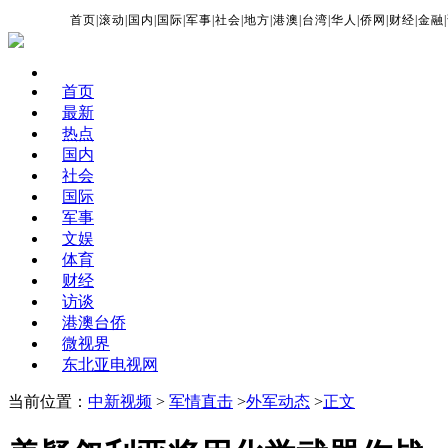
首页
|
滚动
|
国内
|
国际
|
军事
|
社会
|
地方
|
港澳
|
台湾
|
华人
|
侨网
|
财经
|
金融
|
首页
最新
热点
国内
社会
国际
军事
文娱
体育
财经
访谈
港澳台侨
微视界
东北亚电视网
当前位置：
中新视频
>
军情直击
>
外军动态
>
正文