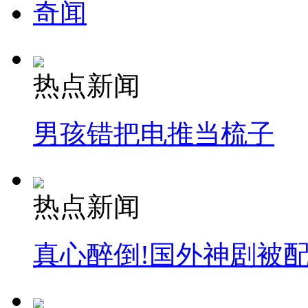
奇闻
热点新闻
男孩错把电推当梳子
热点新闻
真心醉倒!国外神剧被