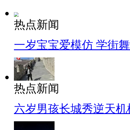
热点新闻
一岁宝宝爱模仿 学街
热点新闻
六岁男孩长城秀逆天机