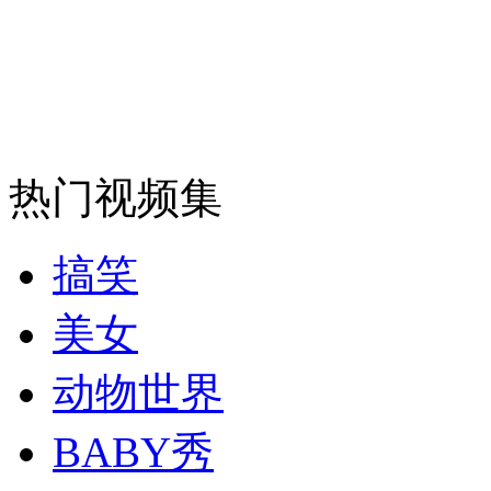
走！跟着总书记去植树
消防员救轻生者
花炮节热闹非凡
减压"枕头大战"
热门视频集
纽约上演“枕头大战”
搞笑
美女
司机酒驾遇交警 急速倒车逃窜
动物世界
BABY秀