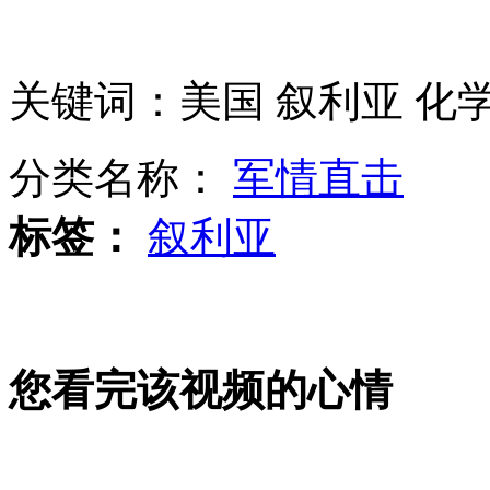
媳妇老妈同落水 不救老妈被判刑？
关键词：美国 叙利亚 化
罕见玻璃蛙 骨骼肝脏清晰可见
分类名称：
军情直击
标签：
叙利亚
日成田机场因"钉子户"46年未完工
清洁工13年献血91次 每天吃花生米
您看完该视频的心情
襄阳学生不做广播操 改跳"骑马舞"
山西运城恶犬咬伤多人 警民合力深夜将其击毙