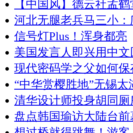
【中国风】德云社孟鹤
河北无腿老兵马三小：爬
信号灯Plus！浑身都亮
美国发言人即兴用中文
现代密码学之父如何保
“中华赏樱胜地”无锡
清华设计师投身胡同厕
盘点韩国瑜访大陆台前
想过桥就得跳舞！游客