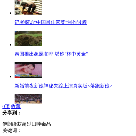
记者探访"中国最佳素菜"制作过程
泰国推出象屎咖啡 堪称"杯中黄金"
新婚前夜新娘神秘失踪上演真实版<落跑新娘>
0
顶
收藏
分享到：
哈登上半场30分不敌梅奥终投热手感 小牛翻盘
伊朗缴获超过11吨毒品
关键词：