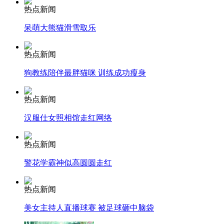
热点新闻
安徽一实载49人客车翻车
呆萌大熊猫滑雪取乐
热点新闻
狗教练陪伴最胖猫咪 训练成功瘦身
走！跟着总书记去植树
热点新闻
消防员救轻生者
花炮节热闹非凡
减压"枕头大战"
汉服仕女照相馆走红网络
热点新闻
警花学霸神似高圆圆走红
纽约上演“枕头大战”
热点新闻
司机酒驾遇交警 急速倒车逃窜
美女主持人直播球赛 被足球砸中脑袋