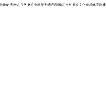
港澳
|
台湾
|
华人
|
侨网
|
财经
|
金融
|
证券
|
房产
|
能源
|
IT
|
汽车
|
游戏
|
文化
|
娱乐
|
体育
|
健康