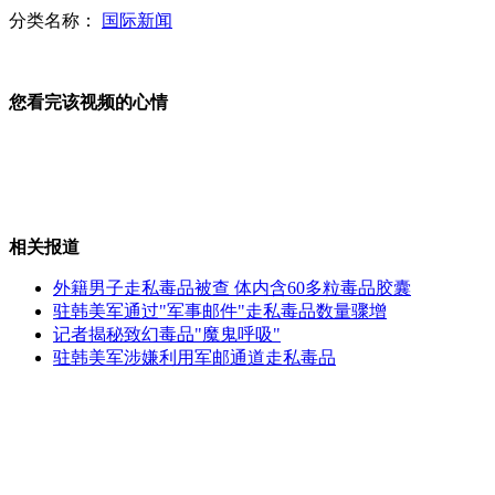
分类名称：
国际新闻
泄漏王妃孕情后死亡护士照片曝光
您看完该视频的心情
台湾一旅游车翻落山谷致13人死亡
相关报道
美国橄榄球星醉驾致同车队友身亡
外籍男子走私毒品被查 体内含60多粒毒品胶囊
驻韩美军通过"军事邮件"走私毒品数量骤增
记者揭秘致幻毒品"魔鬼呼吸"
驻韩美军涉嫌利用军邮通道走私毒品
英澳联合调查泄王妃孕况护士死亡案