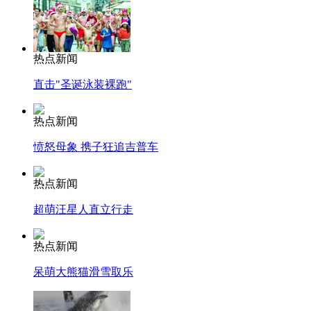
热点新闻
直击"圣诞泳装裸跑"
热点新闻
愤怒母象 携子狂追吉普车
热点新闻
超萌汪星人直立行走
热点新闻
呆萌大熊猫滑雪取乐