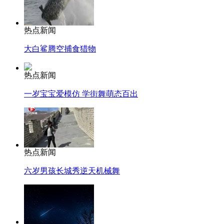
热点新闻
大白鲨腾空捕食猎物
热点新闻
一岁宝宝爱模仿 学街舞萌态百出
热点新闻
六岁男孩长城秀逆天机械舞