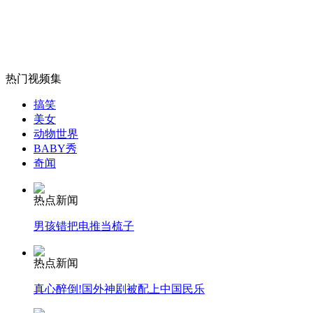
韩媒称朝鲜仍可能本月发射火箭
山西运城恶犬咬伤多人 警民合力深夜将其击毙
热门视频集
搞笑
美女
女孩北京地铁殴打老人 痛下狠手拳打脚踢
动物世界
BABY秀
奇闻
无痛分娩是否安全 医生回应
热点新闻
外交部：反对强权政治霸凌主义
男孩错把电推当梳子
热点新闻
外交部：有关国家言论片面不公正
真心醉倒!国外神剧被配上中国民乐