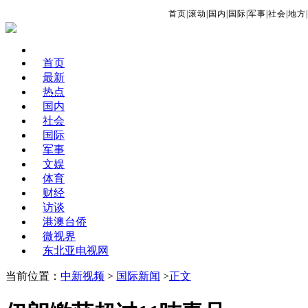
首页
|
滚动
|
国内
|
国际
|
军事
|
社会
|
地方
|
首页
最新
热点
国内
社会
国际
军事
文娱
体育
财经
访谈
港澳台侨
微视界
东北亚电视网
当前位置：
中新视频
>
国际新闻
>
正文