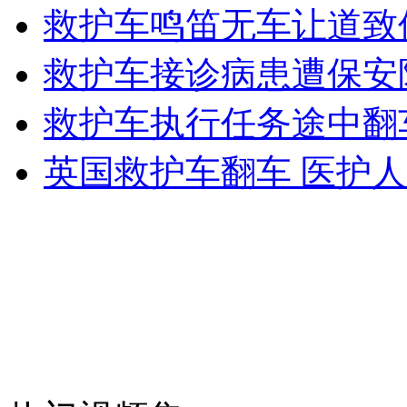
记者探访"中国最佳素菜"制作过程
救护车鸣笛无车让道致伤
救护车接诊病患遭保安
山西运城恶犬咬伤多人 警民合力深夜将其击毙
救护车执行任务途中翻
英国救护车翻车 医护
女孩北京地铁殴打老人 痛下狠手拳打脚踢
无痛分娩是否安全 医生回应
外交部：反对强权政治霸凌主义
外交部：有关国家言论片面不公正