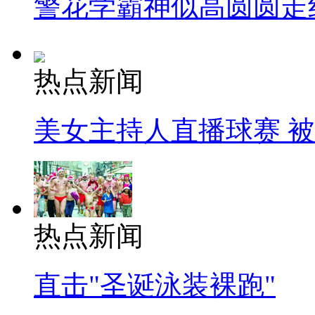
警花学霸神似高圆圆走
热点新闻
美女主持人直播球赛 
热点新闻
直击"圣诞泳装裸跑"