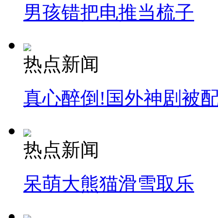
男孩错把电推当梳子
热点新闻
真心醉倒!国外神剧被
热点新闻
呆萌大熊猫滑雪取乐