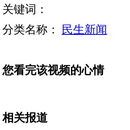
关键词：
大货车拒查狂飙 途中撞击警车
分类名称：
民生新闻
遭遇"白毛风" 内蒙古304国道积雪覆盖
您看完该视频的心情
伊朗缴获超过11吨毒品
叙反对派包围两个军用机场 战事日趋激化
相关报道