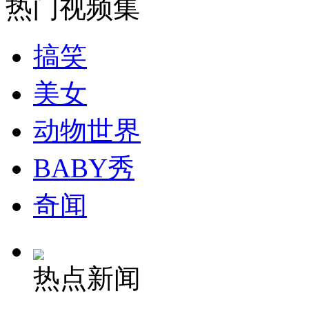
热门视频集
安徽一实载49人客车翻车
搞笑
美女
走！跟着总书记去植树
动物世界
消防员救轻生者
花炮节热闹非凡
减压"枕头大战"
BABY秀
奇闻
纽约上演“枕头大战”
热点新闻
司机酒驾遇交警 急速倒车逃窜