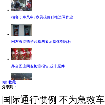
拍客：寒风中7岁男孩修鞋摊边写作业
网友香港购茅台检测显示塑化剂超标
茅台回应网友检测报告:或非原件
0
顶
收藏
分享到：
荷兰万人游行 呼吁抵制球场暴力
国际通行惯例 不为急救