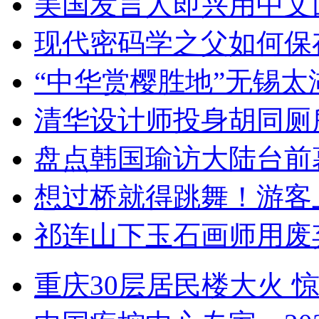
美国发言人即兴用中文
现代密码学之父如何保
“中华赏樱胜地”无锡
清华设计师投身胡同厕
盘点韩国瑜访大陆台前
想过桥就得跳舞！游客
祁连山下玉石画师用废
重庆30层居民楼大火