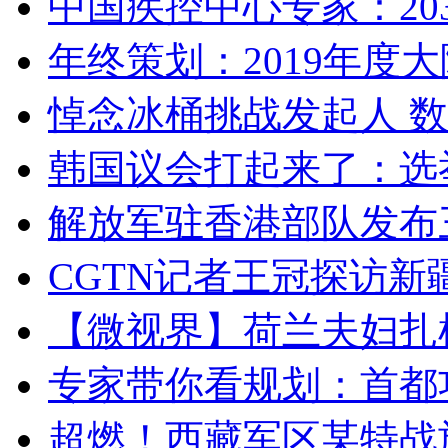
中国疾控中心专家：203
年终策划：2019年度大陆
悼念冰桶挑战发起人 数百
韩国议会打起来了：选举
解放军驻香港部队发布三
CGTN记者王冠探访新疆
【微视界】荷兰夫妇扎根青
专家带你看规划：首都功
超燃！西藏军区某特战