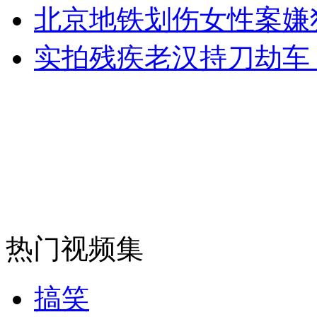
外交部：反对强权政治霸凌主义
北京地铁划伤女性案嫌
实拍残疾老汉持刀劫车
外交部：有关国家言论片面不公正
安徽一实载49人客车翻车
走！跟着总书记去植树
热门视频集
消防员救轻生者
花炮节热闹非凡
减压"枕头大战"
搞笑