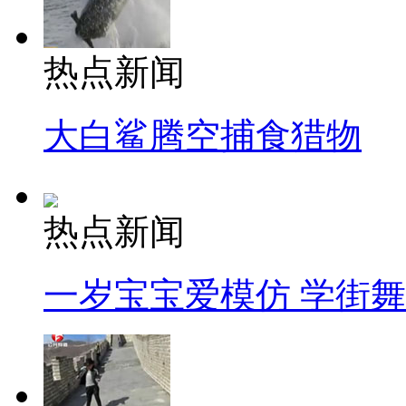
热点新闻
大白鲨腾空捕食猎物
热点新闻
一岁宝宝爱模仿 学街