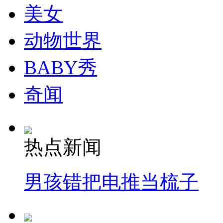
美女
纽约上演“枕头大战”
动物世界
司机酒驾遇交警 急速倒车逃窜
BABY秀
奇闻
热点新闻
男孩错把电推当梳子