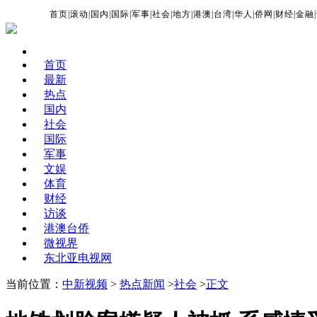
首页
|
滚动
|
国内
|
国际
|
军事
|
社会
|
地方
|
港澳
|
台湾
|
华人
|
侨网
|
财经
|
金融
|
首页
最新
热点
国内
社会
国际
军事
文娱
体育
财经
访谈
港澳台侨
微视界
东北亚电视网
当前位置：
中新视频
>
热点新闻
>
社会
>
正文