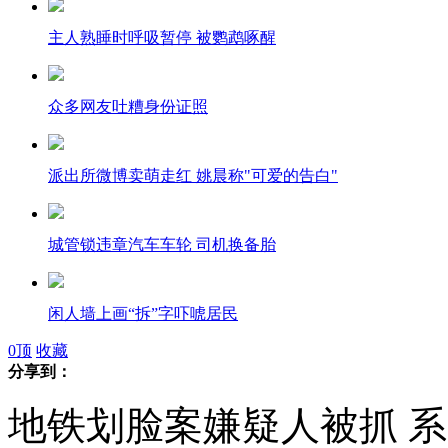
主人熟睡时呼吸暂停 被鹦鹉啄醒
众多网友吐糟身份证照
派出所微博卖萌走红 姚晨称"可爱的告白"
城管锁违章汽车车轮 司机换备胎
闲人墙上画“拆”字吓唬居民
0
顶
收藏
分享到：
美国“女间谍”学校受追捧
地铁划脸案嫌疑人被抓 