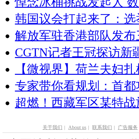
悼念冰桶挑战发起人 数百
韩国议会打起来了：选举
解放军驻香港部队发布三
CGTN记者王冠探访新疆
【微视界】荷兰夫妇扎根青
专家带你看规划：首都功
超燃！西藏军区某特战
关于我们
|
About us
|
联系我们
|
广告服务