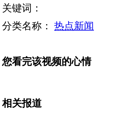
90后“豆浆西施”走红校园
关键词：
男子为妻庆生跳骑马舞引发心脏病
分类名称：
热点新闻
男子虐待动物让“驴”跳伞
山西运城恶犬咬伤多人 警民合力深夜将其击毙
您看完该视频的心情
女孩北京地铁殴打老人 痛下狠手拳打脚踢
无痛分娩是否安全 医生回应
相关报道