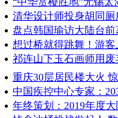
“中华赏樱胜地”无锡
清华设计师投身胡同厕
盘点韩国瑜访大陆台前
想过桥就得跳舞！游客
祁连山下玉石画师用废
重庆30层居民楼大火
中国疾控中心专家：203
年终策划：2019年度大陆