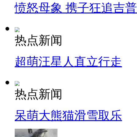
愤怒母象 携子狂追吉
热点新闻
超萌汪星人直立行走
热点新闻
呆萌大熊猫滑雪取乐