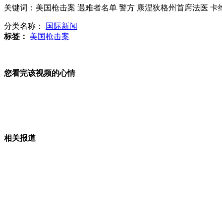
关键词：美国枪击案 遇难者名单 警方 康涅狄格州首席法医 卡
美枪击案当事学生：看到子弹在飞
分类名称：
国际新闻
标签：
美国枪击案
穆巴拉克在监狱医院浴室跌倒受伤
您看完该视频的心情
女子为占便宜蹭警车 报案称被拐
男子私设电网逮野味 电死自家堂姐
相关报道
日本一男童遭母亲装入垃圾袋死亡
山西运城恶犬咬伤多人 警民合力深夜将其击毙