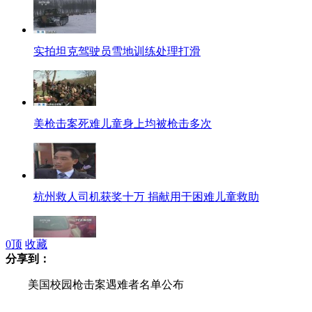
实拍坦克驾驶员雪地训练处理打滑
美枪击案死难儿童身上均被枪击多次
杭州救人司机获奖十万 捐献用于困难儿童救助
0
顶
收藏
分享到：
司机开空调快车道上昏迷 民警砸车窗施救
美国校园枪击案遇难者名单公布