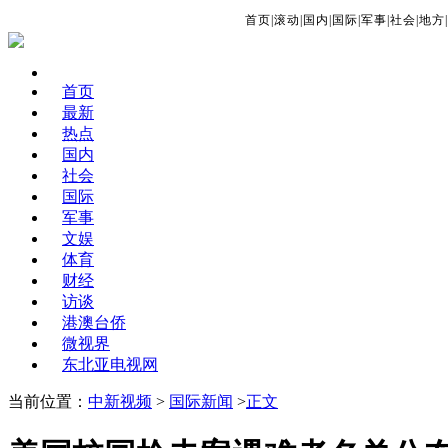
首页
|
滚动
|
国内
|
国际
|
军事
|
社会
|
地方
|
首页
最新
热点
国内
社会
国际
军事
文娱
体育
财经
访谈
港澳台侨
微视界
东北亚电视网
当前位置：
中新视频
>
国际新闻
>
正文