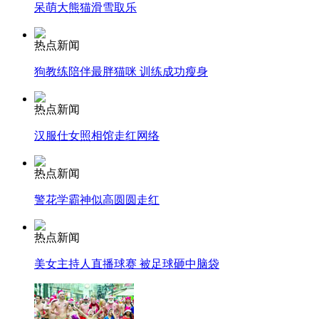
呆萌大熊猫滑雪取乐
走！跟着总书记去植树
热点新闻
消防员救轻生者
花炮节热闹非凡
减压"枕头大战"
狗教练陪伴最胖猫咪 训练成功瘦身
热点新闻
汉服仕女照相馆走红网络
纽约上演“枕头大战”
热点新闻
司机酒驾遇交警 急速倒车逃窜
警花学霸神似高圆圆走红
热点新闻
美女主持人直播球赛 被足球砸中脑袋