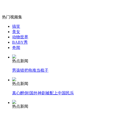
女孩北京地铁殴打老人 痛下狠手拳打脚踢
热门视频集
搞笑
无痛分娩是否安全 医生回应
美女
动物世界
BABY秀
外交部：反对强权政治霸凌主义
奇闻
热点新闻
外交部：有关国家言论片面不公正
男孩错把电推当梳子
热点新闻
安徽一实载49人客车翻车
真心醉倒!国外神剧被配上中国民乐
热点新闻