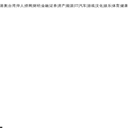
港澳
|
台湾
|
华人
|
侨网
|
财经
|
金融
|
证券
|
房产
|
能源
|
IT
|
汽车
|
游戏
|
文化
|
娱乐
|
体育
|
健康