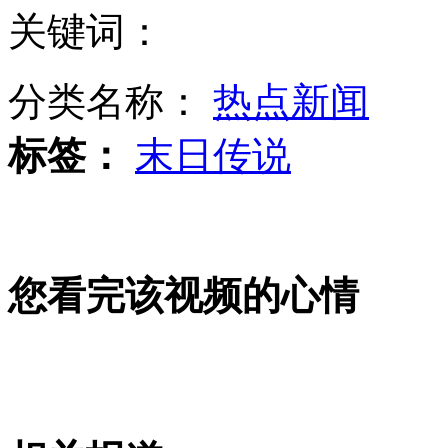
关键词：
4人散布“末日”谣言被拘留10天
分类名称：
热点新闻
公司设"睡衣日" 穿睡衣上班还发钱
标签：
末日传说
鹩哥学说脏话 被关禁闭重新学习
"理想男"生活乏味"挑战自己"去抢劫
您看完该视频的心情
山西运城恶犬咬伤多人 警民合力深夜将其击毙
女孩北京地铁殴打老人 痛下狠手拳打脚踢