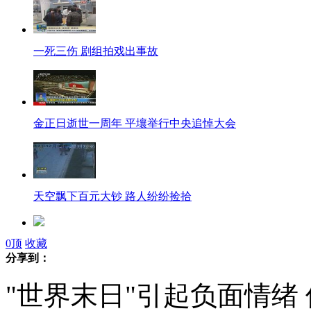
一死三伤 剧组拍戏出事故
金正日逝世一周年 平壤举行中央追悼大会
天空飘下百元大钞 路人纷纷捡拾
0
顶
收藏
选民对自由、民主两大政党执政前景都不看好
分享到：
"世界末日"引起负面情绪 
叶诗文夺冠 成就中国首个大满贯