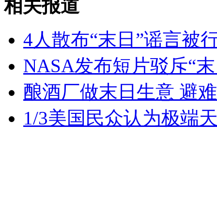
相关报道
无痛分娩是否安全 医生回应
4人散布“末日”谣言被
外交部：反对强权政治霸凌主义
NASA发布短片驳斥“末
酿酒厂做末日生意 避难
外交部：有关国家言论片面不公正
1/3美国民众认为极端
安徽一实载49人客车翻车
走！跟着总书记去植树