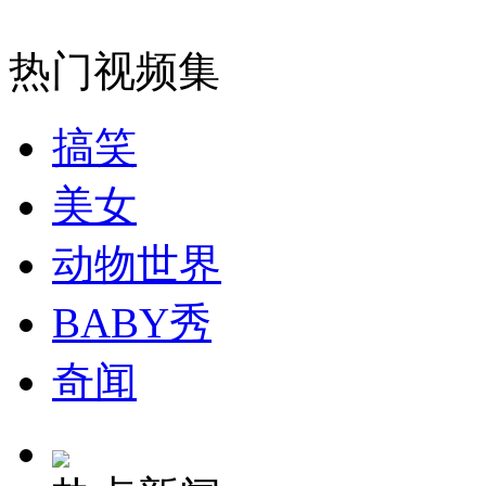
消防员救轻生者
花炮节热闹非凡
减压"枕头大战"
热门视频集
搞笑
纽约上演“枕头大战”
美女
司机酒驾遇交警 急速倒车逃窜
动物世界
BABY秀
奇闻