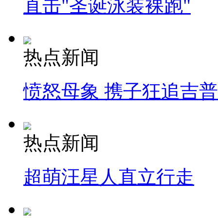
直击"圣诞泳装裸跑"
热点新闻
愤怒母象 携子狂追吉
热点新闻
超萌汪星人直立行走