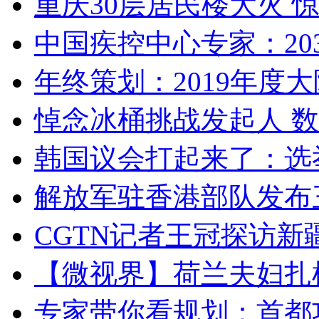
重庆30层居民楼大火
中国疾控中心专家：203
年终策划：2019年度大陆
悼念冰桶挑战发起人 数百
韩国议会打起来了：选举
解放军驻香港部队发布三
CGTN记者王冠探访新疆
【微视界】荷兰夫妇扎根青
专家带你看规划：首都功