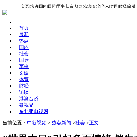
首页
|
滚动
|
国内
|
国际
|
军事
|
社会
|
地方
|
港澳
|
台湾
|
华人
|
侨网
|
财经
|
金融
|
首页
最新
热点
国内
社会
国际
军事
文娱
体育
财经
访谈
港澳台侨
微视界
东北亚电视网
当前位置：
中新视频
>
热点新闻
>
社会
>
正文