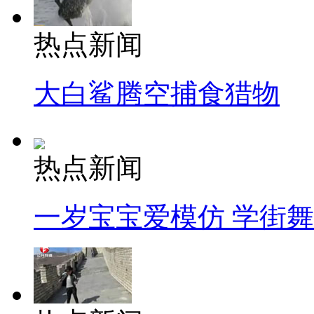
热点新闻
大白鲨腾空捕食猎物
热点新闻
一岁宝宝爱模仿 学街