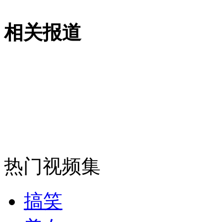
无痛分娩是否安全 医生回应
相关报道
外交部：反对强权政治霸凌主义
外交部：有关国家言论片面不公正
安徽一实载49人客车翻车
热门视频集
走！跟着总书记去植树
搞笑
消防员救轻生者
花炮节热闹非凡
减压"枕头大战"