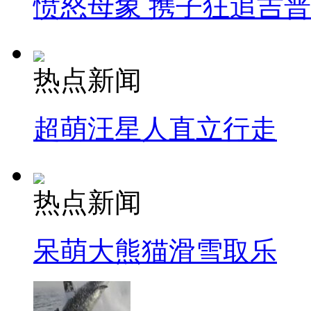
愤怒母象 携子狂追吉
热点新闻
超萌汪星人直立行走
热点新闻
呆萌大熊猫滑雪取乐