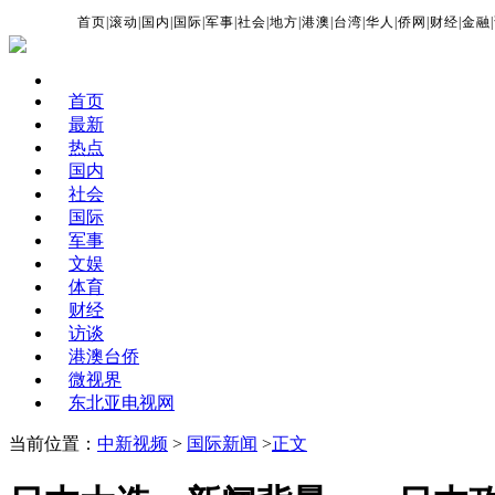
首页
|
滚动
|
国内
|
国际
|
军事
|
社会
|
地方
|
港澳
|
台湾
|
华人
|
侨网
|
财经
|
金融
|
首页
最新
热点
国内
社会
国际
军事
文娱
体育
财经
访谈
港澳台侨
微视界
东北亚电视网
当前位置：
中新视频
>
国际新闻
>
正文