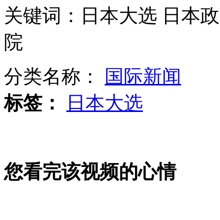
杭州地铁出现无故停运30分钟
关键词：日本大选 日本政
院
美国国家航天局NASA发布短片驳斥“末日说”
分类名称：
国际新闻
首条穿越长江地铁将于28日试运营
标签：
日本大选
美枪击案小学事发前一天照片曝光
山西运城恶犬咬伤多人 警民合力深夜将其击毙
您看完该视频的心情
女孩北京地铁殴打老人 痛下狠手拳打脚踢