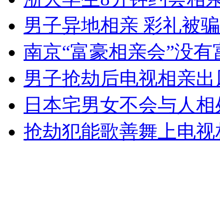
无痛分娩是否安全 医生回应
男子异地相亲 彩礼被骗
南京“富豪相亲会”没有
外交部：反对强权政治霸凌主义
男子抢劫后电视相亲出
外交部：有关国家言论片面不公正
日本宅男女不会与人相
抢劫犯能歌善舞上电视
安徽一实载49人客车翻车
走！跟着总书记去植树