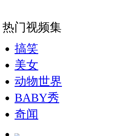
消防员救轻生者
花炮节热闹非凡
减压"枕头大战"
热门视频集
纽约上演“枕头大战”
搞笑
司机酒驾遇交警 急速倒车逃窜
美女
动物世界
BABY秀
奇闻