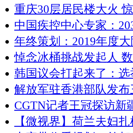
重庆30层居民楼大火
中国疾控中心专家：203
年终策划：2019年度大陆
悼念冰桶挑战发起人 数百
韩国议会打起来了：选举
解放军驻香港部队发布三
CGTN记者王冠探访新疆
【微视界】荷兰夫妇扎根青