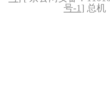
号-1
] 总机：