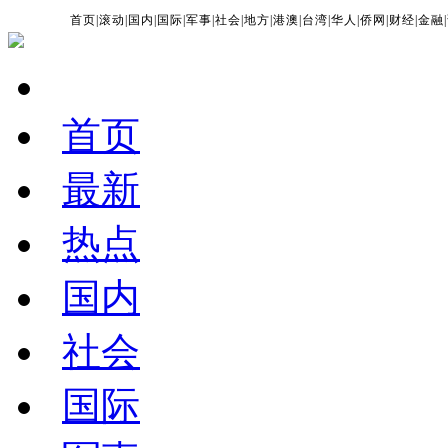
首页
|
滚动
|
国内
|
国际
|
军事
|
社会
|
地方
|
港澳
|
台湾
|
华人
|
侨网
|
财经
|
金融
|
首页
最新
热点
国内
社会
国际