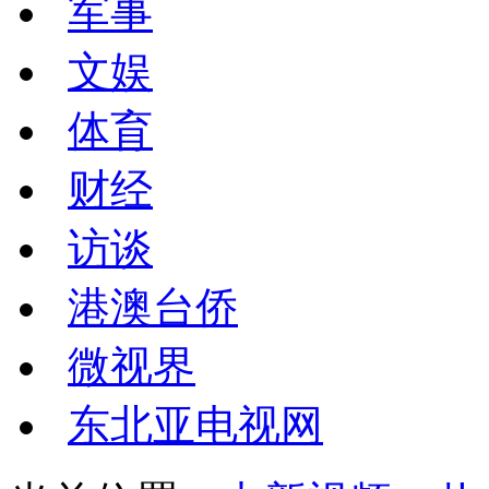
军事
文娱
体育
财经
访谈
港澳台侨
微视界
东北亚电视网