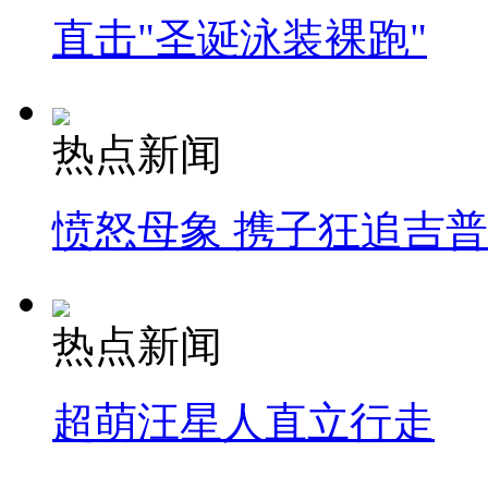
直击"圣诞泳装裸跑"
热点新闻
愤怒母象 携子狂追吉
热点新闻
超萌汪星人直立行走