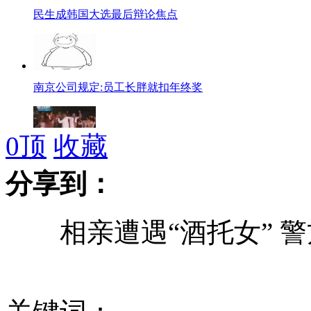
民生成韩国大选最后辩论焦点
南京公司规定:员工长胖就扣年终奖
0
顶
收藏
玛雅人欢歌载舞庆祝新纪元到来
分享到：
相亲遭遇“酒托女” 警
奥巴马抵纽顿吊唁 当地又遭"诈弹"骚扰
法"富人税"最高达75%富豪掀移民潮