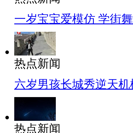
一岁宝宝爱模仿 学街
热点新闻
六岁男孩长城秀逆天机
热点新闻