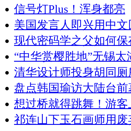
信号灯Plus！浑身都亮
美国发言人即兴用中文
现代密码学之父如何保
“中华赏樱胜地”无锡
清华设计师投身胡同厕
盘点韩国瑜访大陆台前
想过桥就得跳舞！游客
祁连山下玉石画师用废