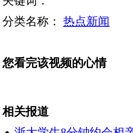
关键词：
分类名称：
热点新闻
男子上公交吸烟被制止后竟发飙
老人带2万现金游荡 民警寒风中保护
您看完该视频的心情
Gaga头戴鸟笼引围观 被讽像吃人医生
山西运城恶犬咬伤多人 警民合力深夜将其击毙
相关报道
女孩北京地铁殴打老人 痛下狠手拳打脚踢
浙大学生8分钟约会相