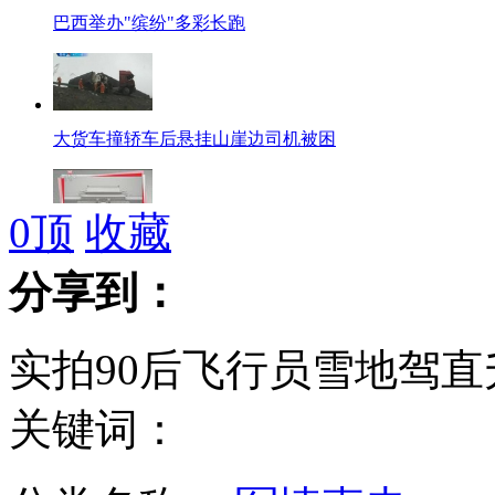
巴西举办"缤纷"多彩长跑
大货车撞轿车后悬挂山崖边司机被困
0
顶
收藏
两万人争进故宫赏飞雪 故宫雪景美如画
分享到：
实拍90后飞行员雪地驾直
钓鱼岛问题对日影响严重 中日关系"四十而惑"
关键词：
中国空军自由空战锻造近距格斗硬功