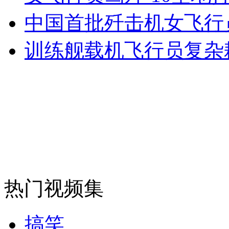
女孩北京地铁殴打老人 痛下狠手拳打脚踢
中国首批歼击机女飞行
训练舰载机飞行员复杂耗
无痛分娩是否安全 医生回应
外交部：反对强权政治霸凌主义
外交部：有关国家言论片面不公正
安徽一实载49人客车翻车
热门视频集
搞笑