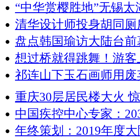
“中华赏樱胜地”无锡
清华设计师投身胡同厕
盘点韩国瑜访大陆台前
想过桥就得跳舞！游客
祁连山下玉石画师用废
重庆30层居民楼大火
中国疾控中心专家：203
年终策划：2019年度大陆