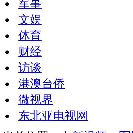
军事
文娱
体育
财经
访谈
港澳台侨
微视界
东北亚电视网