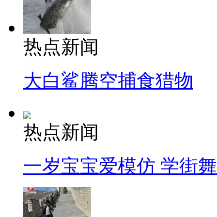
热点新闻
大白鲨腾空捕食猎物
热点新闻
一岁宝宝爱模仿 学街