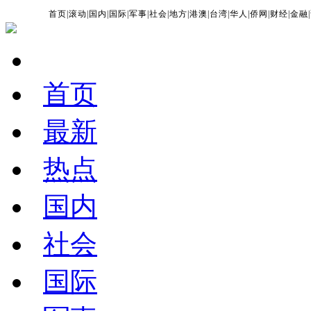
首页
|
滚动
|
国内
|
国际
|
军事
|
社会
|
地方
|
港澳
|
台湾
|
华人
|
侨网
|
财经
|
金融
|
首页
最新
热点
国内
社会
国际