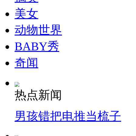
走！跟着总书记去植树
美女
消防员救轻生者
花炮节热闹非凡
减压"枕头大战"
动物世界
BABY秀
纽约上演“枕头大战”
奇闻
司机酒驾遇交警 急速倒车逃窜
热点新闻
男孩错把电推当梳子