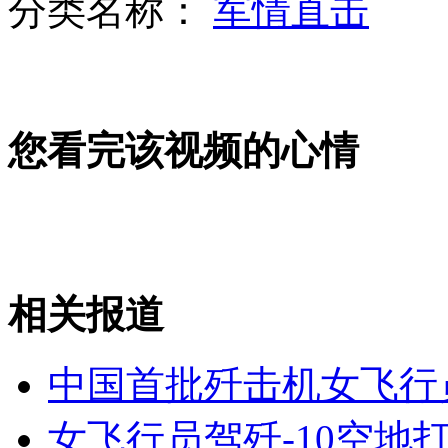
分类名称：
军情直击
相亲遭遇"酒托女" 警方卧底捣团伙
您看完该视频的心情
春晚首节目出炉 杨坤搭张靓颖
相关报道
美枪击案发地传死亡威胁:杀死每个人
中国首批歼击机女飞行
山西运城恶犬咬伤多人 警民合力深夜将其击毙
女飞行员驾歼-10空地