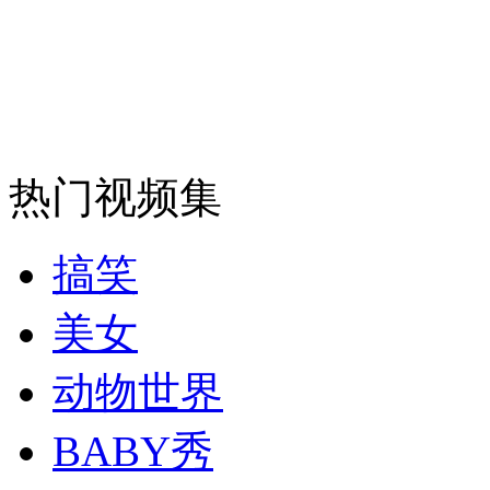
安徽一实载49人客车翻车
走！跟着总书记去植树
热门视频集
消防员救轻生者
花炮节热闹非凡
减压"枕头大战"
搞笑
美女
纽约上演“枕头大战”
动物世界
BABY秀
司机酒驾遇交警 急速倒车逃窜