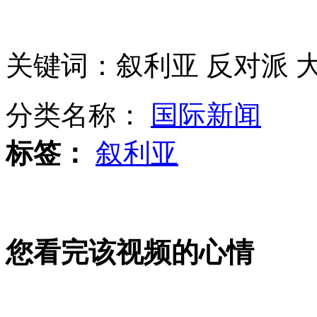
男子被钢管刺透 消防官兵上手术台锯断钢管
关键词：叙利亚 反对派 
柴静新书首发式"央视名嘴"助阵
分类名称：
国际新闻
标签：
叙利亚
霍启刚连发三条微博维护妻子郭晶晶
您看完该视频的心情
韩国:大选前最后一场辩论举行