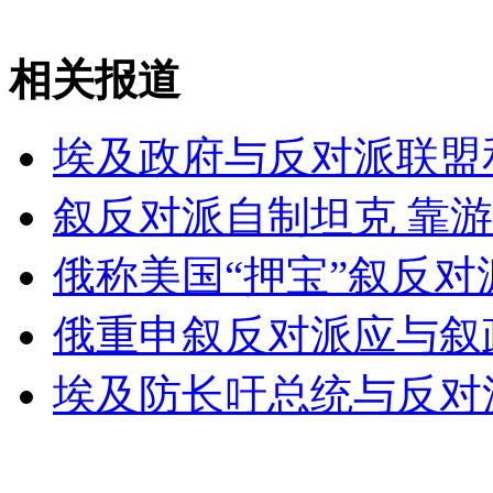
"末日"成娱乐话题 减压要理性
相关报道
山西运城恶犬咬伤多人 警民合力深夜将其击毙
埃及政府与反对派联盟
叙反对派自制坦克 靠
女孩北京地铁殴打老人 痛下狠手拳打脚踢
俄称美国“押宝”叙反对
无痛分娩是否安全 医生回应
俄重申叙反对派应与叙
外交部：反对强权政治霸凌主义
埃及防长吁总统与反对
外交部：有关国家言论片面不公正