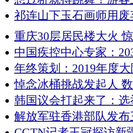
祁连山下玉石画师用废
重庆30层居民楼大火
中国疾控中心专家：203
年终策划：2019年度大陆
悼念冰桶挑战发起人 数百
韩国议会打起来了：选举
解放军驻香港部队发布三
CGTN记者王冠探访新疆