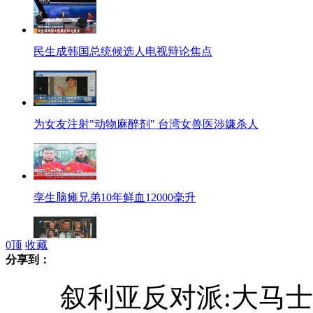
民生成韩国总统候选人电视辩论焦点
为女友注射"动物麻醉剂" 台湾女兽医涉嫌杀人
孪生脑瘫兄弟10年鲜血12000毫升
0
顶
收藏
分享到：
桂纶镁亚太影展封后 刘嘉玲深V礼服夺眼球
叙利亚反对派:大马士