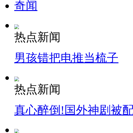
奇闻
热点新闻
男孩错把电推当梳子
热点新闻
真心醉倒!国外神剧被