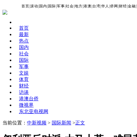
首页
|
滚动
|
国内
|
国际
|
军事
|
社会
|
地方
|
港澳
|
台湾
|
华人
|
侨网
|
财经
|
金融
|
首页
最新
热点
国内
社会
国际
军事
文娱
体育
财经
访谈
港澳台侨
微视界
东北亚电视网
当前位置：
中新视频
>
国际新闻
>
正文