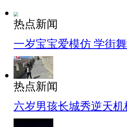
热点新闻
一岁宝宝爱模仿 学街
热点新闻
六岁男孩长城秀逆天机