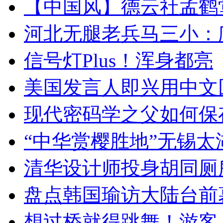
【中国风】德云社孟鹤
河北无腿老兵马三小：爬
信号灯Plus！浑身都亮
美国发言人即兴用中文
现代密码学之父如何保
“中华赏樱胜地”无锡
清华设计师投身胡同厕
盘点韩国瑜访大陆台前
想过桥就得跳舞！游客