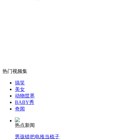
西安民警"设伏抓嫖" 罚款获提成
山西运城恶犬咬伤多人 警民合力深夜将其击毙
女孩北京地铁殴打老人 痛下狠手拳打脚踢
热门视频集
无痛分娩是否安全 医生回应
搞笑
美女
动物世界
外交部：反对强权政治霸凌主义
BABY秀
奇闻
外交部：有关国家言论片面不公正
热点新闻
男孩错把电推当梳子