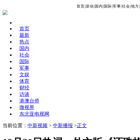
首页
|
滚动
|
国内
|
国际
|
军事
|
社会
|
地方
|
首页
最新
热点
国内
社会
国际
军事
文娱
体育
财经
访谈
港澳台侨
微视界
东北亚电视网
当前位置：
中新视频
>
中新播报
>
正文