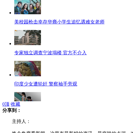
美校园枪击幸存华裔小学生追忆遇难女老师
专家独立调查宁波塌楼 官方不介入
印度少女遭轮奸 警察袖手旁观
0
顶
收藏
分享到：
色魔高科技偷拍裙底 软件删光证据
主持人：