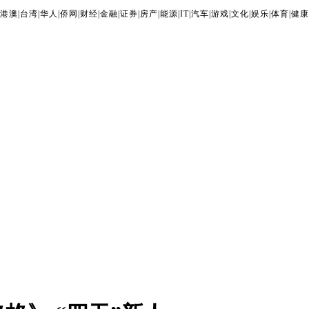
港澳
|
台湾
|
华人
|
侨网
|
财经
|
金融
|
证券
|
房产
|
能源
|
IT
|
汽车
|
游戏
|
文化
|
娱乐
|
体育
|
健康