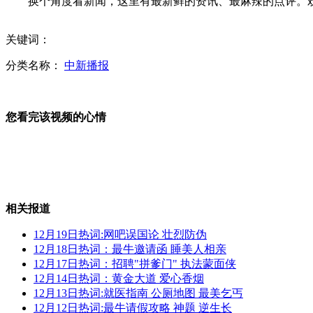
换个角度看新闻，这里有最新鲜的资讯、最麻辣的点评。欢迎每
中国国防兵器展 坦克航母吸眼球
关键词：
分类名称：
中新播报
亿万富豪征婚"操盘手"回应质疑
您看完该视频的心情
拍客：民工哄抢爱心物质 吓坏捐赠者
相关报道
12月19日热词:网吧误国论 壮烈防伪
河南光山受伤学生伤势稳定即将出院
12月18日热词：最牛邀请函 睡美人相亲
12月17日热词：招聘"拼爹门" 执法蒙面侠
12月14日热词：黄金大道 爱心香烟
12月13日热词:就医指南 公厕地图 最美乞丐
12月12日热词:最牛请假攻略 神题 逆生长