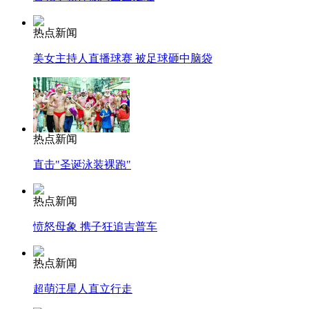
热点新闻
美女主持人直播球赛 被足球砸中脑袋
热点新闻
直击"圣诞泳装裸跑"
热点新闻
愤怒母象 携子狂追吉普车
热点新闻
超萌汪星人直立行走