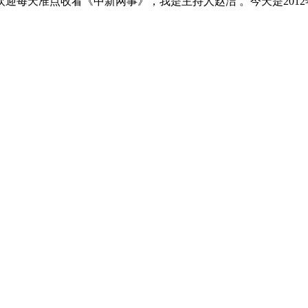
天准点收看《中新网事》，我是主持人赵洁 。今天是2012年1