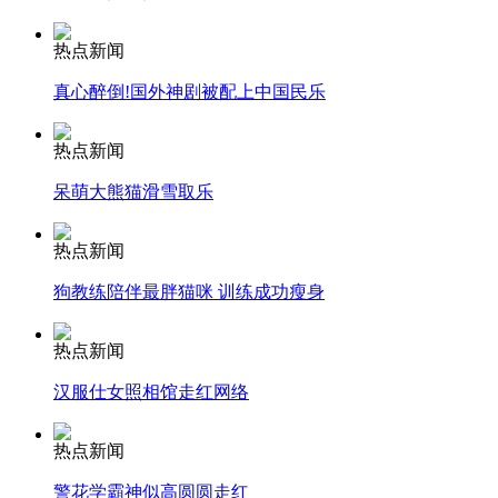
热点新闻
安徽一实载49人客车翻车
真心醉倒!国外神剧被配上中国民乐
热点新闻
走！跟着总书记去植树
呆萌大熊猫滑雪取乐
热点新闻
消防员救轻生者
花炮节热闹非凡
减压"枕头大战"
狗教练陪伴最胖猫咪 训练成功瘦身
热点新闻
纽约上演“枕头大战”
汉服仕女照相馆走红网络
热点新闻
司机酒驾遇交警 急速倒车逃窜
警花学霸神似高圆圆走红