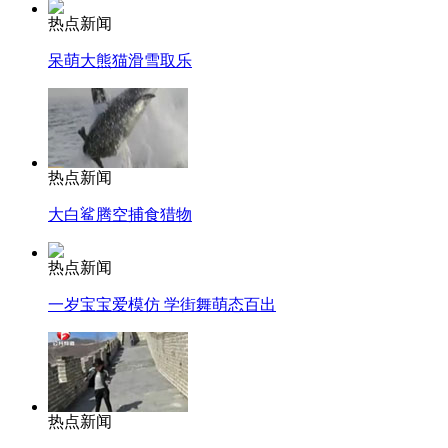
热点新闻
呆萌大熊猫滑雪取乐
热点新闻
大白鲨腾空捕食猎物
热点新闻
一岁宝宝爱模仿 学街舞萌态百出
热点新闻