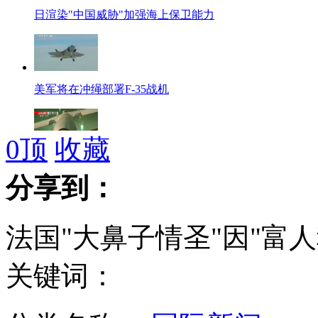
日渲染"中国威胁"加强海上保卫能力
美军将在冲绳部署F-35战机
0
顶
收藏
伊朗称自身无人机技术比美先进
分享到：
法国"大鼻子情圣"因"富
监拍17岁男子无证醉驾连撞5车
关键词：
悲伤2012：也许他们只是上船了