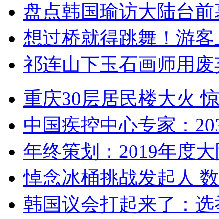
盘点韩国瑜访大陆台前
想过桥就得跳舞！游客
祁连山下玉石画师用废
重庆30层居民楼大火
中国疾控中心专家：203
年终策划：2019年度大陆
悼念冰桶挑战发起人 数百
韩国议会打起来了：选举