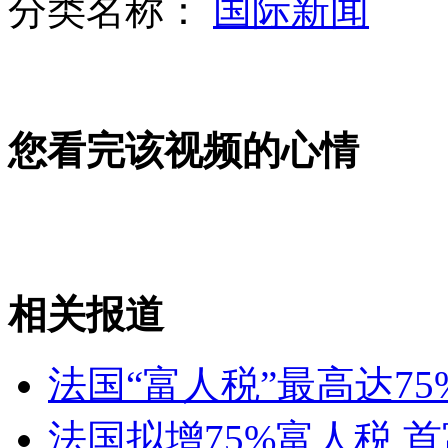
分类名称：
国际新闻
12月21日热词:少林特种兵
您看完该视频的心情
播客：白岩松称有贵人相助 不靠拼爹
相关报道
卖淫女在公寓与男子性交易当场被抓
法国“富人税”最高达7
山西运城恶犬咬伤多人 警民合力深夜将其击毙
法国拟增75%富人税 