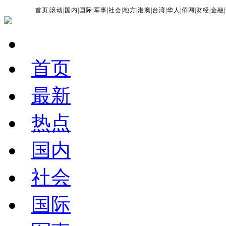
首页
|
滚动
|
国内
|
国际
|
军事
|
社会
|
地方
|
港澳
|
台湾
|
华人
|
侨网
|
财经
|
金融
|
首页
最新
热点
国内
社会
国际