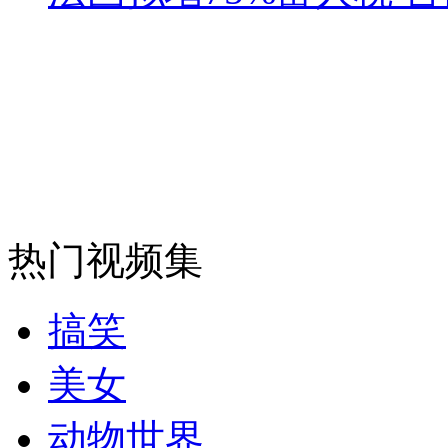
女孩北京地铁殴打老人 痛下狠手拳打脚踢
无痛分娩是否安全 医生回应
外交部：反对强权政治霸凌主义
外交部：有关国家言论片面不公正
热门视频集
搞笑
安徽一实载49人客车翻车
美女
动物世界