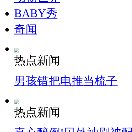
走！跟着总书记去植树
BABY秀
消防员救轻生者
花炮节热闹非凡
减压"枕头大战"
奇闻
纽约上演“枕头大战”
热点新闻
司机酒驾遇交警 急速倒车逃窜
男孩错把电推当梳子
热点新闻