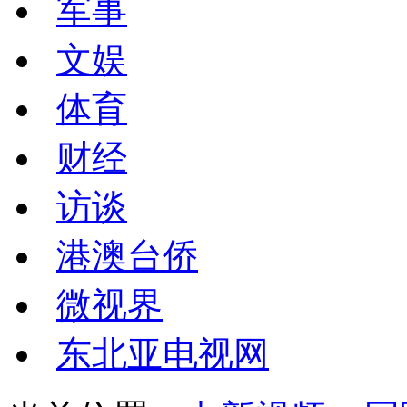
军事
文娱
体育
财经
访谈
港澳台侨
微视界
东北亚电视网