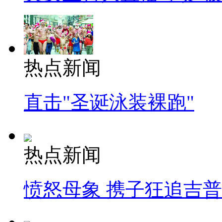
热点新闻
直击"圣诞泳装裸跑"
热点新闻
愤怒母象 携子狂追吉