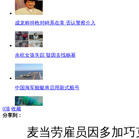
成龙称持枪对峙系在美 否认警察介入
余杭女孩失踪 疑因去找杨幂
中国海军舰艇将启用新式舷号
0
顶
收藏
分享到：
全球大跳骑马舞 年底韩流再袭
麦当劳雇员因多加巧克力