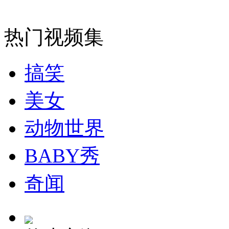
安徽一实载49人客车翻车
热门视频集
搞笑
走！跟着总书记去植树
美女
消防员救轻生者
花炮节热闹非凡
减压"枕头大战"
动物世界
BABY秀
纽约上演“枕头大战”
奇闻
司机酒驾遇交警 急速倒车逃窜