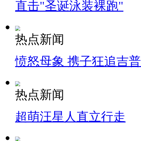
直击"圣诞泳装裸跑"
热点新闻
愤怒母象 携子狂追吉
热点新闻
超萌汪星人直立行走