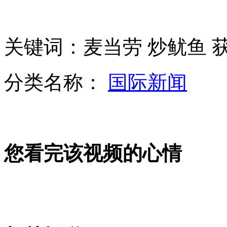
俄三大舰队将在叙海岸联合执行任务
关键词：麦当劳 炒鱿鱼 
法国"大鼻子情圣"因"富人税"移居比利时
分类名称：
国际新闻
2027年每两名男性或有一人患癌
您看完该视频的心情
印性侵案嫌犯认罪求绞刑