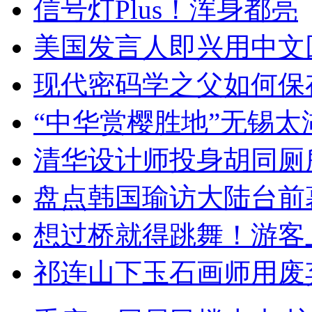
信号灯Plus！浑身都亮
美国发言人即兴用中文
现代密码学之父如何保
“中华赏樱胜地”无锡
清华设计师投身胡同厕
盘点韩国瑜访大陆台前
想过桥就得跳舞！游客
祁连山下玉石画师用废