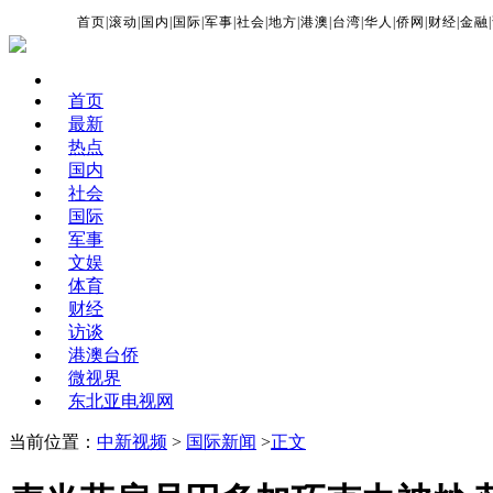
首页
|
滚动
|
国内
|
国际
|
军事
|
社会
|
地方
|
港澳
|
台湾
|
华人
|
侨网
|
财经
|
金融
|
首页
最新
热点
国内
社会
国际
军事
文娱
体育
财经
访谈
港澳台侨
微视界
东北亚电视网
当前位置：
中新视频
>
国际新闻
>
正文