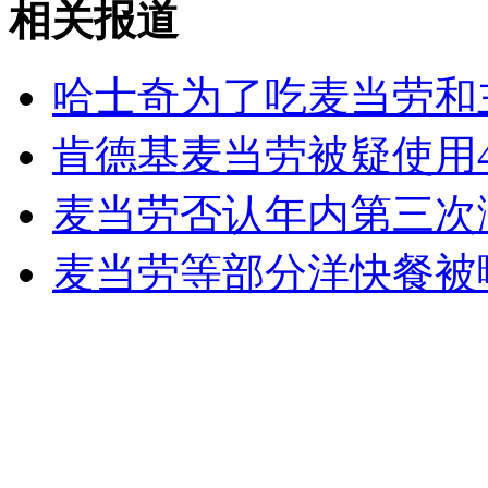
相关报道
日渲染"中国威胁"加强海上保卫能力
哈士奇为了吃麦当劳和
山西运城恶犬咬伤多人 警民合力深夜将其击毙
肯德基麦当劳被疑使用
麦当劳否认年内第三次
女孩北京地铁殴打老人 痛下狠手拳打脚踢
麦当劳等部分洋快餐被
无痛分娩是否安全 医生回应
外交部：反对强权政治霸凌主义
外交部：有关国家言论片面不公正