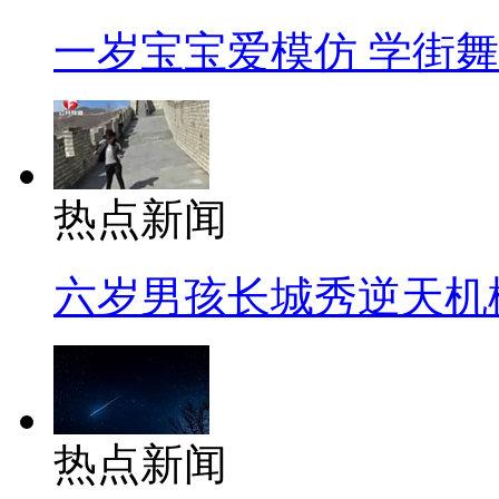
一岁宝宝爱模仿 学街
热点新闻
六岁男孩长城秀逆天机
热点新闻