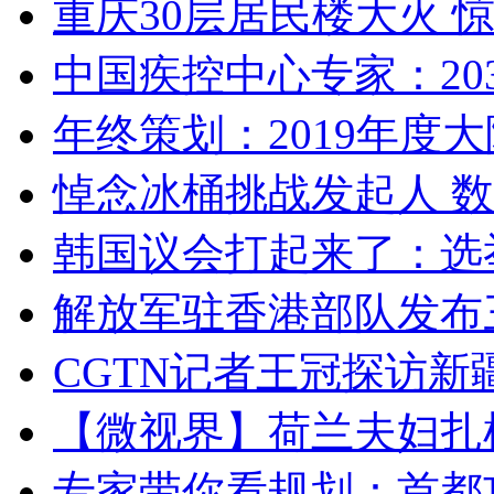
重庆30层居民楼大火
中国疾控中心专家：203
年终策划：2019年度大陆
悼念冰桶挑战发起人 数百
韩国议会打起来了：选举
解放军驻香港部队发布三
CGTN记者王冠探访新疆
【微视界】荷兰夫妇扎根青
专家带你看规划：首都功