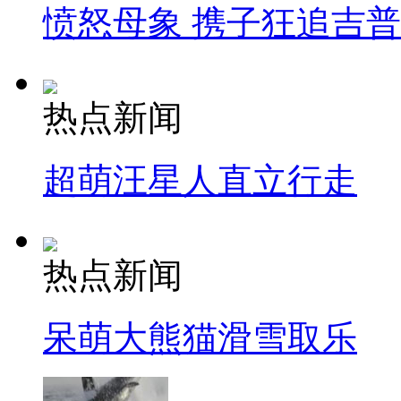
愤怒母象 携子狂追吉
热点新闻
超萌汪星人直立行走
热点新闻
呆萌大熊猫滑雪取乐