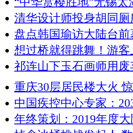
“中华赏樱胜地”无锡
清华设计师投身胡同厕
盘点韩国瑜访大陆台前
想过桥就得跳舞！游客
祁连山下玉石画师用废
重庆30层居民楼大火
中国疾控中心专家：203
年终策划：2019年度大陆