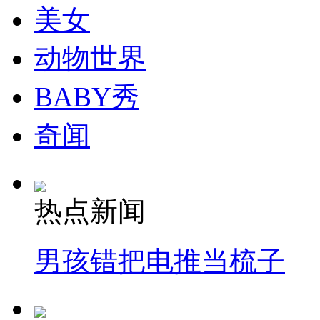
美女
消防员救轻生者
花炮节热闹非凡
减压"枕头大战"
动物世界
BABY秀
纽约上演“枕头大战”
奇闻
司机酒驾遇交警 急速倒车逃窜
热点新闻
男孩错把电推当梳子