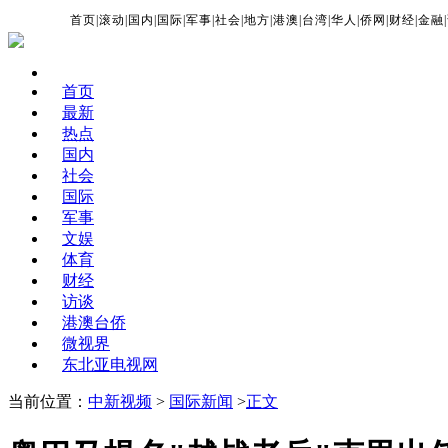
首页
|
滚动
|
国内
|
国际
|
军事
|
社会
|
地方
|
港澳
|
台湾
|
华人
|
侨网
|
财经
|
金融
|
首页
最新
热点
国内
社会
国际
军事
文娱
体育
财经
访谈
港澳台侨
微视界
东北亚电视网
当前位置：
中新视频
>
国际新闻
>
正文