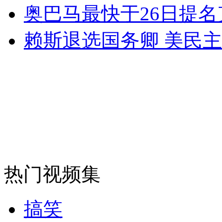
奥巴马最快于26日提名
无痛分娩是否安全 医生回应
赖斯退选国务卿 美民主
外交部：反对强权政治霸凌主义
外交部：有关国家言论片面不公正
安徽一实载49人客车翻车
热门视频集
走！跟着总书记去植树
搞笑