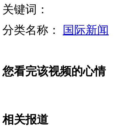
关键词：
农业部官员：中国未种植转基因大豆
分类名称：
国际新闻
阿根廷多家超市遭蒙面暴徒哄抢 8名华人被抢
街头斗殴 广东两巡警袖手旁观
您看完该视频的心情
广东河源通报称围观两巡警已被停职
山西运城恶犬咬伤多人 警民合力深夜将其击毙
相关报道
女孩北京地铁殴打老人 痛下狠手拳打脚踢