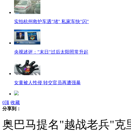
实拍杭州救护车遇"堵" 私家车快"闪"
央视述评："末日"过后太阳照常升起
女童被人性侵 转交官员再遭强暴
0
顶
收藏
温州一小学600多名家长收侮辱短信
分享到：
奥巴马提名"越战老兵"
印度男子树上过活 苦等妻子前来道歉