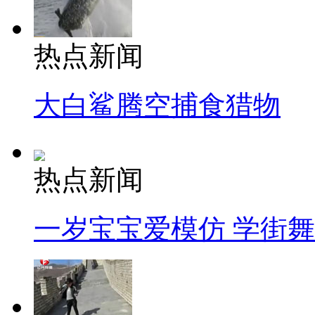
热点新闻
大白鲨腾空捕食猎物
热点新闻
一岁宝宝爱模仿 学街