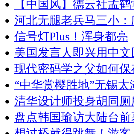
【中国风】德云社孟鹤
河北无腿老兵马三小：爬
信号灯Plus！浑身都亮
美国发言人即兴用中文
现代密码学之父如何保
“中华赏樱胜地”无锡
清华设计师投身胡同厕
盘点韩国瑜访大陆台前
想过桥就得跳舞！游客