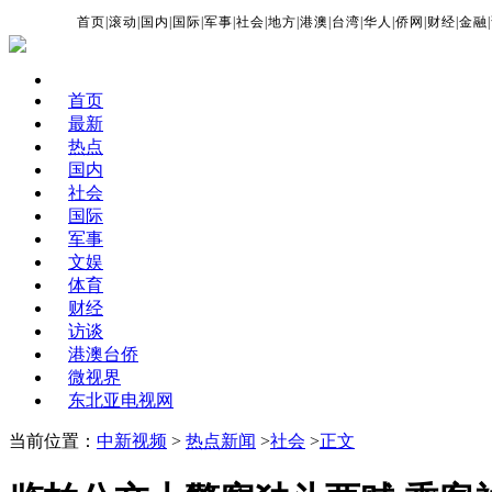
首页
|
滚动
|
国内
|
国际
|
军事
|
社会
|
地方
|
港澳
|
台湾
|
华人
|
侨网
|
财经
|
金融
|
首页
最新
热点
国内
社会
国际
军事
文娱
体育
财经
访谈
港澳台侨
微视界
东北亚电视网
当前位置：
中新视频
>
热点新闻
>
社会
>
正文