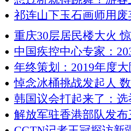
祁连山下玉石画师用废
重庆30层居民楼大火
中国疾控中心专家：203
年终策划：2019年度大陆
悼念冰桶挑战发起人 数百
韩国议会打起来了：选举
解放军驻香港部队发布三
CGTN记者王冠探访新疆