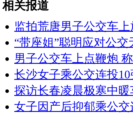
相关报道
洽洽瓜子遭遇"香精门"
监拍荒唐男子公交车上
山西运城恶犬咬伤多人 警民合力深夜将其击毙
“带座姐”聪明应对公交
男子公交车上点鞭炮 
女孩北京地铁殴打老人 痛下狠手拳打脚踢
长沙女子乘公交连投10
无痛分娩是否安全 医生回应
探访长春凌晨极寒中暖
外交部：反对强权政治霸凌主义
女子因产后抑郁乘公交
外交部：有关国家言论片面不公正