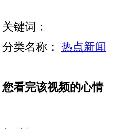
北京"黑"车屡禁不止因其有市场需求
关键词：
福建一计生干部竟参与贩卖婴儿
分类名称：
热点新闻
格鲁吉亚总理之子发新专辑感谢父爱
您看完该视频的心情
地铁乘客伸脚绊倒逃犯助警察擒贼