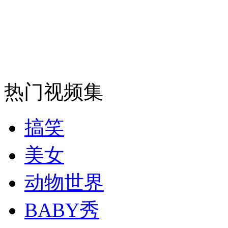
安徽一实载49人客车翻车
走！跟着总书记去植树
热门视频集
消防员救轻生者
花炮节热闹非凡
减压"枕头大战"
搞笑
美女
纽约上演“枕头大战”
动物世界
BABY秀
司机酒驾遇交警 急速倒车逃窜