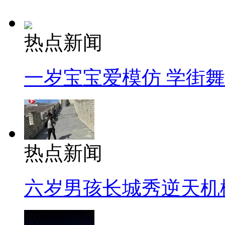
热点新闻
一岁宝宝爱模仿 学街
热点新闻
六岁男孩长城秀逆天机