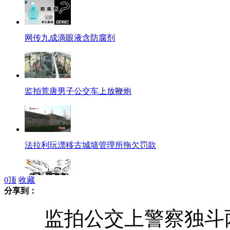
网传九成滴眼液含防腐剂
监拍荒唐男子公交车上放鞭炮
法拉利玩漂移古城墙管理所拖欠罚款
0
顶
收藏
分享到：
河南鹤壁三千储户融资钱打水漂
监拍公交上警察独斗两