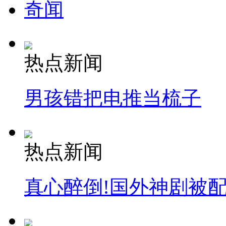
奇闻
热点新闻
男孩错把电推当梳子
热点新闻
真心醉倒!国外神剧被