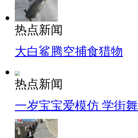
热点新闻
大白鲨腾空捕食猎物
热点新闻
一岁宝宝爱模仿 学街