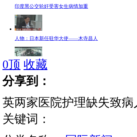
印度黑公交轮奸受害女生病情加重
人物：日本新任驻华大使——木寺昌人
0
顶
收藏
特警独斗公车贼 乘客不愿帮忙拨110
分享到：
英两家医院护理缺失致病
俄称俄中军事合作不针对第三方
关键词：
清秀女职员从军 成台军招兵活招牌