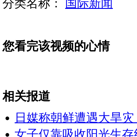
分类名称：
国际新闻
记者暗访北京"黑"车:司机高声揽客
您看完该视频的心情
印将向俄购买先进步兵战车提升边境投送能力
相关报道
普京访印除推销武器外还有更大的战略利益
日媒称朝鲜遭遇大旱灾 
山西运城恶犬咬伤多人 警民合力深夜将其击毙
女子仅靠吸收阳光生存