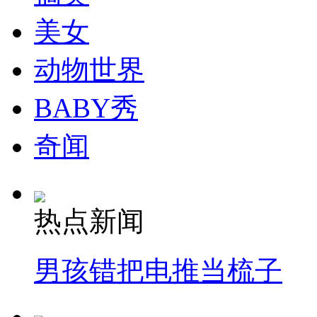
走！跟着总书记去植树
美女
消防员救轻生者
花炮节热闹非凡
减压"枕头大战"
动物世界
BABY秀
纽约上演“枕头大战”
奇闻
司机酒驾遇交警 急速倒车逃窜
热点新闻
男孩错把电推当梳子