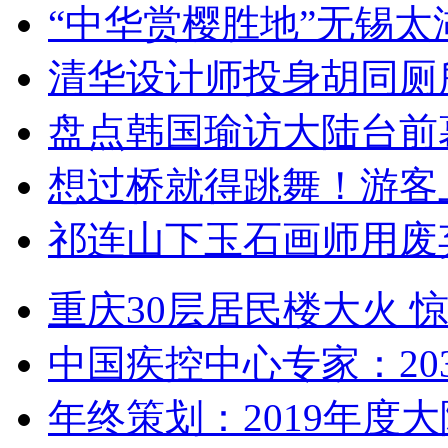
“中华赏樱胜地”无锡
清华设计师投身胡同厕
盘点韩国瑜访大陆台前
想过桥就得跳舞！游客
祁连山下玉石画师用废
重庆30层居民楼大火
中国疾控中心专家：203
年终策划：2019年度大陆