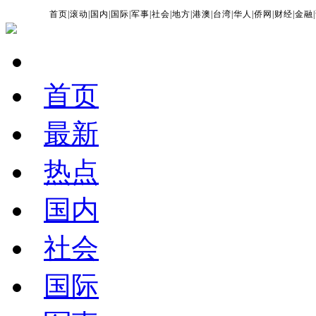
首页
|
滚动
|
国内
|
国际
|
军事
|
社会
|
地方
|
港澳
|
台湾
|
华人
|
侨网
|
财经
|
金融
|
首页
最新
热点
国内
社会
国际