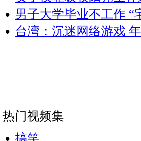
女孩北京地铁殴打老人 痛下狠手拳打脚踢
男子大学毕业不工作 “
台湾：沉迷网络游戏 
无痛分娩是否安全 医生回应
外交部：反对强权政治霸凌主义
外交部：有关国家言论片面不公正
安徽一实载49人客车翻车
热门视频集
搞笑