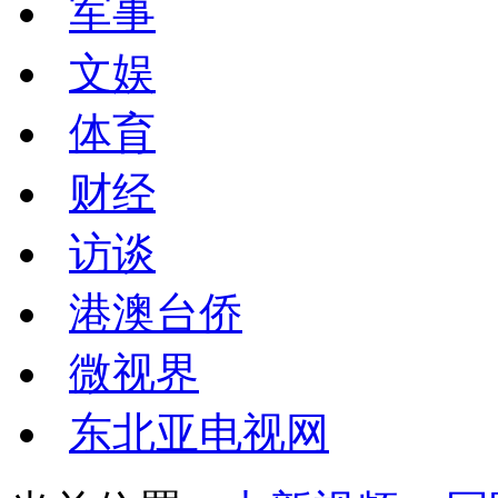
军事
文娱
体育
财经
访谈
港澳台侨
微视界
东北亚电视网