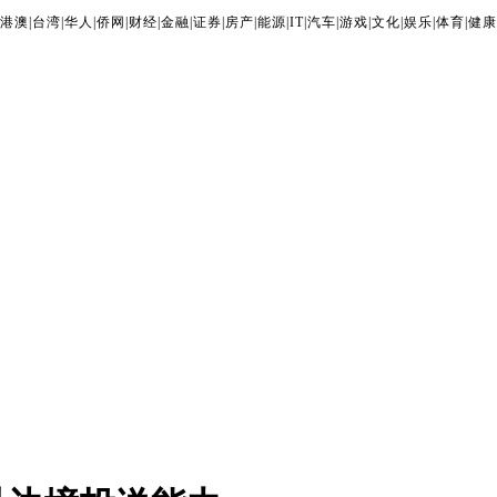
港澳
|
台湾
|
华人
|
侨网
|
财经
|
金融
|
证券
|
房产
|
能源
|
IT
|
汽车
|
游戏
|
文化
|
娱乐
|
体育
|
健康