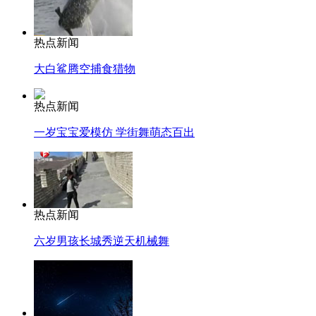
热点新闻
大白鲨腾空捕食猎物
热点新闻
一岁宝宝爱模仿 学街舞萌态百出
热点新闻
六岁男孩长城秀逆天机械舞