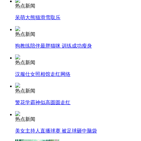
热点新闻
安徽一实载49人客车翻车
呆萌大熊猫滑雪取乐
热点新闻
狗教练陪伴最胖猫咪 训练成功瘦身
走！跟着总书记去植树
热点新闻
消防员救轻生者
花炮节热闹非凡
减压"枕头大战"
汉服仕女照相馆走红网络
热点新闻
警花学霸神似高圆圆走红
纽约上演“枕头大战”
热点新闻
司机酒驾遇交警 急速倒车逃窜
美女主持人直播球赛 被足球砸中脑袋