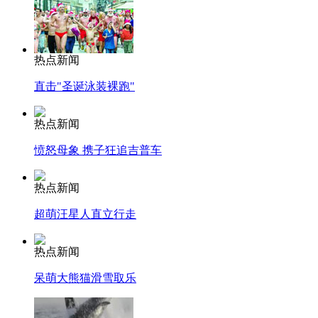
热点新闻
直击"圣诞泳装裸跑"
热点新闻
愤怒母象 携子狂追吉普车
热点新闻
超萌汪星人直立行走
热点新闻
呆萌大熊猫滑雪取乐