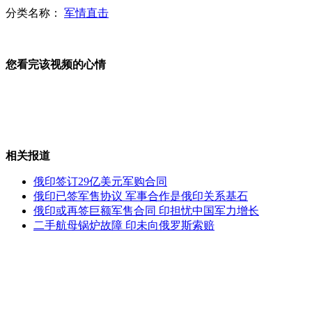
分类名称：
军情直击
监拍公交上警察独斗两贼 乘客旁观
您看完该视频的心情
追踪各地准生证新规落实现状
相关报道
网传九成滴眼液含防腐剂
俄印签订29亿美元军购合同
俄印已签军售协议 军事合作是俄印关系基石
俄印或再签巨额军售合同 印担忧中国军力增长
二手航母锅炉故障 印未向俄罗斯索赔
监拍荒唐男子公交车上放鞭炮