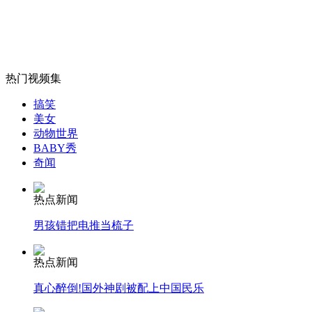
法拉利玩漂移古城墙管理所拖欠罚款
山西运城恶犬咬伤多人 警民合力深夜将其击毙
热门视频集
搞笑
美女
女孩北京地铁殴打老人 痛下狠手拳打脚踢
动物世界
BABY秀
奇闻
无痛分娩是否安全 医生回应
热点新闻
外交部：反对强权政治霸凌主义
男孩错把电推当梳子
热点新闻
外交部：有关国家言论片面不公正
真心醉倒!国外神剧被配上中国民乐