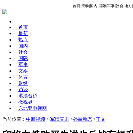
首页
|
滚动
|
国内
|
国际
|
军事
|
社会
|
地方
|
首页
最新
热点
国内
社会
国际
军事
文娱
体育
财经
访谈
港澳台侨
微视界
东北亚电视网
当前位置：
中新视频
>
军情直击
>
外军动态
>
正文