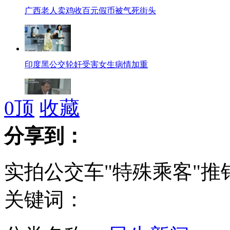
广西老人卖鸡收百元假币被气死街头
印度黑公交轮奸受害女生病情加重
0
顶
收藏
人物：日本新任驻华大使——木寺昌人
分享到：
实拍公交车"特殊乘客"推销
特警独斗公车贼 乘客不愿帮忙拨110
关键词：
俄称俄中军事合作不针对第三方