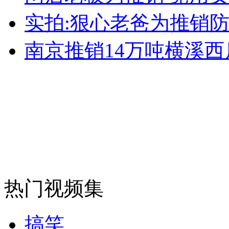
女孩北京地铁殴打老人 痛下狠手拳打脚踢
实拍:狠心老爸为推销防
南京推销14万吨横溪西
无痛分娩是否安全 医生回应
外交部：反对强权政治霸凌主义
外交部：有关国家言论片面不公正
安徽一实载49人客车翻车
热门视频集
搞笑