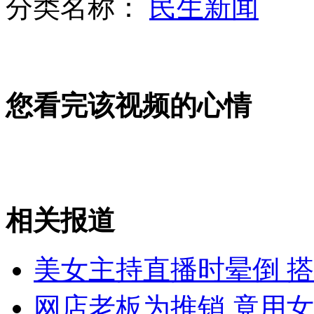
分类名称：
民生新闻
清秀女职员从军 成台军招兵活招牌
您看完该视频的心情
记者暗访北京"黑"车:司机高声揽客
相关报道
印将向俄购买先进步兵战车提升边境投送能力
美女主持直播时晕倒 
山西运城恶犬咬伤多人 警民合力深夜将其击毙
网店老板为推销 竟用