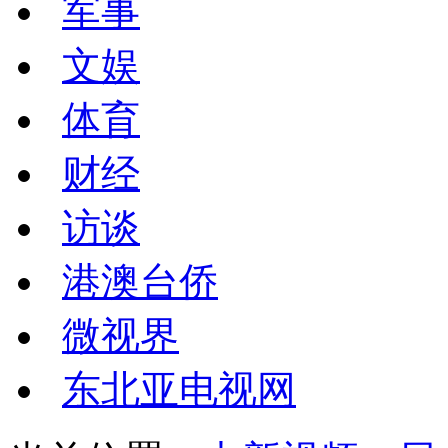
军事
文娱
体育
财经
访谈
港澳台侨
微视界
东北亚电视网