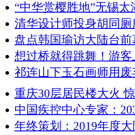
“中华赏樱胜地”无锡
清华设计师投身胡同厕
盘点韩国瑜访大陆台前
想过桥就得跳舞！游客
祁连山下玉石画师用废
重庆30层居民楼大火
中国疾控中心专家：203
年终策划：2019年度大陆