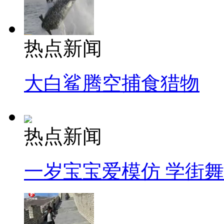
热点新闻
大白鲨腾空捕食猎物
热点新闻
一岁宝宝爱模仿 学街