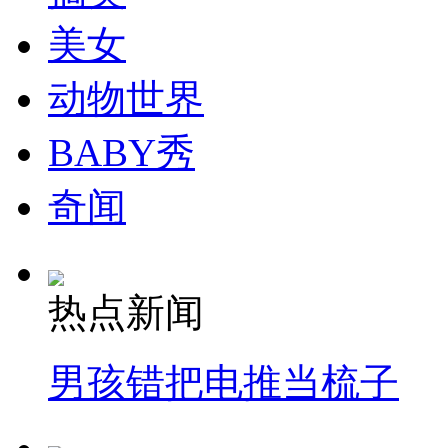
走！跟着总书记去植树
美女
消防员救轻生者
花炮节热闹非凡
减压"枕头大战"
动物世界
BABY秀
纽约上演“枕头大战”
奇闻
司机酒驾遇交警 急速倒车逃窜
热点新闻
男孩错把电推当梳子