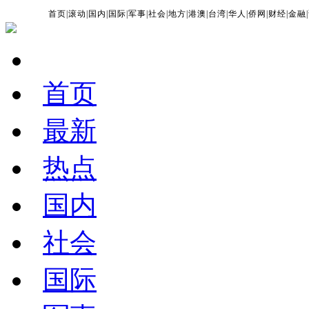
首页
|
滚动
|
国内
|
国际
|
军事
|
社会
|
地方
|
港澳
|
台湾
|
华人
|
侨网
|
财经
|
金融
|
首页
最新
热点
国内
社会
国际