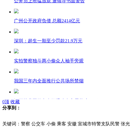
公务员上班猛放屁 遭领导书面警告
广州公开政府负债 总额2414亿元
深圳：超生一胎至少罚款21.9万元
实拍警察独斗两小偷众人袖手旁观
我国三年内全面推行公共场所禁烟
江西幼儿园校车事故遇难者家属获赔48万
0
顶
收藏
分享到：
京广高铁运营 全线贯通28个城市
关键词：警察 公交车 小偷 乘客 安徽 宣城市特警支队民警 张光