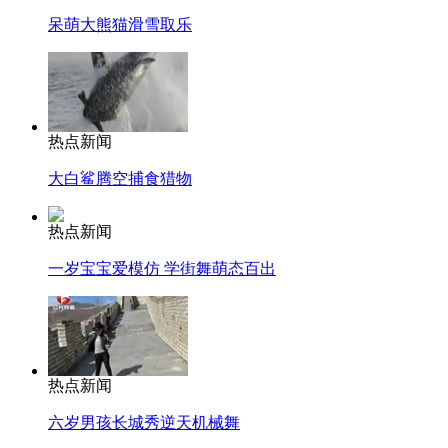
呆萌大熊猫滑雪取乐
热点新闻
大白鲨腾空捕食猎物
热点新闻
一岁宝宝爱模仿 学街舞萌态百出
热点新闻
六岁男孩长城秀逆天机械舞