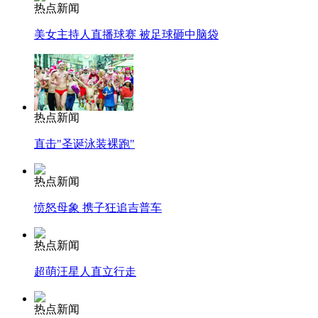
热点新闻
美女主持人直播球赛 被足球砸中脑袋
热点新闻
直击"圣诞泳装裸跑"
热点新闻
愤怒母象 携子狂追吉普车
热点新闻
超萌汪星人直立行走
热点新闻