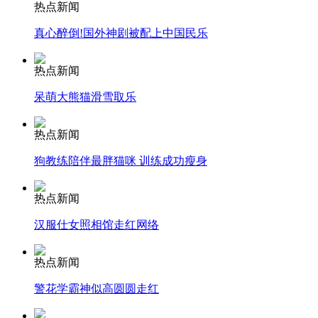
热点新闻
真心醉倒!国外神剧被配上中国民乐
司机酒驾遇交警 急速倒车逃窜
热点新闻
呆萌大熊猫滑雪取乐
热点新闻
狗教练陪伴最胖猫咪 训练成功瘦身
热点新闻
汉服仕女照相馆走红网络
热点新闻
警花学霸神似高圆圆走红