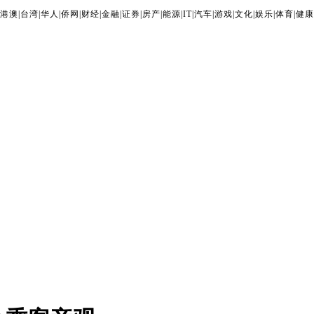
港澳
|
台湾
|
华人
|
侨网
|
财经
|
金融
|
证券
|
房产
|
能源
|
IT
|
汽车
|
游戏
|
文化
|
娱乐
|
体育
|
健康