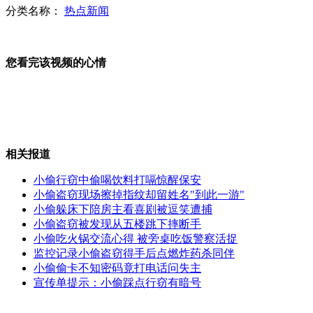
分类名称：
热点新闻
北京至广州最低712元
您看完该视频的心情
京广高铁 从心脏“飞”到南大门
山西运城恶犬咬伤多人 警民合力深夜将其击毙
相关报道
小偷行窃中偷喝饮料打嗝惊醒保安
小偷盗窃现场擦掉指纹却留姓名"到此一游"
女孩北京地铁殴打老人 痛下狠手拳打脚踢
小偷躲床下陪房主看喜剧被逗笑遭捕
小偷盗窃被发现从五楼跳下摔断手
小偷吃火锅交流心得 被旁桌吃饭警察活捉
无痛分娩是否安全 医生回应
监控记录小偷盗窃得手后点燃炸药杀同伴
小偷偷卡不知密码竟打电话问失主
宣传单提示：小偷踩点行窃有暗号
外交部：反对强权政治霸凌主义