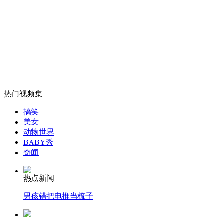
外交部：有关国家言论片面不公正
安徽一实载49人客车翻车
热门视频集
搞笑
美女
走！跟着总书记去植树
动物世界
BABY秀
奇闻
消防员救轻生者
花炮节热闹非凡
减压"枕头大战"
热点新闻
男孩错把电推当梳子
纽约上演“枕头大战”