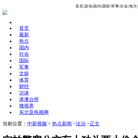
首页
|
滚动
|
国内
|
国际
|
军事
|
社会
|
地方
|
首页
最新
热点
国内
社会
国际
军事
文娱
体育
财经
访谈
港澳台侨
微视界
东北亚电视网
当前位置：
中新视频
>
热点新闻
>
法治
>
正文