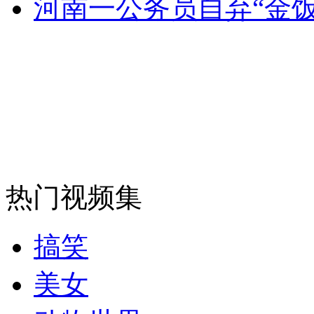
河南一公务员自弃“金饭
安徽一实载49人客车翻车
走！跟着总书记去植树
消防员救轻生者
花炮节热闹非凡
减压"枕头大战"
热门视频集
纽约上演“枕头大战”
搞笑
司机酒驾遇交警 急速倒车逃窜
美女