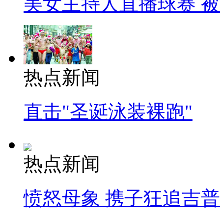
美女主持人直播球赛 
热点新闻
直击"圣诞泳装裸跑"
热点新闻
愤怒母象 携子狂追吉