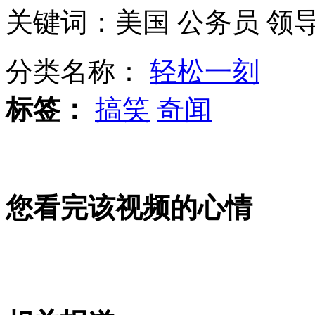
关键词：美国 公务员 领
拍客：流浪汉高架桥下搭“窝”避寒
分类名称：
轻松一刻
标签：
搞笑
奇闻
“蓝颜”霸气请假条感动网友
拍客：常州豪宅长得像学生宿舍？
您看完该视频的心情
实拍众人用木筏绳索打捞落水校车
贵溪副市长等12人因校车事故被停职