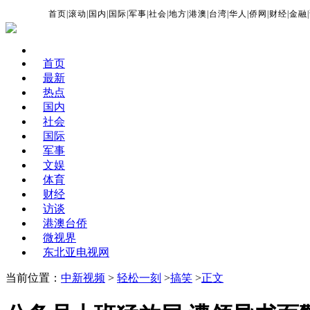
首页
|
滚动
|
国内
|
国际
|
军事
|
社会
|
地方
|
港澳
|
台湾
|
华人
|
侨网
|
财经
|
金融
|
首页
最新
热点
国内
社会
国际
军事
文娱
体育
财经
访谈
港澳台侨
微视界
东北亚电视网
当前位置：
中新视频
>
轻松一刻
>
搞笑
>
正文