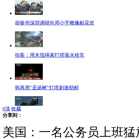
胡春华深圳调研向邓小平雕像献花篮
拍客：用木筏绳索打捞落水校车
韩再用"圣诞树"灯塔刺激朝鲜
0
顶
收藏
分享到：
美欲向韩出售"全球鹰"无人机
美国：一名公务员上班猛