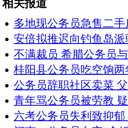
相关报道
山西运城恶犬咬伤多人 警民合力深夜将其击毙
多地现公务员急售二手
安倍拟推迟向钓鱼岛派
女孩北京地铁殴打老人 痛下狠手拳打脚踢
不满裁员 希腊公务员
无痛分娩是否安全 医生回应
桂阳县公务员吃空饷两
公务员辞职社区卖菜 
外交部：反对强权政治霸凌主义
青年骂公务员被劳教 疑
外交部：有关国家言论片面不公正
六考公务员失利致抑郁 