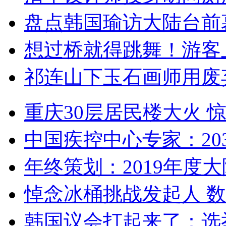
盘点韩国瑜访大陆台前
想过桥就得跳舞！游客
祁连山下玉石画师用废
重庆30层居民楼大火
中国疾控中心专家：203
年终策划：2019年度大陆
悼念冰桶挑战发起人 数百
韩国议会打起来了：选举