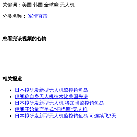
关键词：美国 韩国 全球鹰 无人机
分类名称：
军情直击
女孩伸脚打出租车遭拒
您看完该视频的心情
广东湛江官员包二奶超生被免职
相关报道
新疆大学生为消除误解请同学吃切糕
日本拟研发新型无人机监控钓鱼岛
伊朗称自身无人机技术比美国先进
日本拟研发新型无人机 将加强监控钓鱼岛
张柏芝:考虑到儿子不随便恋爱
伊朗开始量产美式“扫描鹰”无人机
日本拟研发新型无人机监控钓鱼岛 可连续飞3天
山西运城恶犬咬伤多人 警民合力深夜将其击毙