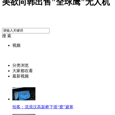
美欲向韩出售"全球鹰"无人机
搜 索
视频
分类浏览
大家都在看
最新视频
拍客：流浪汉高架桥下搭“窝”避寒