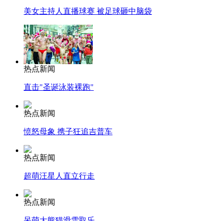
美女主持人直播球赛 被足球砸中脑袋
热点新闻
直击"圣诞泳装裸跑"
热点新闻
愤怒母象 携子狂追吉普车
热点新闻
超萌汪星人直立行走
热点新闻
呆萌大熊猫滑雪取乐