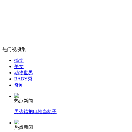
女孩北京地铁殴打老人 痛下狠手拳打脚踢
无痛分娩是否安全 医生回应
热门视频集
搞笑
外交部：反对强权政治霸凌主义
美女
动物世界
BABY秀
外交部：有关国家言论片面不公正
奇闻
热点新闻
男孩错把电推当梳子
安徽一实载49人客车翻车
热点新闻