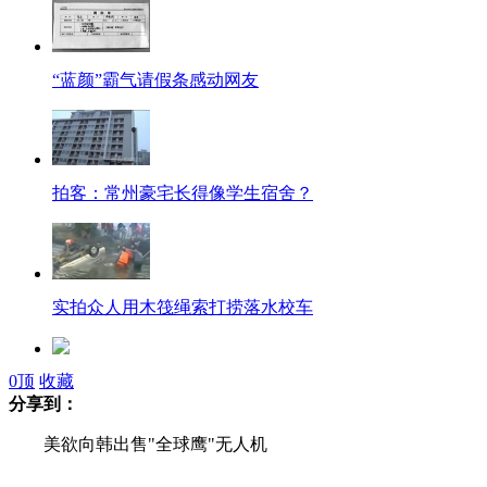
“蓝颜”霸气请假条感动网友
拍客：常州豪宅长得像学生宿舍？
实拍众人用木筏绳索打捞落水校车
0
顶
收藏
贵溪副市长等12人因校车事故被停职
分享到：
美欲向韩出售"全球鹰"无人机
美女城管干部开车捡垃圾