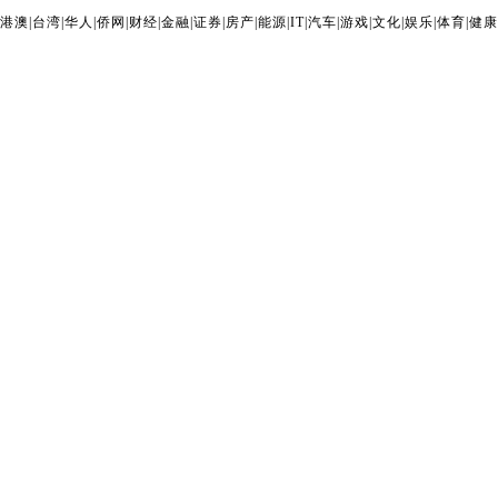
港澳
|
台湾
|
华人
|
侨网
|
财经
|
金融
|
证券
|
房产
|
能源
|
IT
|
汽车
|
游戏
|
文化
|
娱乐
|
体育
|
健康