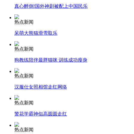
真心醉倒!国外神剧被配上中国民乐
走！跟着总书记去植树
热点新闻
呆萌大熊猫滑雪取乐
消防员救轻生者
花炮节热闹非凡
减压"枕头大战"
热点新闻
狗教练陪伴最胖猫咪 训练成功瘦身
纽约上演“枕头大战”
热点新闻
汉服仕女照相馆走红网络
司机酒驾遇交警 急速倒车逃窜
热点新闻
警花学霸神似高圆圆走红
热点新闻