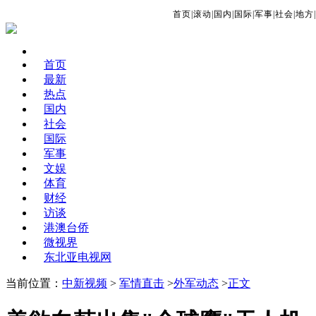
首页
|
滚动
|
国内
|
国际
|
军事
|
社会
|
地方
|
首页
最新
热点
国内
社会
国际
军事
文娱
体育
财经
访谈
港澳台侨
微视界
东北亚电视网
当前位置：
中新视频
>
军情直击
>
外军动态
>
正文