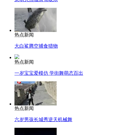
热点新闻
大白鲨腾空捕食猎物
热点新闻
一岁宝宝爱模仿 学街舞萌态百出
热点新闻
六岁男孩长城秀逆天机械舞