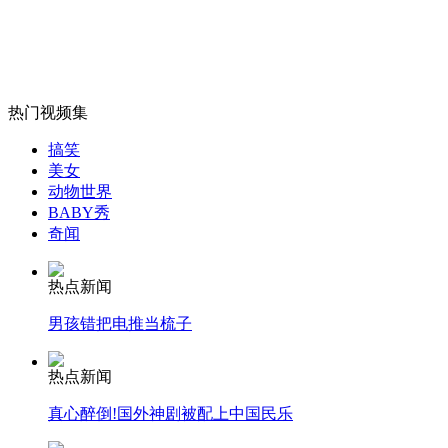
女孩北京地铁殴打老人 痛下狠手拳打脚踢
无痛分娩是否安全 医生回应
热门视频集
外交部：反对强权政治霸凌主义
搞笑
美女
动物世界
BABY秀
外交部：有关国家言论片面不公正
奇闻
热点新闻
安徽一实载49人客车翻车
男孩错把电推当梳子
热点新闻
真心醉倒!国外神剧被配上中国民乐
走！跟着总书记去植树