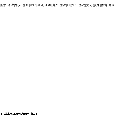
港澳
|
台湾
|
华人
|
侨网
|
财经
|
金融
|
证券
|
房产
|
能源
|
IT
|
汽车
|
游戏
|
文化
|
娱乐
|
体育
|
健康