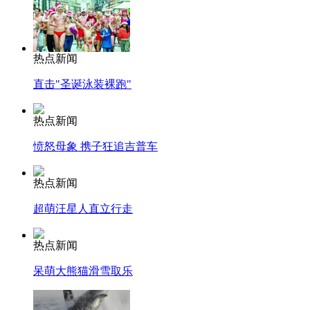
热点新闻
直击"圣诞泳装裸跑"
热点新闻
愤怒母象 携子狂追吉普车
热点新闻
超萌汪星人直立行走
热点新闻
呆萌大熊猫滑雪取乐