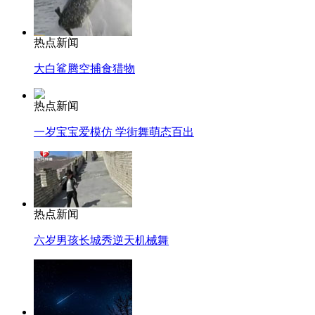
热点新闻
大白鲨腾空捕食猎物
热点新闻
一岁宝宝爱模仿 学街舞萌态百出
热点新闻
六岁男孩长城秀逆天机械舞