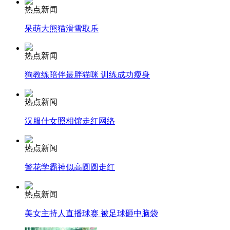
热点新闻
消防员救轻生者
花炮节热闹非凡
减压"枕头大战"
呆萌大熊猫滑雪取乐
热点新闻
狗教练陪伴最胖猫咪 训练成功瘦身
纽约上演“枕头大战”
热点新闻
司机酒驾遇交警 急速倒车逃窜
汉服仕女照相馆走红网络
热点新闻
警花学霸神似高圆圆走红
热点新闻
美女主持人直播球赛 被足球砸中脑袋