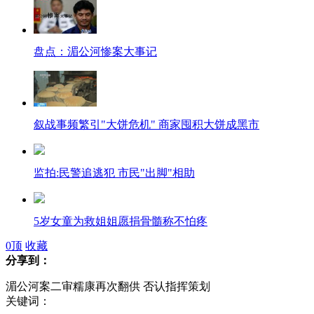
盘点：湄公河惨案大事记
叙战事频繁引"大饼危机" 商家囤积大饼成黑市
监拍:民警追逃犯 市民"出脚"相助
5岁女童为救姐姐愿捐骨髓称不怕疼
0
顶
收藏
分享到：
湄公河案二审糯康再次翻供 否认指挥策划
富豪老板为救员工溺水身亡
关键词：