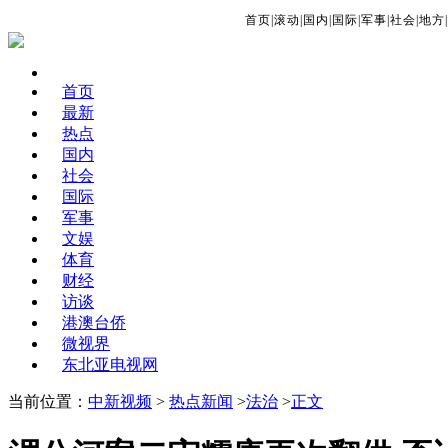
首页
|
滚动
|
国内
|
国际
|
军事
|
社会
|
地方
|
首页
最新
热点
国内
社会
国际
军事
文娱
体育
财经
访谈
港澳台侨
微视界
东北亚电视网
当前位置：
中新视频
>
热点新闻
>
法治
>
正文