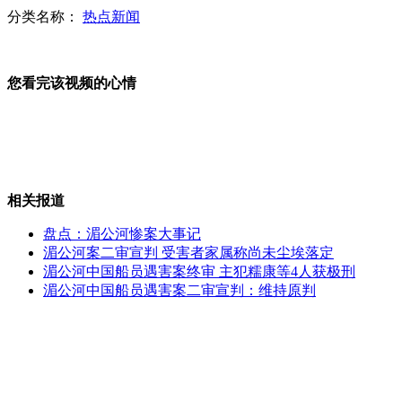
分类名称：
热点新闻
男子与女友吵架跳崖骨折被困山腰
您看完该视频的心情
老汉捡破烂养智障儿家中穷途四壁
人咬人咬出骨髓炎 专家称比动物咬伤可怕
相关报道
盘点：湄公河惨案大事记
湄公河案二审宣判 受害者家属称尚未尘埃落定
贫困老人卖鸡收假币被“气死”
湄公河中国船员遇害案终审 主犯糯康等4人获极刑
湄公河中国船员遇害案二审宣判：维持原判
山西运城恶犬咬伤多人 警民合力深夜将其击毙