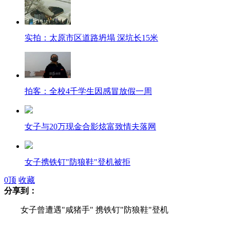
实拍：太原市区道路坍塌 深坑长15米
拍客：全校4千学生因感冒放假一周
女子与20万现金合影炫富致情夫落网
女子携铁钉"防狼鞋"登机被拒
0
顶
收藏
分享到：
女子曾遭遇"咸猪手" 携铁钉"防狼鞋"登机
浙江一身家过亿富豪跳河救人遇难