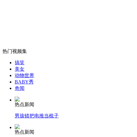
山西运城恶犬咬伤多人 警民合力深夜将其击毙
女孩北京地铁殴打老人 痛下狠手拳打脚踢
热门视频集
无痛分娩是否安全 医生回应
搞笑
美女
动物世界
外交部：反对强权政治霸凌主义
BABY秀
奇闻
外交部：有关国家言论片面不公正
热点新闻
男孩错把电推当梳子
安徽一实载49人客车翻车
热点新闻