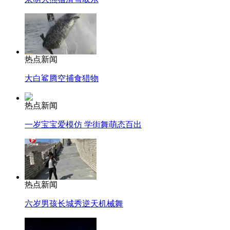
热点新闻
大白鲨腾空捕食猎物
热点新闻
一岁宝宝爱模仿 学街舞萌态百出
热点新闻
六岁男孩长城秀逆天机械舞