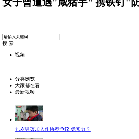
女子曾遭遇"咸猪手" 携铁钉"
搜 索
视频
分类浏览
大家都在看
最新视频
九岁男孩加入作协惹争议 凭实力？