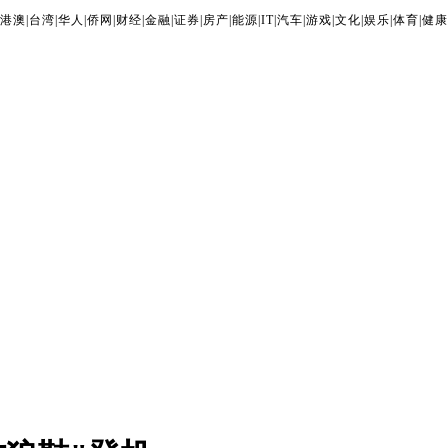
港澳
|
台湾
|
华人
|
侨网
|
财经
|
金融
|
证券
|
房产
|
能源
|
IT
|
汽车
|
游戏
|
文化
|
娱乐
|
体育
|
健康