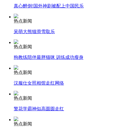
真心醉倒!国外神剧被配上中国民乐
热点新闻
走！跟着总书记去植树
呆萌大熊猫滑雪取乐
消防员救轻生者
花炮节热闹非凡
减压"枕头大战"
热点新闻
狗教练陪伴最胖猫咪 训练成功瘦身
热点新闻
纽约上演“枕头大战”
汉服仕女照相馆走红网络
司机酒驾遇交警 急速倒车逃窜
热点新闻
警花学霸神似高圆圆走红
热点新闻