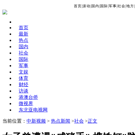
首页
|
滚动
|
国内
|
国际
|
军事
|
社会
|
地方
|
首页
最新
热点
国内
社会
国际
军事
文娱
体育
财经
访谈
港澳台侨
微视界
东北亚电视网
当前位置：
中新视频
>
热点新闻
>
社会
>
正文