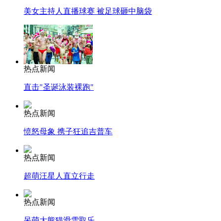
美女主持人直播球赛 被足球砸中脑袋
热点新闻
直击"圣诞泳装裸跑"
热点新闻
愤怒母象 携子狂追吉普车
热点新闻
超萌汪星人直立行走
热点新闻
呆萌大熊猫滑雪取乐