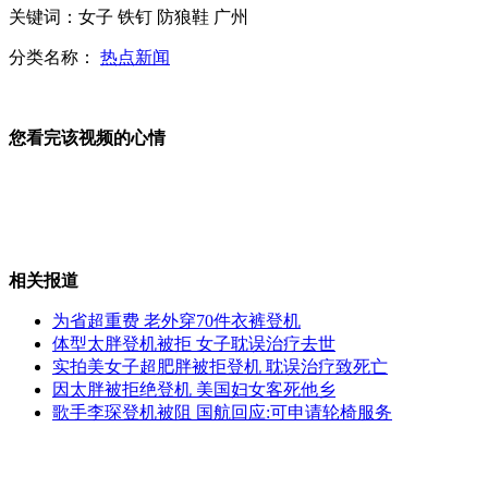
关键词：女子 铁钉 防狼鞋 广州
分类名称：
热点新闻
韩启动对朝心理战 期待"仪式炸弹"挫对方士气
您看完该视频的心情
实拍京广高铁广州始发G80次进入北京西站
相关报道
朝称韩方点亮灯塔或点燃战争导火索
为省超重费 老外穿70件衣裤登机
体型太胖登机被拒 女子耽误治疗去世
实拍美女子超肥胖被拒登机 耽误治疗致死亡
因太胖被拒绝登机 美国妇女客死他乡
歌手李琛登机被阻 国航回应:可申请轮椅服务
富人屡犯法 "仇富"成台民众情绪宣泄口