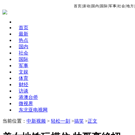
首页
|
滚动
|
国内
|
国际
|
军事
|
社会
|
地方
|
首页
最新
热点
国内
社会
国际
军事
文娱
体育
财经
访谈
港澳台侨
微视界
东北亚电视网
当前位置：
中新视频
>
轻松一刻
>
搞笑
>
正文