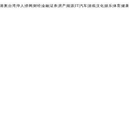
港澳
|
台湾
|
华人
|
侨网
|
财经
|
金融
|
证券
|
房产
|
能源
|
IT
|
汽车
|
游戏
|
文化
|
娱乐
|
体育
|
健康