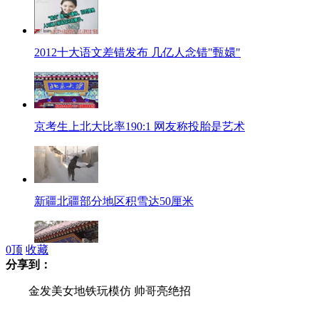
2012十大语文差错发布 几亿人念错"甄嬛"
京考生上北大比率190:1 网友称投胎是艺术
新疆北疆部分地区积雪达50厘米
0
顶
收藏
分享到：
北大"校长推荐"启动综合评价
金发美女地铁玩模仿 帅哥亮绝招