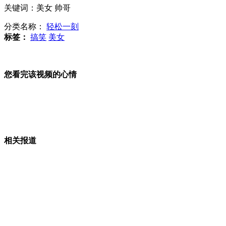
关键词：美女 帅哥
麦当劳承认采购"六和鸡"
分类名称：
轻松一刻
标签：
搞笑
美女
山东因降雪临时封闭134个高速收费站
您看完该视频的心情
安徽阜阳"托举哥"寒风中撑光缆
相关报道
查干湖冬捕头鱼拍出34万元