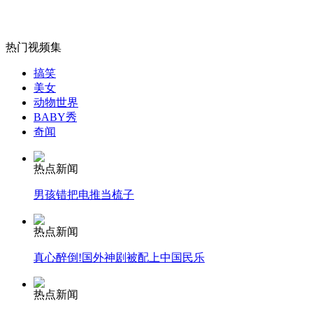
实拍男子被高压电击中起火恐怖瞬间
热门视频集
山西运城恶犬咬伤多人 警民合力深夜将其击毙
搞笑
美女
动物世界
BABY秀
女孩北京地铁殴打老人 痛下狠手拳打脚踢
奇闻
热点新闻
无痛分娩是否安全 医生回应
男孩错把电推当梳子
外交部：反对强权政治霸凌主义
热点新闻
真心醉倒!国外神剧被配上中国民乐
外交部：有关国家言论片面不公正
热点新闻