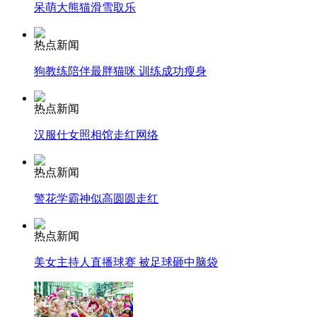
呆萌大熊猫滑雪取乐
安徽一实载49人客车翻车
热点新闻
狗教练陪伴最胖猫咪 训练成功瘦身
热点新闻
走！跟着总书记去植树
汉服仕女照相馆走红网络
消防员救轻生者
花炮节热闹非凡
减压"枕头大战"
热点新闻
警花学霸神似高圆圆走红
热点新闻
纽约上演“枕头大战”
美女主持人直播球赛 被足球砸中脑袋
司机酒驾遇交警 急速倒车逃窜