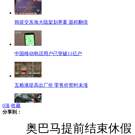
韩提交东海大陆架划界案 面积翻倍
中国移动电话用户已突破11亿户
五粮液提高出厂价 零售价暂时未涨
0
顶
收藏
分享到：
实拍毒贩飞车亡命逃窜连撞数车
奥巴马提前结束休假 应