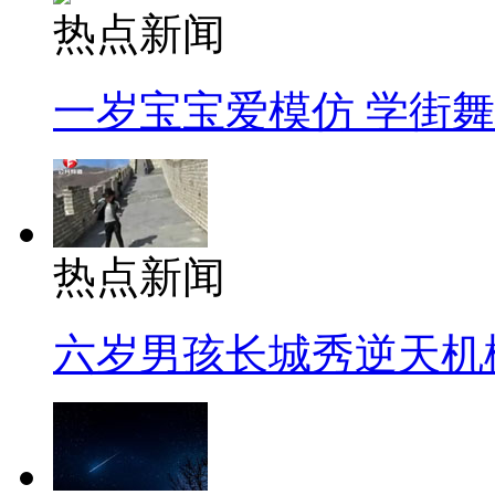
热点新闻
一岁宝宝爱模仿 学街
热点新闻
六岁男孩长城秀逆天机