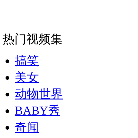
安徽一实载49人客车翻车
热门视频集
走！跟着总书记去植树
搞笑
消防员救轻生者
花炮节热闹非凡
减压"枕头大战"
美女
动物世界
纽约上演“枕头大战”
BABY秀
司机酒驾遇交警 急速倒车逃窜
奇闻