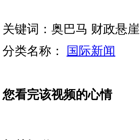
中国首家街道设立侨务办公室在杭州成立
关键词：奥巴马 财政悬崖
京广高铁工作人员动车上吸烟遭央视直播
分类名称：
国际新闻
浙江省委书记因为交通堵塞向马云致歉
您看完该视频的心情
警方否认校车事故中"民警只拍照不救人"
麦当劳承认用过问题鸡 称已停止采购