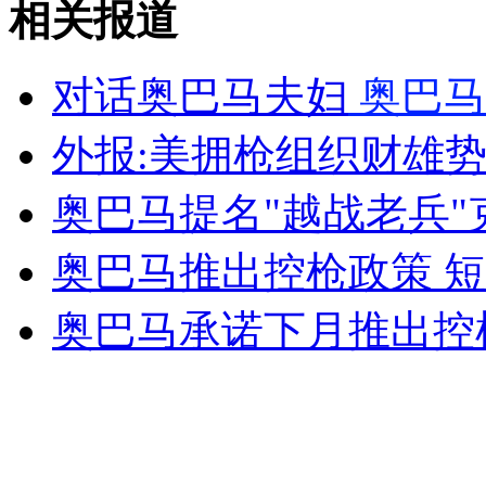
相关报道
山西运城恶犬咬伤多人 警民合力深夜将其击毙
对话奥巴马夫妇
奥巴马
外报:美拥枪组织财雄
女孩北京地铁殴打老人 痛下狠手拳打脚踢
奥巴马提名"越战老兵
无痛分娩是否安全 医生回应
奥巴马推出控枪政策 
外交部：反对强权政治霸凌主义
奥巴马承诺下月推出控
外交部：有关国家言论片面不公正