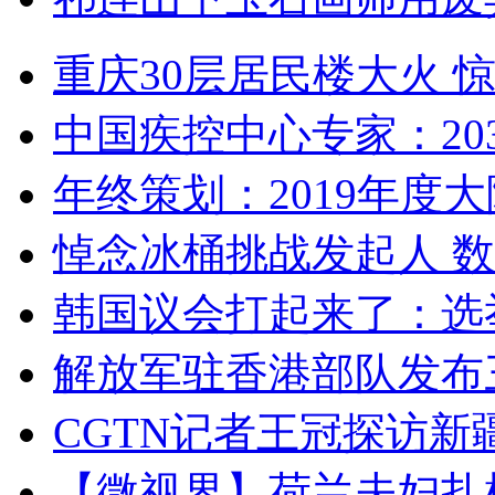
重庆30层居民楼大火
中国疾控中心专家：203
年终策划：2019年度大陆
悼念冰桶挑战发起人 数百
韩国议会打起来了：选举
解放军驻香港部队发布三
CGTN记者王冠探访新疆
【微视界】荷兰夫妇扎根青