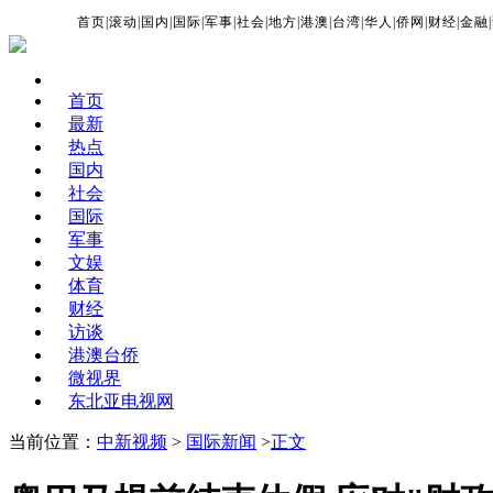
首页
|
滚动
|
国内
|
国际
|
军事
|
社会
|
地方
|
港澳
|
台湾
|
华人
|
侨网
|
财经
|
金融
|
首页
最新
热点
国内
社会
国际
军事
文娱
体育
财经
访谈
港澳台侨
微视界
东北亚电视网
当前位置：
中新视频
>
国际新闻
>
正文