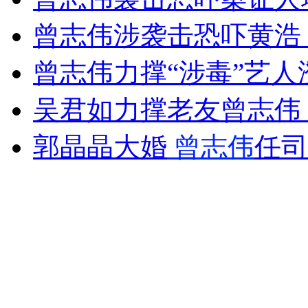
女孩北京地铁殴打老人 痛下狠手拳打脚踢
曾志伟涉袭击恐吓黄浩
曾志伟力撑“涉毒”艺人
无痛分娩是否安全 医生回应
吴君如力撑老友曾志伟
外交部：反对强权政治霸凌主义
郭晶晶大婚
曾志伟
任司
外交部：有关国家言论片面不公正
安徽一实载49人客车翻车