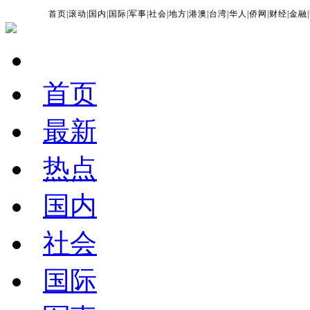
首页
|
滚动
|
国内
|
国际
|
军事
|
社会
|
地方
|
港澳
|
台湾
|
华人
|
侨网
|
财经
|
金融
|
首页
最新
热点
国内
社会
国际