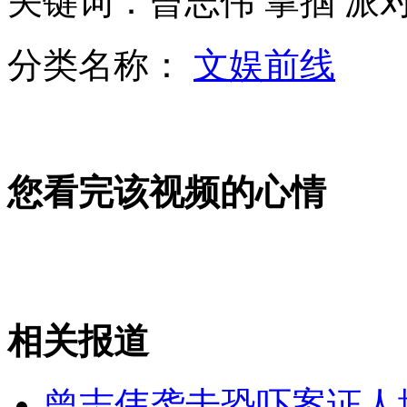
关键词：曾志伟 掌掴 派
分类名称：
文娱前线
安徽阜阳"托举哥"寒风中撑光缆
您看完该视频的心情
查干湖冬捕头鱼拍出34万元
实拍男子被高压电击中起火恐怖瞬间
相关报道
山西运城恶犬咬伤多人 警民合力深夜将其击毙
曾志伟袭击恐吓案证人增