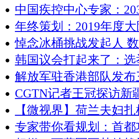
中国疾控中心专家：203
年终策划：2019年度大陆
悼念冰桶挑战发起人 数百
韩国议会打起来了：选举
解放军驻香港部队发布三
CGTN记者王冠探访新疆
【微视界】荷兰夫妇扎根青
专家带你看规划：首都功