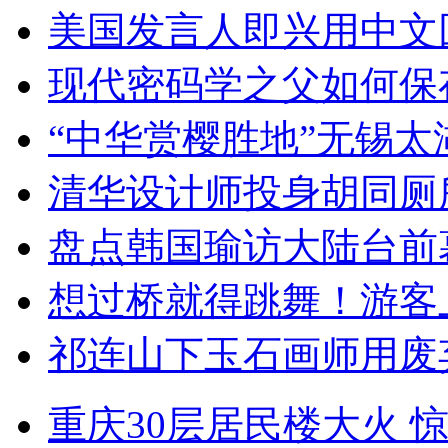
美国发言人即兴用中文
现代密码学之父如何保
“中华赏樱胜地”无锡
清华设计师投身胡同厕
盘点韩国瑜访大陆台前
想过桥就得跳舞！游客
祁连山下玉石画师用废
重庆30层居民楼大火