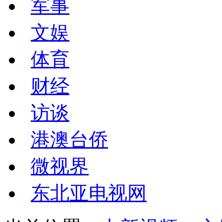
军事
文娱
体育
财经
访谈
港澳台侨
微视界
东北亚电视网