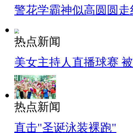
警花学霸神似高圆圆走
热点新闻
美女主持人直播球赛 
热点新闻
直击"圣诞泳装裸跑"