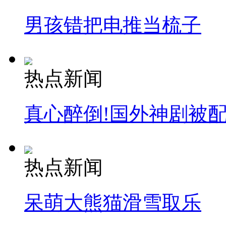
男孩错把电推当梳子
热点新闻
真心醉倒!国外神剧被
热点新闻
呆萌大熊猫滑雪取乐