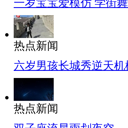
一岁宝宝爱模仿 学街
热点新闻
六岁男孩长城秀逆天机
热点新闻