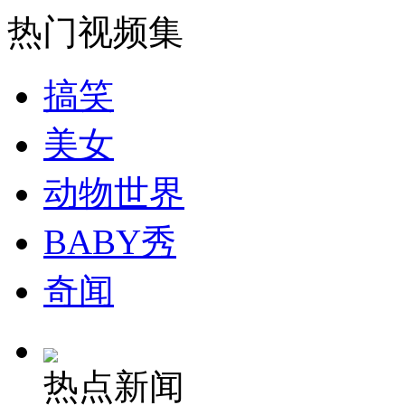
走！跟着总书记去植树
热门视频集
消防员救轻生者
花炮节热闹非凡
减压"枕头大战"
搞笑
美女
纽约上演“枕头大战”
动物世界
BABY秀
司机酒驾遇交警 急速倒车逃窜
奇闻
热点新闻