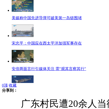
美媒称中国先进导弹可破美第一岛链围堵
宋忠平：中国应在西太平洋加强军事存在
安倍两面言行引媒体关注 需"观其言察其行"
0
顶
收藏
分享到：
中国版"X47B"无人攻击机即将首飞
广东村民遭20余人当