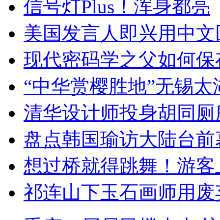
信号灯Plus！浑身都亮
美国发言人即兴用中文
现代密码学之父如何保
“中华赏樱胜地”无锡
清华设计师投身胡同厕
盘点韩国瑜访大陆台前
想过桥就得跳舞！游客
祁连山下玉石画师用废