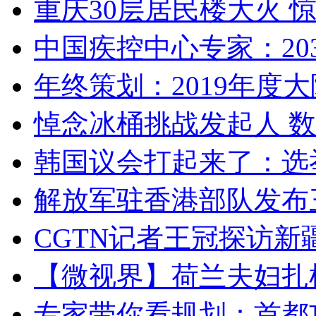
重庆30层居民楼大火
中国疾控中心专家：203
年终策划：2019年度大陆
悼念冰桶挑战发起人 数百
韩国议会打起来了：选举
解放军驻香港部队发布三
CGTN记者王冠探访新疆
【微视界】荷兰夫妇扎根青
专家带你看规划：首都功