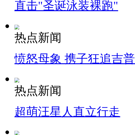
直击"圣诞泳装裸跑"
热点新闻
愤怒母象 携子狂追吉
热点新闻
超萌汪星人直立行走