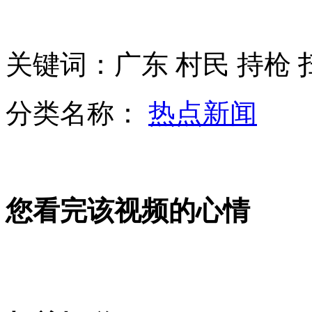
"中华神盾"加盟护航编队 彰显中国科技实力
关键词：广东 村民 持枪 
江西警方称"不存在民警只拍照不下水救人"
分类名称：
热点新闻
2012十大语文差错发布 几亿人念错"甄嬛"
您看完该视频的心情
京考生上北大比率190:1 网友称投胎是艺术