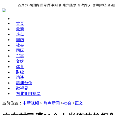
首页
|
滚动
|
国内
|
国际
|
军事
|
社会
|
地方
|
港澳
|
台湾
|
华人
|
侨网
|
财经
|
金融
|
首页
最新
热点
国内
社会
国际
军事
文娱
体育
财经
访谈
港澳台侨
微视界
东北亚电视网
当前位置：
中新视频
>
热点新闻
>
社会
>
正文