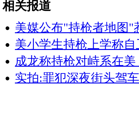
相关报道
新疆北疆部分地区积雪达50厘米
美媒公布"持枪者地图"
山西运城恶犬咬伤多人 警民合力深夜将其击毙
美小学生持枪上学称自
成龙称持枪对峙系在美
女孩北京地铁殴打老人 痛下狠手拳打脚踢
实拍:罪犯深夜街头驾车
无痛分娩是否安全 医生回应
外交部：反对强权政治霸凌主义
外交部：有关国家言论片面不公正