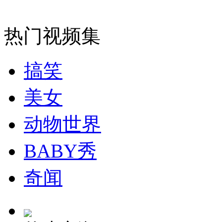
安徽一实载49人客车翻车
热门视频集
搞笑
走！跟着总书记去植树
美女
消防员救轻生者
花炮节热闹非凡
减压"枕头大战"
动物世界
BABY秀
纽约上演“枕头大战”
奇闻
司机酒驾遇交警 急速倒车逃窜