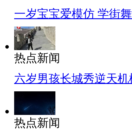
一岁宝宝爱模仿 学街
热点新闻
六岁男孩长城秀逆天机
热点新闻