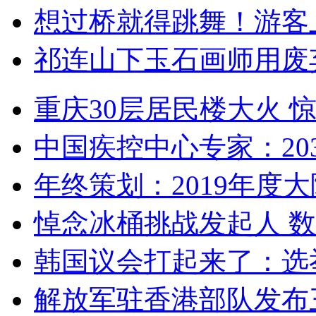
想过桥就得跳舞！游客
祁连山下玉石画师用废
重庆30层居民楼大火
中国疾控中心专家：203
年终策划：2019年度大陆
悼念冰桶挑战发起人 数百
韩国议会打起来了：选举
解放军驻香港部队发布三