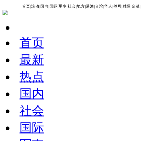
首页
|
滚动
|
国内
|
国际
|
军事
|
社会
|
地方
|
港澳
|
台湾
|
华人
|
侨网
|
财经
|
金融
|
首页
最新
热点
国内
社会
国际