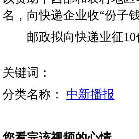
名，向快递企业收“份子钱
安徽阜阳"托举哥"寒风中撑光缆
邮政拟向快递业征10亿
查干湖冬捕头鱼拍出34万元
关键词：
分类名称：
中新播报
实拍男子被高压电击中起火恐怖瞬间
山西运城恶犬咬伤多人 警民合力深夜将其击毙
您看完该视频的心情