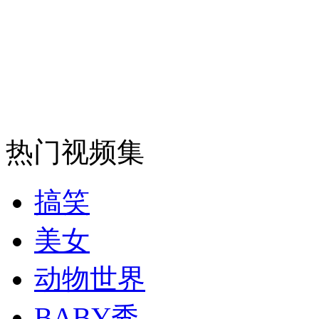
走！跟着总书记去植树
消防员救轻生者
花炮节热闹非凡
减压"枕头大战"
纽约上演“枕头大战”
热门视频集
司机酒驾遇交警 急速倒车逃窜
搞笑
美女
动物世界
BABY秀