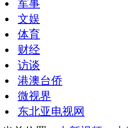
军事
文娱
体育
财经
访谈
港澳台侨
微视界
东北亚电视网