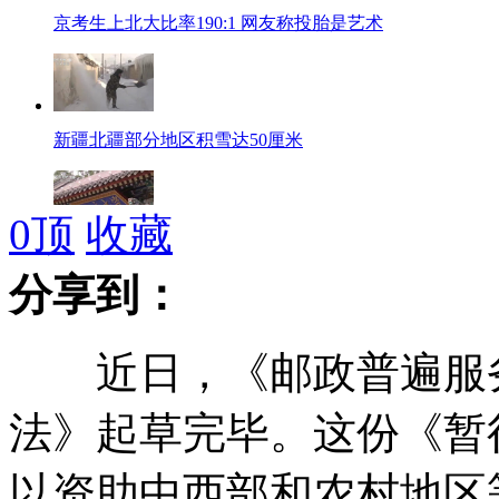
京考生上北大比率190:1 网友称投胎是艺术
新疆北疆部分地区积雪达50厘米
0
顶
收藏
北大"校长推荐"启动综合评价
分享到：
近日，《邮政普遍服务
麦当劳承认采购"六和鸡"
法》起草完毕。这份《暂
以资助中西部和农村地区
山东因降雪临时封闭134个高速收费站