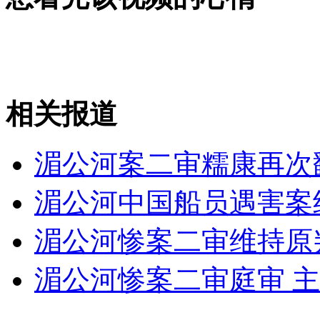
女孩北京地铁殴打老人 痛下狠手拳打脚踢
无痛分娩是否安全 医生回应
相关报道
外交部：反对强权政治霸凌主义
湄公河案二审糯康再次
外交部：有关国家言论片面不公正
湄公河中国船员遇害案
湄公河惨案二审维持原
安徽一实载49人客车翻车
湄公河惨案二审庭审 