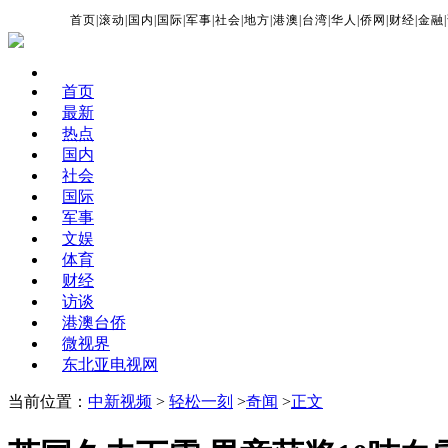
首页
|
滚动
|
国内
|
国际
|
军事
|
社会
|
地方
|
港澳
|
台湾
|
华人
|
侨网
|
财经
|
金融
|
首页
最新
热点
国内
社会
国际
军事
文娱
体育
财经
访谈
港澳台侨
微视界
东北亚电视网
当前位置：
中新视频
>
轻松一刻
>
奇闻
>
正文