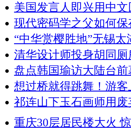
美国发言人即兴用中文
现代密码学之父如何保
“中华赏樱胜地”无锡
清华设计师投身胡同厕
盘点韩国瑜访大陆台前
想过桥就得跳舞！游客
祁连山下玉石画师用废
重庆30层居民楼大火