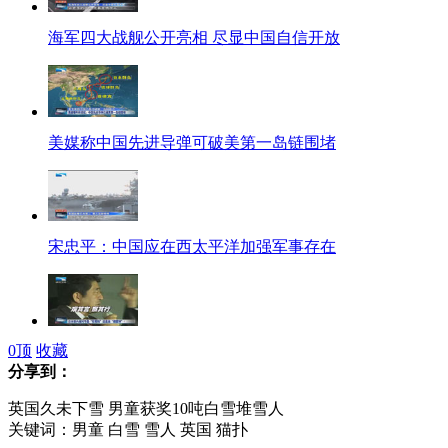
海军四大战舰公开亮相 尽显中国自信开放
美媒称中国先进导弹可破美第一岛链围堵
宋忠平：中国应在西太平洋加强军事存在
0
顶
收藏
安倍两面言行引媒体关注 需"观其言察其行"
分享到：
英国久未下雪 男童获奖10吨白雪堆雪人
关键词：男童 白雪 雪人 英国 猫扑