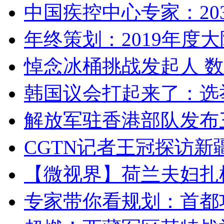
中国疾控中心专家：203
年终策划：2019年度大陆
悼念冰桶挑战发起人 数百
韩国议会打起来了：选举
解放军驻香港部队发布三
CGTN记者王冠探访新疆
【微视界】荷兰夫妇扎根青
专家带你看规划：首都功