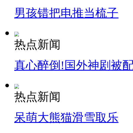
安徽一实载49人客车翻车
男孩错把电推当梳子
走！跟着总书记去植树
热点新闻
消防员救轻生者
花炮节热闹非凡
减压"枕头大战"
真心醉倒!国外神剧被
纽约上演“枕头大战”
热点新闻
司机酒驾遇交警 急速倒车逃窜
呆萌大熊猫滑雪取乐