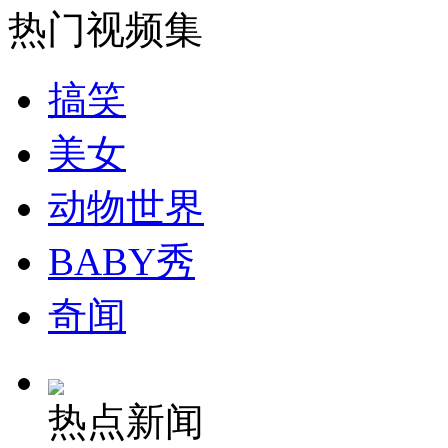
热门视频集
山西运城恶犬咬伤多人 警民合力深夜将其击毙
搞笑
美女
女孩北京地铁殴打老人 痛下狠手拳打脚踢
动物世界
无痛分娩是否安全 医生回应
BABY秀
外交部：反对强权政治霸凌主义
奇闻
外交部：有关国家言论片面不公正
热点新闻