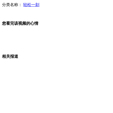
中国版"X47B"无人攻击机即将首飞
分类名称：
轻松一刻
您看完该视频的心情
"中华神盾"加盟护航编队 彰显中国科技实力
江西警方称"不存在民警只拍照不下水救人"
相关报道
2012十大语文差错发布 几亿人念错"甄嬛"
京考生上北大比率190:1 网友称投胎是艺术