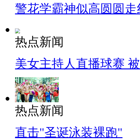
警花学霸神似高圆圆走
热点新闻
美女主持人直播球赛 
热点新闻
直击"圣诞泳装裸跑"