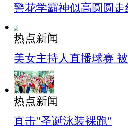
警花学霸神似高圆圆走
热点新闻
美女主持人直播球赛 
热点新闻
直击"圣诞泳装裸跑"