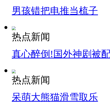
走！跟着总书记去植树
男孩错把电推当梳子
消防员救轻生者
花炮节热闹非凡
减压"枕头大战"
热点新闻
纽约上演“枕头大战”
真心醉倒!国外神剧被
司机酒驾遇交警 急速倒车逃窜
热点新闻
呆萌大熊猫滑雪取乐