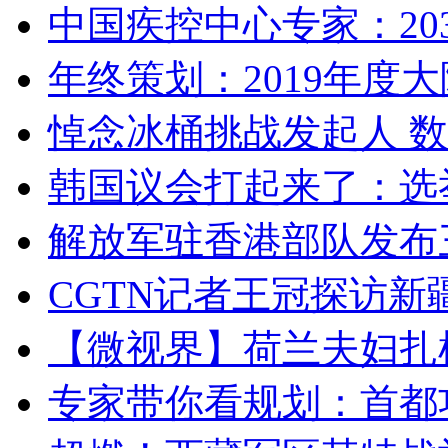
中国疾控中心专家：203
年终策划：2019年度大陆
悼念冰桶挑战发起人 数百
韩国议会打起来了：选举
解放军驻香港部队发布三
CGTN记者王冠探访新疆
【微视界】荷兰夫妇扎根青
专家带你看规划：首都功