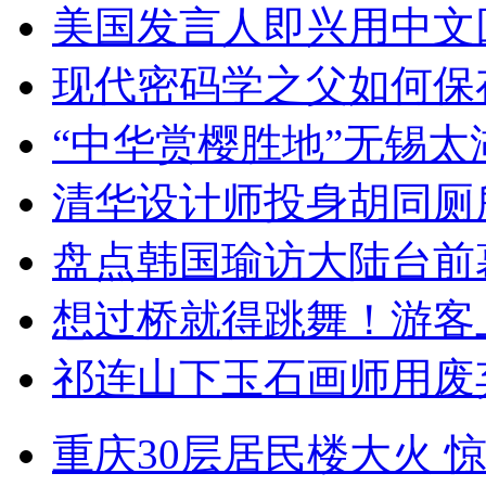
美国发言人即兴用中文
现代密码学之父如何保
“中华赏樱胜地”无锡
清华设计师投身胡同厕
盘点韩国瑜访大陆台前
想过桥就得跳舞！游客
祁连山下玉石画师用废
重庆30层居民楼大火