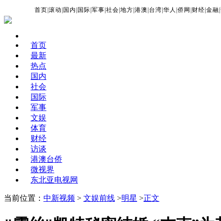
首页
|
滚动
|
国内
|
国际
|
军事
|
社会
|
地方
|
港澳
|
台湾
|
华人
|
侨网
|
财经
|
金融
|
首页
最新
热点
国内
社会
国际
军事
文娱
体育
财经
访谈
港澳台侨
微视界
东北亚电视网
当前位置：
中新视频
>
文娱前线
>
明星
>
正文