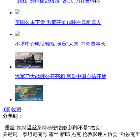
"露丝"凯特秘密结婚 “杰克”为其当伴郎
英国久未下雪 男童获奖10吨白雪堆雪人
不堪中介电话骚扰 演员"人肉"中介董事长
海军四大战舰公开亮相 尽显中国自信开放
美媒称中国先进导弹可破美第一岛链围堵
0
顶
收藏
分享到：
"露丝"凯特温丝莱特秘密结婚 新郎不是“杰克”
关键词：泰坦尼克号 露丝 新郎 杰克 伦敦影评人协会 卡伦·克