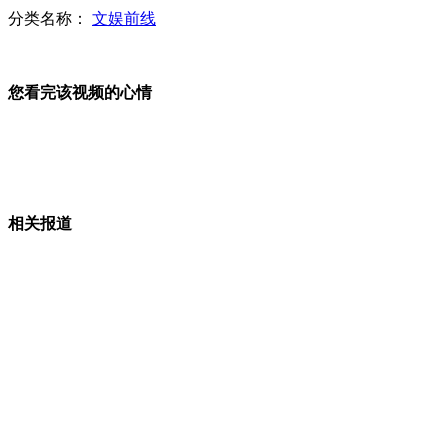
宋忠平：中国应在西太平洋加强军事存在
分类名称：
文娱前线
您看完该视频的心情
安倍两面言行引媒体关注 需"观其言察其行"
中国版"X47B"无人攻击机即将首飞
相关报道
"中华神盾"加盟护航编队 彰显中国科技实力
山西运城恶犬咬伤多人 警民合力深夜将其击毙