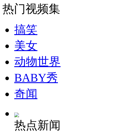
热门视频集
女孩北京地铁殴打老人 痛下狠手拳打脚踢
搞笑
无痛分娩是否安全 医生回应
美女
外交部：反对强权政治霸凌主义
动物世界
BABY秀
外交部：有关国家言论片面不公正
奇闻
安徽一实载49人客车翻车
热点新闻