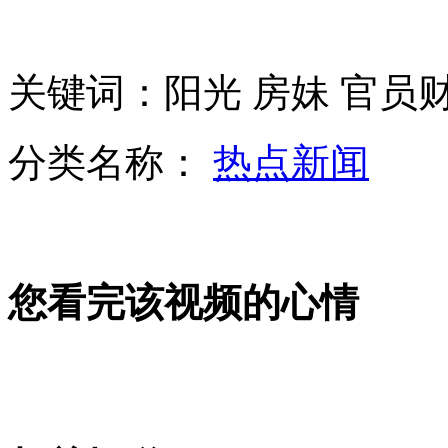
新西兰华人艺术家晨晓作品亮相中国美术馆
关键词：阳光 房妹 官员
分类名称：
热点新闻
实录:舟曲特大泥石流灾后重建新闻通报会
穗港澳动漫游戏展重启开展
您看完该视频的心情
山西运城恶犬咬伤多人 警民合力深夜将其击毙