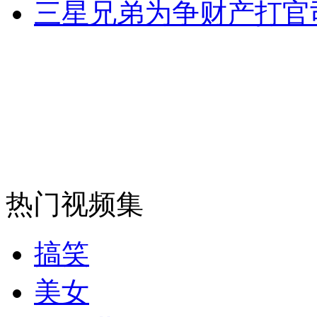
三星兄弟为争财产打官
消防员救轻生者
花炮节热闹非凡
减压"枕头大战"
纽约上演“枕头大战”
司机酒驾遇交警 急速倒车逃窜
热门视频集
搞笑
美女