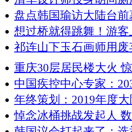
盘点韩国瑜访大陆台前
想过桥就得跳舞！游客
祁连山下玉石画师用废
重庆30层居民楼大火
中国疾控中心专家：203
年终策划：2019年度大陆
悼念冰桶挑战发起人 数百
韩国议会打起来了：选举