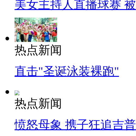
美女主持人直播球赛 
热点新闻
直击"圣诞泳装裸跑"
热点新闻
愤怒母象 携子狂追吉