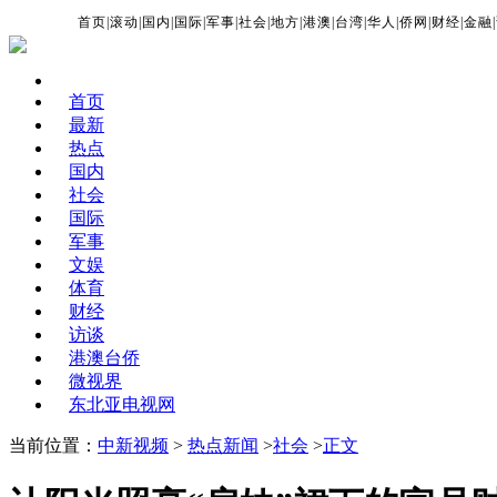
首页
|
滚动
|
国内
|
国际
|
军事
|
社会
|
地方
|
港澳
|
台湾
|
华人
|
侨网
|
财经
|
金融
|
首页
最新
热点
国内
社会
国际
军事
文娱
体育
财经
访谈
港澳台侨
微视界
东北亚电视网
当前位置：
中新视频
>
热点新闻
>
社会
>
正文