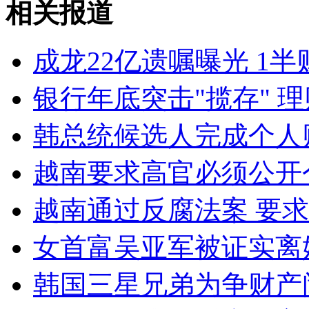
相关报道
女孩北京地铁殴打老人 痛下狠手拳打脚踢
成龙22亿遗嘱曝光 1
无痛分娩是否安全 医生回应
银行年底突击"揽存" 
外交部：反对强权政治霸凌主义
韩总统候选人完成个人
外交部：有关国家言论片面不公正
越南要求高官必须公开
越南通过反腐法案 要
安徽一实载49人客车翻车
女首富吴亚军被证实离婚
韩国三星兄弟为争财产
走！跟着总书记去植树