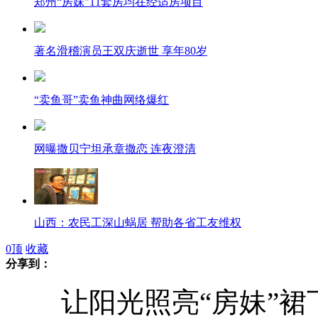
郑州“房妹”11套房均在经适房项目
著名滑稽演员王双庆逝世 享年80岁
“卖鱼哥”卖鱼神曲网络爆红
网曝撒贝宁坦承章撒恋 连夜澄清
山西：农民工深山蜗居 帮助各省工友维权
0
顶
收藏
分享到：
让阳光照亮“房妹”裙
中国最南端气象局施放探空气球