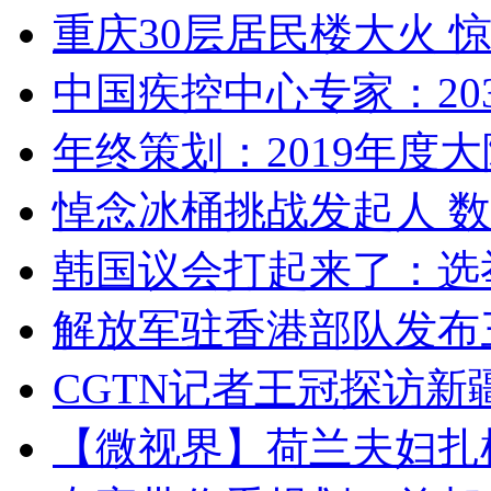
重庆30层居民楼大火
中国疾控中心专家：203
年终策划：2019年度大陆
悼念冰桶挑战发起人 数百
韩国议会打起来了：选举
解放军驻香港部队发布三
CGTN记者王冠探访新疆
【微视界】荷兰夫妇扎根青