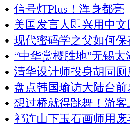
信号灯Plus！浑身都亮
美国发言人即兴用中文
现代密码学之父如何保
“中华赏樱胜地”无锡
清华设计师投身胡同厕
盘点韩国瑜访大陆台前
想过桥就得跳舞！游客
祁连山下玉石画师用废