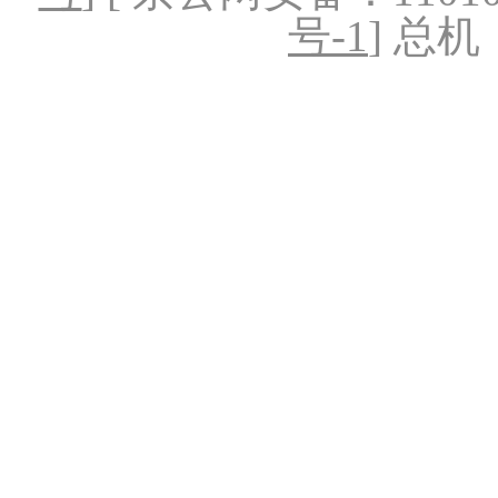
号-1
] 总机：