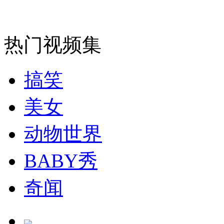
走！跟着总书记去植树
热门视频集
消防员救轻生者
花炮节热闹非凡
减压"枕头大战"
搞笑
美女
纽约上演“枕头大战”
动物世界
BABY秀
司机酒驾遇交警 急速倒车逃窜
奇闻