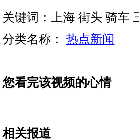
关键词：上海 街头 骑车 
章子怡晒入台证澄清国籍说
分类名称：
热点新闻
男子伪装残疾行乞 全过程被拍下
您看完该视频的心情
"成龙全身受伤图"疯传
"四大天王"卫视跨年无望合体
相关报道
山西运城恶犬咬伤多人 警民合力深夜将其击毙