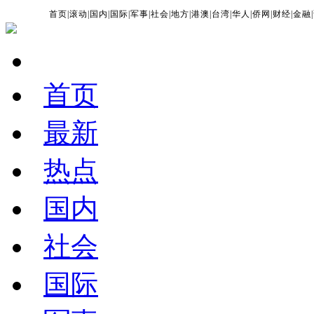
首页
|
滚动
|
国内
|
国际
|
军事
|
社会
|
地方
|
港澳
|
台湾
|
华人
|
侨网
|
财经
|
金融
|
首页
最新
热点
国内
社会
国际