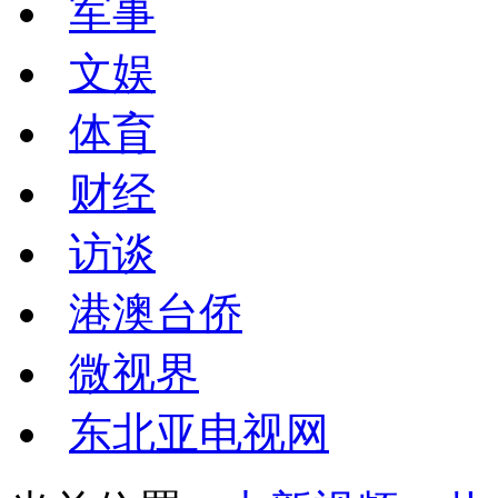
军事
文娱
体育
财经
访谈
港澳台侨
微视界
东北亚电视网