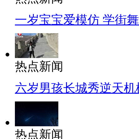
一岁宝宝爱模仿 学街
热点新闻
六岁男孩长城秀逆天机
热点新闻