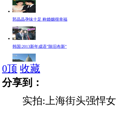
郭晶晶孕味十足 称婚姻很幸福
韩国:2013新年成语"除旧布新"
0
顶
收藏
奥巴马强调减税政策应保护中产
分享到：
实拍:上海街头强悍女 
车自燃司机求救 路人只顾发微博