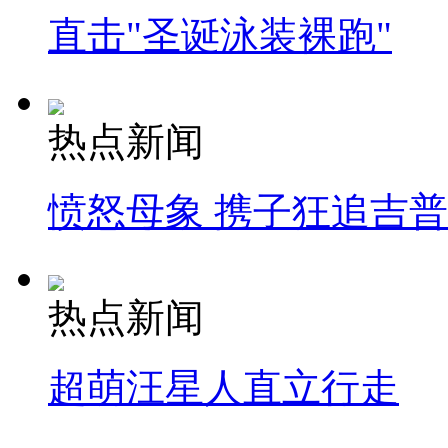
直击"圣诞泳装裸跑"
热点新闻
愤怒母象 携子狂追吉
热点新闻
超萌汪星人直立行走