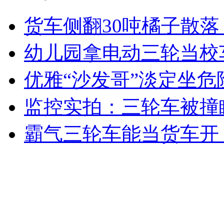
货车侧翻30吨橘子散落
女孩北京地铁殴打老人 痛下狠手拳打脚踢
幼儿园拿电动三轮当校车
优雅“沙发哥”淡定坐危
无痛分娩是否安全 医生回应
监控实拍：三轮车被撞
外交部：反对强权政治霸凌主义
霸气三轮车能当货车开
外交部：有关国家言论片面不公正
安徽一实载49人客车翻车