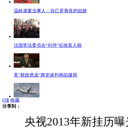
温岭虐童当事人：自己是善良的姑娘
法国宪法委员会"叫停"征收富人税
美"财政悬崖"两党谈判再陷僵局
0
顶
收藏
空军首次组织战役方向体系对抗演练
分享到：
央视2013年新挂历曝光