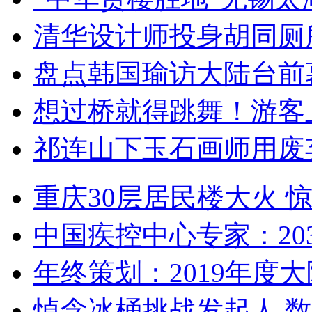
清华设计师投身胡同厕
盘点韩国瑜访大陆台前
想过桥就得跳舞！游客
祁连山下玉石画师用废
重庆30层居民楼大火
中国疾控中心专家：203
年终策划：2019年度大陆
悼念冰桶挑战发起人 数百