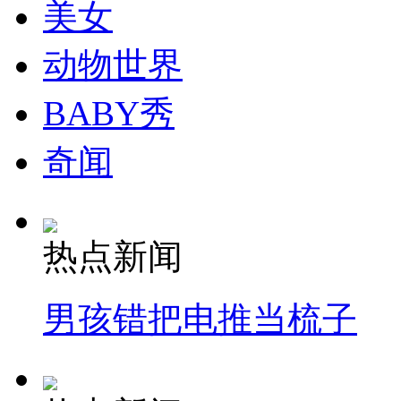
美女
安徽一实载49人客车翻车
动物世界
BABY秀
走！跟着总书记去植树
奇闻
消防员救轻生者
花炮节热闹非凡
减压"枕头大战"
热点新闻
纽约上演“枕头大战”
男孩错把电推当梳子
司机酒驾遇交警 急速倒车逃窜