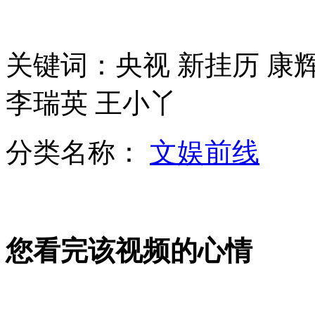
南大"技术帝"入侵老师邮箱搜考卷
关键词：央视 新挂历 康辉
俊男靓女公交行窃全过程实拍
李瑞英 王小丫
分类名称：
文娱前线
纽约时报广场广告牌成"吸金招牌"
韩称找到疑似朝火箭引擎残骸
您看完该视频的心情
印"轮奸案"受害者遗体举行火葬