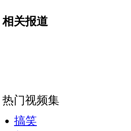
相关报道
山西运城恶犬咬伤多人 警民合力深夜将其击毙
女孩北京地铁殴打老人 痛下狠手拳打脚踢
无痛分娩是否安全 医生回应
外交部：反对强权政治霸凌主义
热门视频集
外交部：有关国家言论片面不公正
搞笑