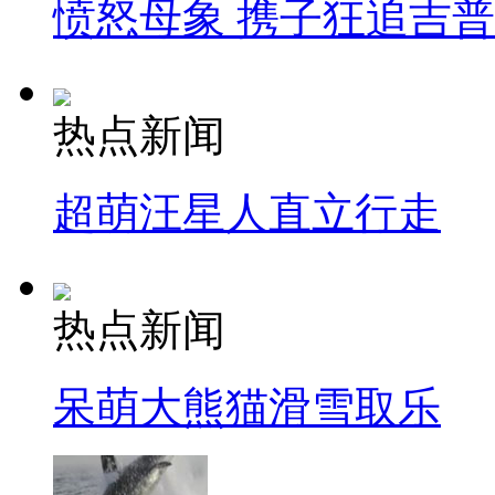
愤怒母象 携子狂追吉
热点新闻
超萌汪星人直立行走
热点新闻
呆萌大熊猫滑雪取乐