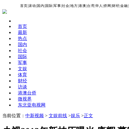
首页
|
滚动
|
国内
|
国际
|
军事
|
社会
|
地方
|
港澳
|
台湾
|
华人
|
侨网
|
财经
|
金融
|
首页
最新
热点
国内
社会
国际
军事
文娱
体育
财经
访谈
港澳台侨
微视界
东北亚电视网
当前位置：
中新视频
>
文娱前线
>
娱乐
>
正文