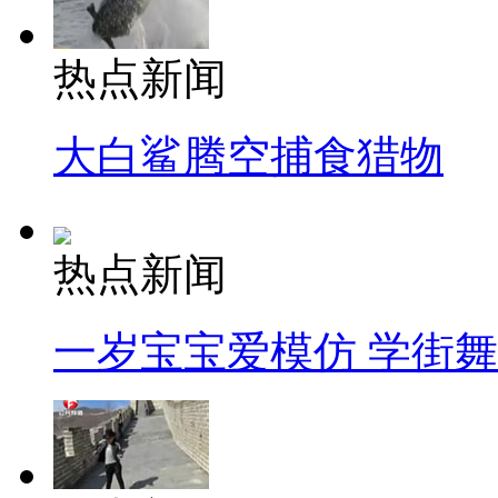
热点新闻
大白鲨腾空捕食猎物
热点新闻
一岁宝宝爱模仿 学街