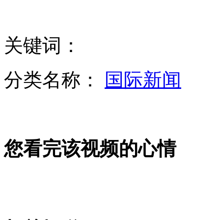
新年首场流星雨上演
关键词：
实拍:台湾男子醉卧街头被汽车碾压
分类名称：
国际新闻
南京"裸跑弟"地铁口卖报
您看完该视频的心情
叙利亚一名美国记者在叙被绑架
新年首航 韩战机编队巡逻"独岛"