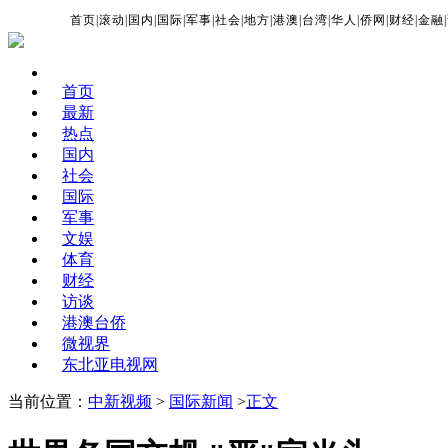
首页
|
滚动
|
国内
|
国际
|
军事
|
社会
|
地方
|
港澳
|
台湾
|
华人
|
侨网
|
财经
|
金融
|
首页
最新
热点
国内
社会
国际
军事
文娱
体育
财经
访谈
港澳台侨
微视界
东北亚电视网
当前位置：
中新视频
>
国际新闻
>
正文