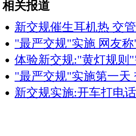
相关报道
山西运城恶犬咬伤多人 警民合力深夜将其击毙
新交规催生耳机热 交
"最严交规"实施 网友称
女孩北京地铁殴打老人 痛下狠手拳打脚踢
体验新交规:"黄灯规则
无痛分娩是否安全 医生回应
"最严交规"实施第一天
外交部：反对强权政治霸凌主义
新交规实施:开车打电话
外交部：有关国家言论片面不公正