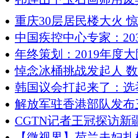
重庆30层居民楼大火
中国疾控中心专家：203
年终策划：2019年度大陆
悼念冰桶挑战发起人 数百
韩国议会打起来了：选举
解放军驻香港部队发布三
CGTN记者王冠探访新疆
【微视界】荷兰夫妇扎根青