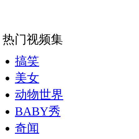
安徽一实载49人客车翻车
热门视频集
走！跟着总书记去植树
搞笑
消防员救轻生者
花炮节热闹非凡
减压"枕头大战"
美女
动物世界
纽约上演“枕头大战”
BABY秀
司机酒驾遇交警 急速倒车逃窜
奇闻