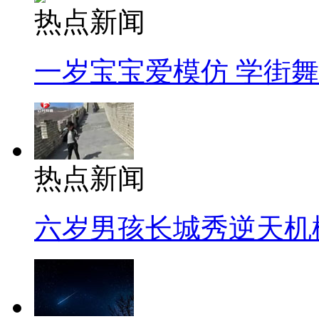
热点新闻
一岁宝宝爱模仿 学街
热点新闻
六岁男孩长城秀逆天机