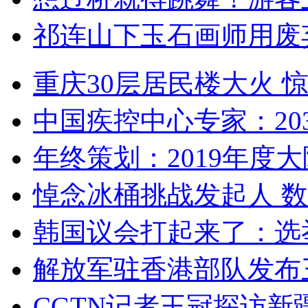
祁连山下玉石画师用废
重庆30层居民楼大火
中国疾控中心专家：203
年终策划：2019年度大陆
悼念冰桶挑战发起人 数百
韩国议会打起来了：选举
解放军驻香港部队发布三
CGTN记者王冠探访新疆