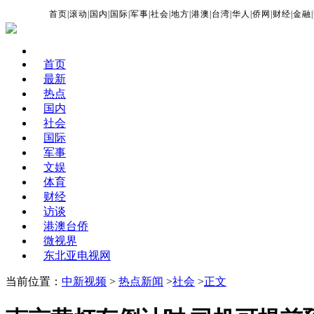
首页
|
滚动
|
国内
|
国际
|
军事
|
社会
|
地方
|
港澳
|
台湾
|
华人
|
侨网
|
财经
|
金融
|
首页
最新
热点
国内
社会
国际
军事
文娱
体育
财经
访谈
港澳台侨
微视界
东北亚电视网
当前位置：
中新视频
>
热点新闻
>
社会
>
正文