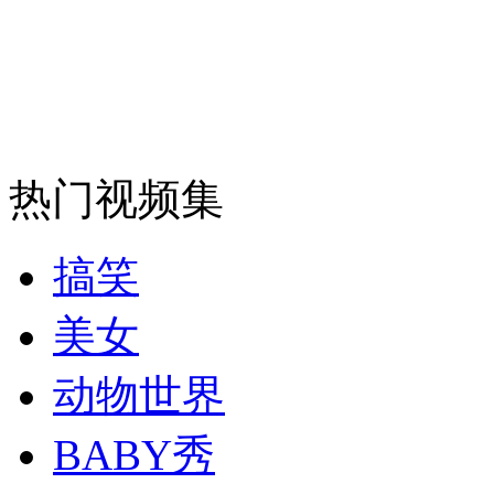
安徽一实载49人客车翻车
走！跟着总书记去植树
热门视频集
消防员救轻生者
花炮节热闹非凡
减压"枕头大战"
搞笑
美女
纽约上演“枕头大战”
动物世界
司机酒驾遇交警 急速倒车逃窜
BABY秀