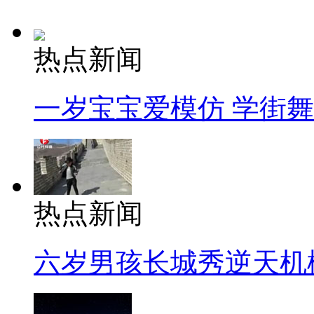
热点新闻
一岁宝宝爱模仿 学街
热点新闻
六岁男孩长城秀逆天机