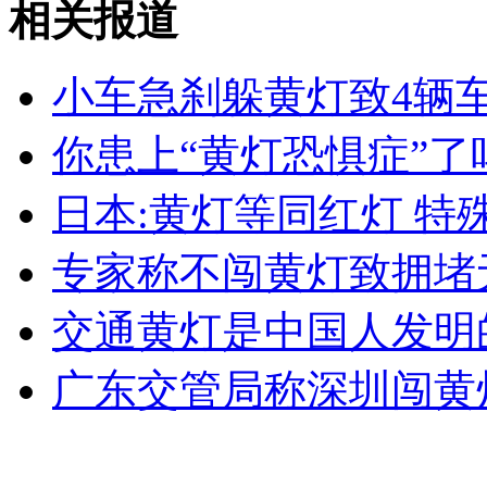
相关报道
山西运城恶犬咬伤多人 警民合力深夜将其击毙
小车急刹躲黄灯致4辆
你患上“黄灯恐惧症”了
女孩北京地铁殴打老人 痛下狠手拳打脚踢
日本:黄灯等同红灯 特
无痛分娩是否安全 医生回应
专家称不闯黄灯致拥堵
外交部：反对强权政治霸凌主义
交通黄灯是中国人发明
广东交管局称深圳闯黄
外交部：有关国家言论片面不公正