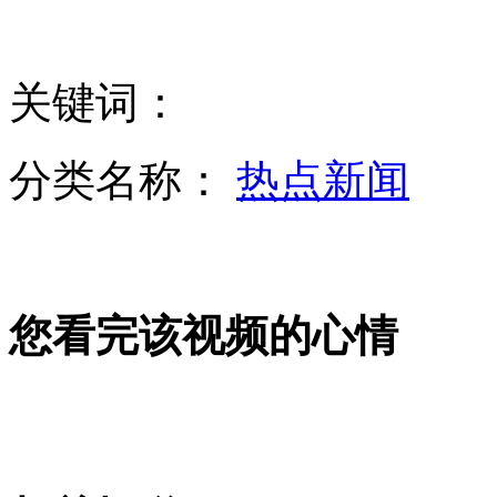
港男闹市偷拍裙底 被擒后塞钱求饶
关键词：
韩魔鬼训练营:少年裸躺雪地
分类名称：
热点新闻
印度黑公交轮奸案嫌犯身份浮出水面
您看完该视频的心情
叙利亚反对派进攻一空军基地
美科学家称身材微胖可能活得更久