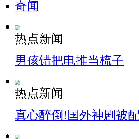
奇闻
热点新闻
男孩错把电推当梳子
热点新闻
真心醉倒!国外神剧被