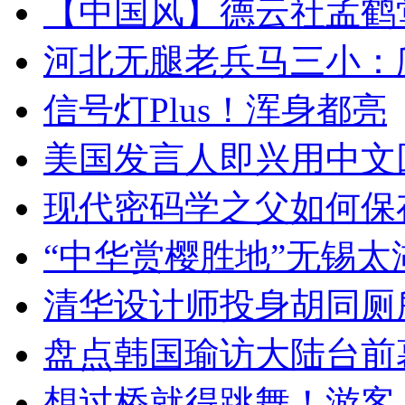
【中国风】德云社孟鹤
河北无腿老兵马三小：爬
信号灯Plus！浑身都亮
美国发言人即兴用中文
现代密码学之父如何保
“中华赏樱胜地”无锡
清华设计师投身胡同厕
盘点韩国瑜访大陆台前
想过桥就得跳舞！游客