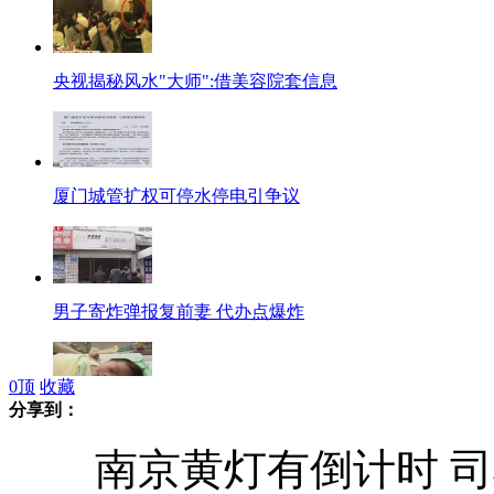
央视揭秘风水"大师":借美容院套信息
厦门城管扩权可停水停电引争议
男子寄炸弹报复前妻 代办点爆炸
0
顶
收藏
分享到：
台62岁乳癌老妇借卵产下双胞胎
南京黄灯有倒计时 司