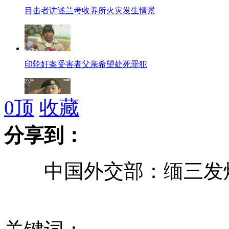
目击者讲述兰考收养所火灾发生情景
印轮奸案受害者父亲希望处死罪犯
0
顶
收藏
Rain无视军纪会女友惹怒国防部
分享到：
中国外交部：缅三发炮
监拍女子遭持刀劫匪抢劫
印轮奸案开庭首日警方递千页起诉书