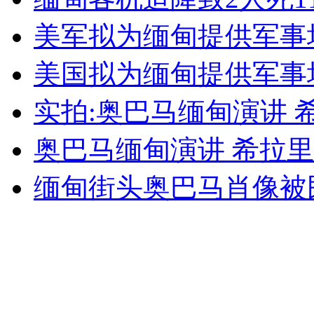
女孩北京地铁殴打老人 痛下狠手拳打脚踢
美军拟为缅甸提供军事
美国拟为缅甸提供军事
无痛分娩是否安全 医生回应
实拍:奥巴马缅甸演讲 
外交部：反对强权政治霸凌主义
奥巴马缅甸演讲 希拉里
外交部：有关国家言论片面不公正
缅甸街头奥巴马肖像被
安徽一实载49人客车翻车