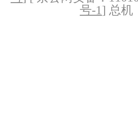
号-1
] 总机：