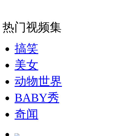
走！跟着总书记去植树
消防员救轻生者
花炮节热闹非凡
减压"枕头大战"
热门视频集
搞笑
纽约上演“枕头大战”
美女
动物世界
司机酒驾遇交警 急速倒车逃窜
BABY秀
奇闻