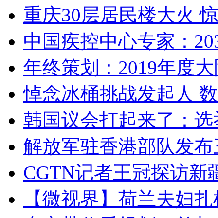
重庆30层居民楼大火
中国疾控中心专家：203
年终策划：2019年度大陆
悼念冰桶挑战发起人 数百
韩国议会打起来了：选举
解放军驻香港部队发布三
CGTN记者王冠探访新疆
【微视界】荷兰夫妇扎根青