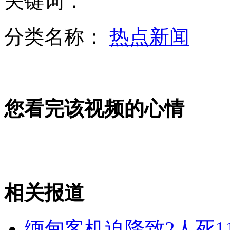
关键词：
分类名称：
热点新闻
岭南书画家莫各伯画展在广州举行
您看完该视频的心情
俄罗斯规定来不及刹车 闯黄灯被默许
新加坡设置箭头缓冲区避免急刹车
相关报道
山西运城恶犬咬伤多人 警民合力深夜将其击毙
缅甸客机迫降致2人死1