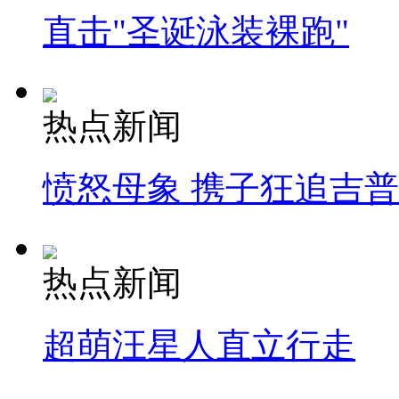
直击"圣诞泳装裸跑"
热点新闻
愤怒母象 携子狂追吉
热点新闻
超萌汪星人直立行走