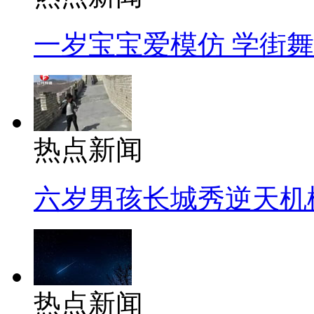
一岁宝宝爱模仿 学街
热点新闻
六岁男孩长城秀逆天机
热点新闻