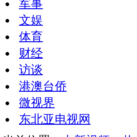
军事
文娱
体育
财经
访谈
港澳台侨
微视界
东北亚电视网