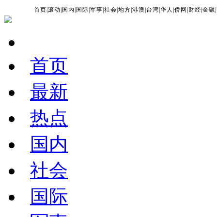
首页
|
滚动
|
国内
|
国际
|
军事
|
社会
|
地方
|
港澳
|
台湾
|
华人
|
侨网
|
财经
|
金融
|
首页
最新
热点
国内
社会
国际