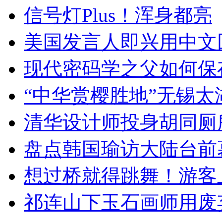
信号灯Plus！浑身都亮
美国发言人即兴用中文
现代密码学之父如何保
“中华赏樱胜地”无锡
清华设计师投身胡同厕
盘点韩国瑜访大陆台前
想过桥就得跳舞！游客
祁连山下玉石画师用废