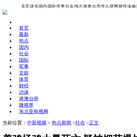
首页
|
滚动
|
国内
|
国际
|
军事
|
社会
|
地方
|
港澳
|
台湾
|
华人
|
侨网
|
财经
|
金融
|
首页
最新
热点
国内
社会
国际
军事
文娱
体育
财经
访谈
港澳台侨
微视界
东北亚电视网
当前位置：
中新视频
>
热点新闻
>
社会
>
正文