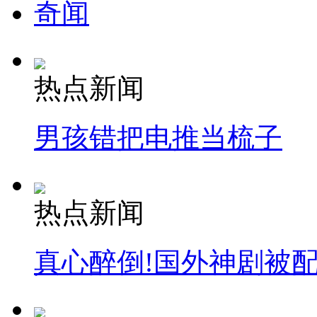
奇闻
热点新闻
男孩错把电推当梳子
热点新闻
真心醉倒!国外神剧被