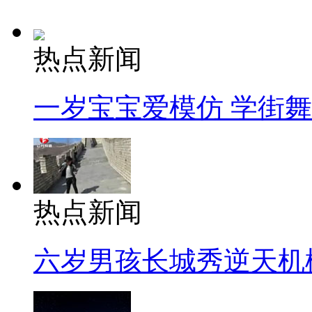
热点新闻
一岁宝宝爱模仿 学街
热点新闻
六岁男孩长城秀逆天机