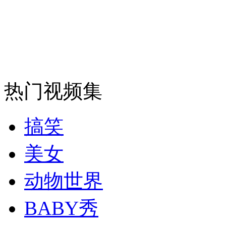
安徽一实载49人客车翻车
走！跟着总书记去植树
热门视频集
消防员救轻生者
花炮节热闹非凡
减压"枕头大战"
搞笑
美女
纽约上演“枕头大战”
动物世界
BABY秀
司机酒驾遇交警 急速倒车逃窜