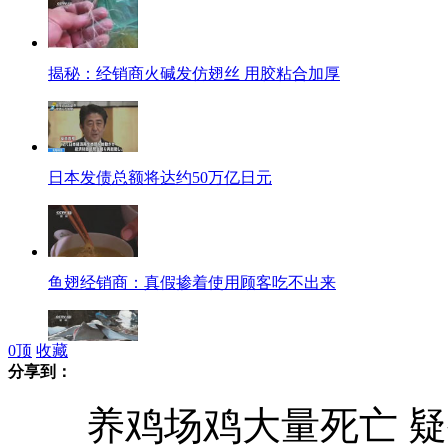
揭秘：经销商火碱发仿翅丝 用胶粘合加厚
日本发债总额将达约50万亿日元
鱼翅经销商：真假掺着使用顾客吃不出来
0
顶
收藏
分享到：
天价鱼翅原料收购价每斤仅30元
养鸡场鸡大量死亡 疑