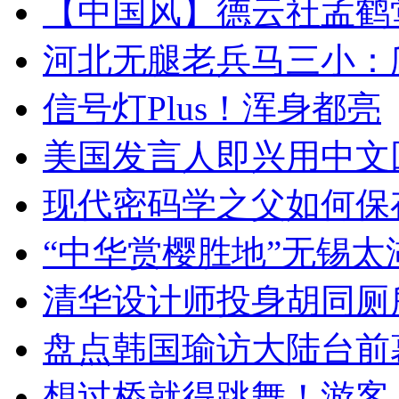
【中国风】德云社孟鹤
河北无腿老兵马三小：爬
信号灯Plus！浑身都亮
美国发言人即兴用中文
现代密码学之父如何保
“中华赏樱胜地”无锡
清华设计师投身胡同厕
盘点韩国瑜访大陆台前
想过桥就得跳舞！游客