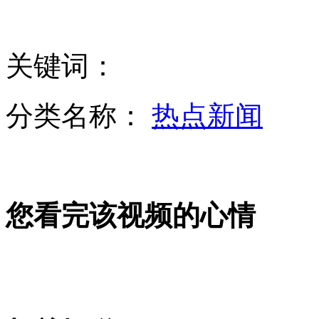
仿翅真相：明胶+色素 营养=零
关键词：
荷美德向土耳其部署6套"爱国者"
分类名称：
热点新闻
英国学生肯德基内吃出疑似鸡脑内脏
您看完该视频的心情
美女议员大合影 后排4人系PS