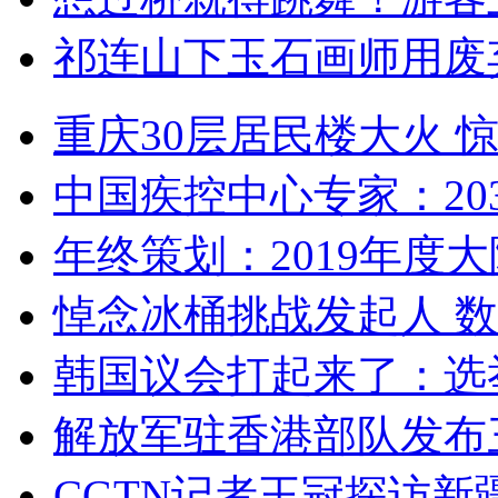
祁连山下玉石画师用废
重庆30层居民楼大火
中国疾控中心专家：203
年终策划：2019年度大陆
悼念冰桶挑战发起人 数百
韩国议会打起来了：选举
解放军驻香港部队发布三
CGTN记者王冠探访新疆