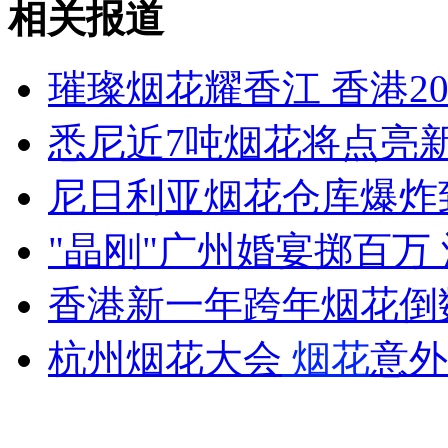
相关报道
情书失窃半世纪再现身 见证二战中爱情
璀璨烟花耀香江 香港2
山西运城恶犬咬伤多人 警民合力深夜将其击毙
悉尼近7吨烟花将点亮
尼日利亚烟花仓库爆炸
女孩北京地铁殴打老人 痛下狠手拳打脚踢
"晶刚"广州婚宴掷百万
无痛分娩是否安全 医生回应
香港新一年跨年烟花倒
外交部：反对强权政治霸凌主义
杭州烟花大会
烟花
意外
外交部：有关国家言论片面不公正