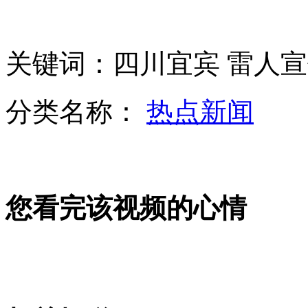
土耳其:部署"爱国者"首批荷军人抵达
关键词：四川宜宾 雷人宣
英导航仪指错路 每年损失两亿
分类名称：
热点新闻
张学友称春晚只唱一首感没诚意
历代央视春晚美女主持大盘点
您看完该视频的心情
山西运城恶犬咬伤多人 警民合力深夜将其击毙