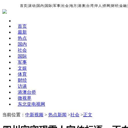
首页
|
滚动
|
国内
|
国际
|
军事
|
社会
|
地方
|
港澳
|
台湾
|
华人
|
侨网
|
财经
|
金融
|
首页
最新
热点
国内
社会
国际
军事
文娱
体育
财经
访谈
港澳台侨
微视界
东北亚电视网
当前位置：
中新视频
>
热点新闻
>
社会
>
正文