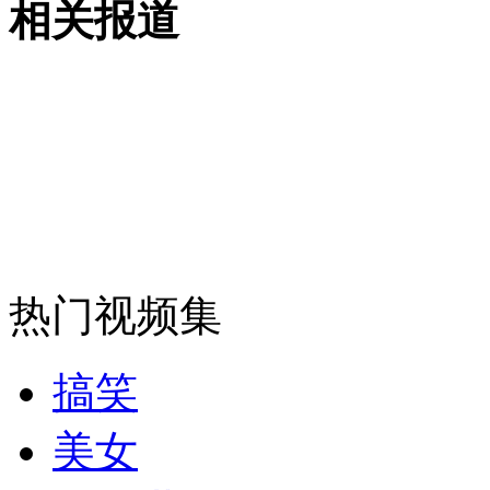
相关报道
女孩北京地铁殴打老人 痛下狠手拳打脚踢
无痛分娩是否安全 医生回应
外交部：反对强权政治霸凌主义
外交部：有关国家言论片面不公正
热门视频集
安徽一实载49人客车翻车
搞笑
美女
走！跟着总书记去植树