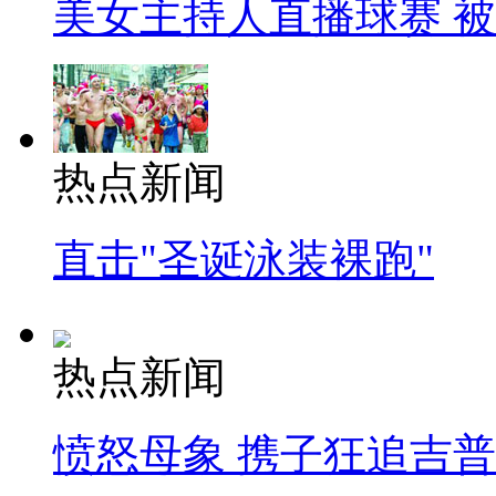
美女主持人直播球赛 
热点新闻
直击"圣诞泳装裸跑"
热点新闻
愤怒母象 携子狂追吉