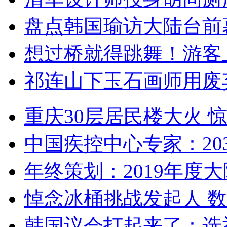
盘点韩国瑜访大陆台前
想过桥就得跳舞！游客
祁连山下玉石画师用废
重庆30层居民楼大火
中国疾控中心专家：203
年终策划：2019年度大陆
悼念冰桶挑战发起人 数百
韩国议会打起来了：选举