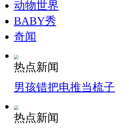
动物世界
消防员救轻生者
花炮节热闹非凡
减压"枕头大战"
BABY秀
奇闻
纽约上演“枕头大战”
热点新闻
司机酒驾遇交警 急速倒车逃窜
男孩错把电推当梳子
热点新闻