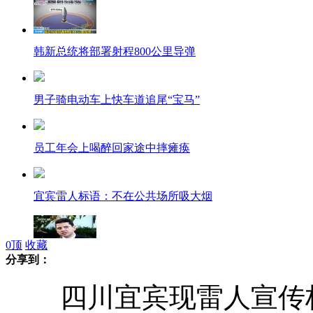
韩新总统将部署射程800公里导弹
男子骑电动车上快车道追尾“宝马”
员工年会上喝醉回家途中摔瘫痪
宜宾雷人标语：不在公共场所吸大烟
0
顶
收藏
分享到：
洪都拉斯前大使为召妓丑闻道歉
四川宜宾现雷人宣传标