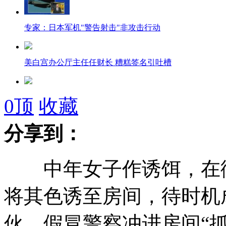
专家：日本军机"警告射击"非攻击行动
美白宫办公厅主任任财长 糟糕签名引吐槽
纽约发生渡轮撞码头事故 至少57人受伤
0
顶
收藏
分享到：
美百万美金彩票得主遭氰化物毒毙
中年女子作诱饵，在街
美韩俄皆不得入内 安倍无奈首访东盟三国
将其色诱至房间，待时机
伙，假冒警察冲进房间“抓