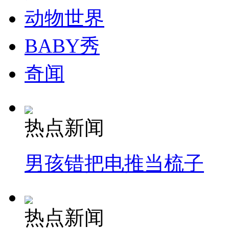
纽约上演“枕头大战”
动物世界
BABY秀
司机酒驾遇交警 急速倒车逃窜
奇闻
热点新闻
男孩错把电推当梳子
热点新闻