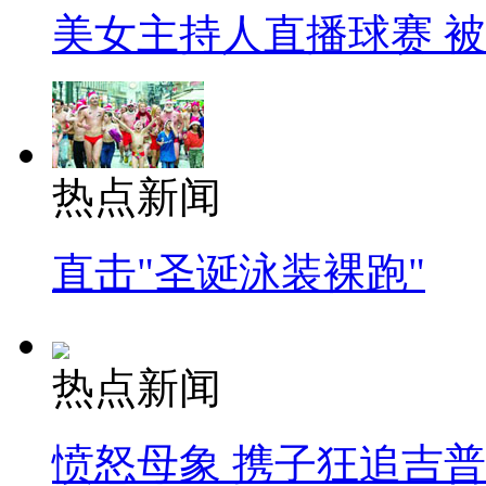
美女主持人直播球赛 
热点新闻
直击"圣诞泳装裸跑"
热点新闻
愤怒母象 携子狂追吉