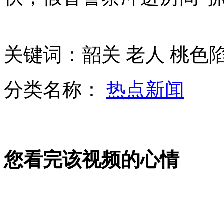
日媒：日美就应对中国巡航钓鱼岛达成一致
关键词：韶关 老人 桃色
专家：日本外强中干 根本没做好战争准备
分类名称：
热点新闻
山西运城恶犬咬伤多人 警民合力深夜将其击毙
女孩北京地铁殴打老人 痛下狠手拳打脚踢
您看完该视频的心情
无痛分娩是否安全 医生回应
外交部：反对强权政治霸凌主义