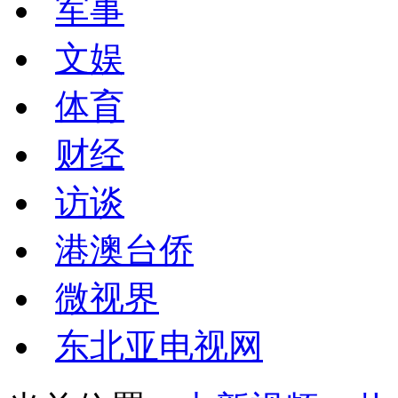
军事
文娱
体育
财经
访谈
港澳台侨
微视界
东北亚电视网