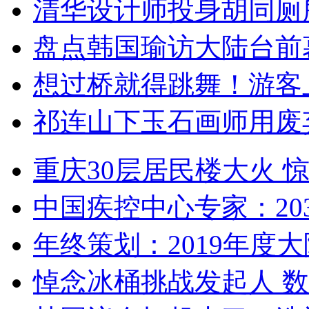
清华设计师投身胡同厕
盘点韩国瑜访大陆台前
想过桥就得跳舞！游客
祁连山下玉石画师用废
重庆30层居民楼大火
中国疾控中心专家：203
年终策划：2019年度大陆
悼念冰桶挑战发起人 数百