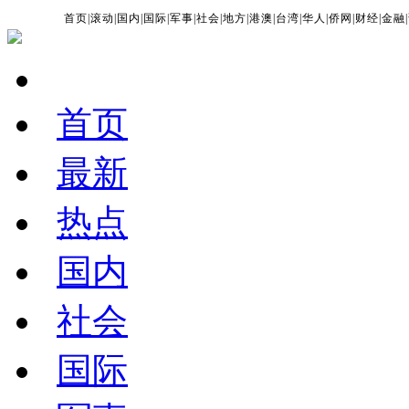
首页
|
滚动
|
国内
|
国际
|
军事
|
社会
|
地方
|
港澳
|
台湾
|
华人
|
侨网
|
财经
|
金融
|
首页
最新
热点
国内
社会
国际