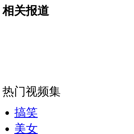
相关报道
外交部：有关国家言论片面不公正
安徽一实载49人客车翻车
走！跟着总书记去植树
热门视频集
消防员救轻生者
花炮节热闹非凡
减压"枕头大战"
搞笑
美女