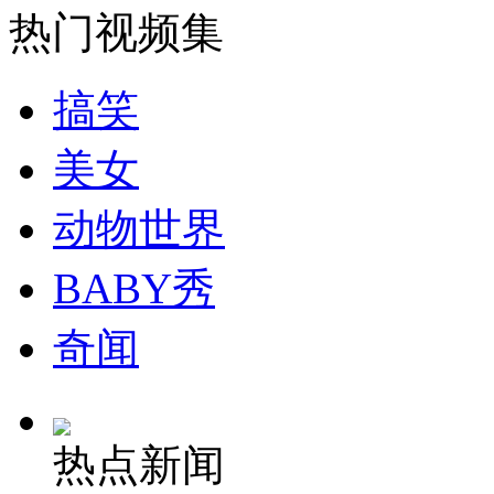
热门视频集
外交部：反对强权政治霸凌主义
搞笑
外交部：有关国家言论片面不公正
美女
动物世界
安徽一实载49人客车翻车
BABY秀
奇闻
走！跟着总书记去植树
消防员救轻生者
花炮节热闹非凡
减压"枕头大战"
热点新闻