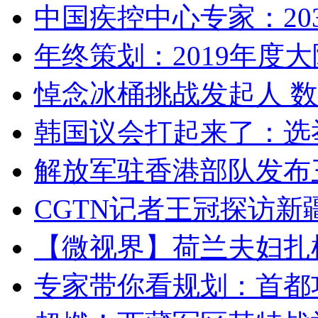
中国疾控中心专家：203
年终策划：2019年度大陆
悼念冰桶挑战发起人 数百
韩国议会打起来了：选举
解放军驻香港部队发布三
CGTN记者王冠探访新疆
【微视界】荷兰夫妇扎根青
专家带你看规划：首都功