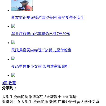
驴友非正规途径游西沙受困 海况复杂不安全
黑龙江双鸭山汽车爆炸已致7死39伤
民政局官员向寺院"借"孤儿应付检查
变态男侵犯小女孩 落网遭家长暴打
日将成立“尖阁警备队” 强化钓鱼岛周边警备
0
顶
收藏
分享到：
大学生漫画简历微博蹿红 3天获数十面试邀请
美国加州一高中发生枪击案2人受伤
关键词：女大学生 漫画简历 微博 广东外语外贸大学外文系