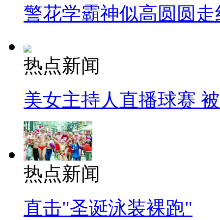
警花学霸神似高圆圆走
热点新闻
美女主持人直播球赛 
热点新闻
直击"圣诞泳装裸跑"