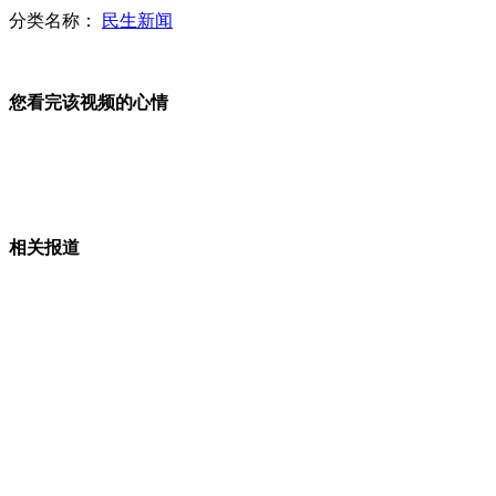
分类名称：
民生新闻
大学生漫画简历微博蹿红 3天获数十面试邀请
您看完该视频的心情
客机高空飞行时机翼下突现蟒蛇
外交部 ：军机在东海有关空域飞行是例行飞行
相关报道
山西运城恶犬咬伤多人 警民合力深夜将其击毙
女孩北京地铁殴打老人 痛下狠手拳打脚踢
无痛分娩是否安全 医生回应