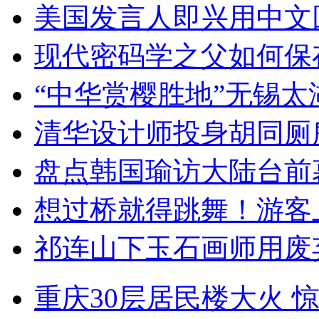
美国发言人即兴用中文
现代密码学之父如何保
“中华赏樱胜地”无锡
清华设计师投身胡同厕
盘点韩国瑜访大陆台前
想过桥就得跳舞！游客
祁连山下玉石画师用废
重庆30层居民楼大火