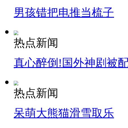
男孩错把电推当梳子
纽约上演“枕头大战”
司机酒驾遇交警 急速倒车逃窜
热点新闻
真心醉倒!国外神剧被
热点新闻
呆萌大熊猫滑雪取乐