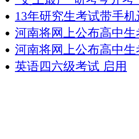
女孩北京地铁殴打老人 痛下狠手拳打脚踢
13年研究生考试带手
河南将网上公布高中生
无痛分娩是否安全 医生回应
河南将网上公布高中生
外交部：反对强权政治霸凌主义
英语四六级考试 启用
外交部：有关国家言论片面不公正
安徽一实载49人客车翻车