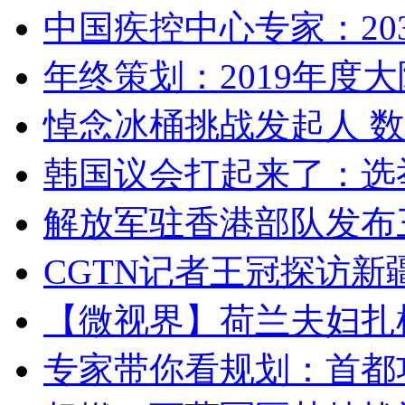
中国疾控中心专家：203
年终策划：2019年度大陆
悼念冰桶挑战发起人 数百
韩国议会打起来了：选举
解放军驻香港部队发布三
CGTN记者王冠探访新疆
【微视界】荷兰夫妇扎根青
专家带你看规划：首都功