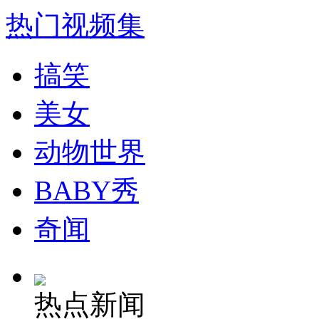
走！跟着总书记去植树
热门视频集
消防员救轻生者
花炮节热闹非凡
减压"枕头大战"
搞笑
美女
纽约上演“枕头大战”
动物世界
BABY秀
司机酒驾遇交警 急速倒车逃窜
奇闻
热点新闻