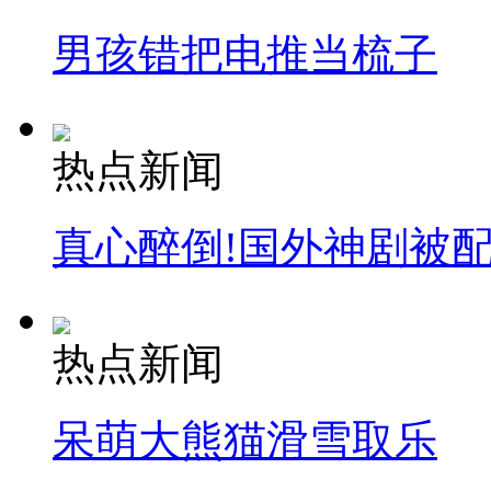
男孩错把电推当梳子
热点新闻
真心醉倒!国外神剧被
热点新闻
呆萌大熊猫滑雪取乐