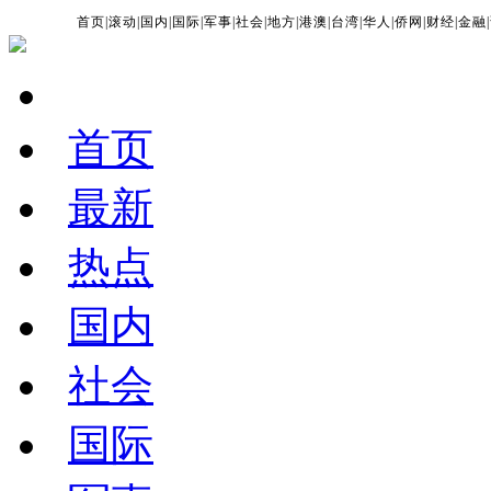
首页
|
滚动
|
国内
|
国际
|
军事
|
社会
|
地方
|
港澳
|
台湾
|
华人
|
侨网
|
财经
|
金融
|
首页
最新
热点
国内
社会
国际