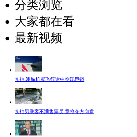
分类浏览
大家都在看
最新视频
实拍:澳航机翼飞行途中突现巨蟒
实拍男乘客不满售票员 竟抢夺方向盘