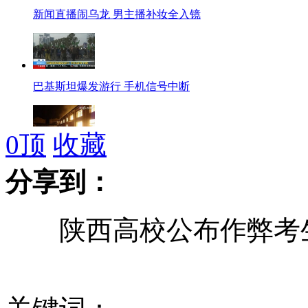
新闻直播闹乌龙 男主播补妆全入镜
巴基斯坦爆发游行 手机信号中断
0
顶
收藏
拍客：湖南一家具仓库突发大火
分享到：
陕西高校公布作弊考生信
翟振峰被曝违规变更集体财产
安徽雾霾致上千名旅客滞留合肥机场