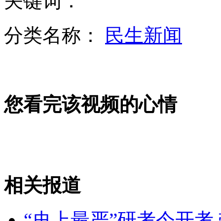
关键词：
分类名称：
民生新闻
双鸭山客车爆炸案件嫌疑人已死
您看完该视频的心情
最尽职女环卫工 用手指抠香烟头
重庆发布今年首个"霾黄色预警信号"
相关报道
山西运城恶犬咬伤多人 警民合力深夜将其击毙
“史上最严”研考今开考