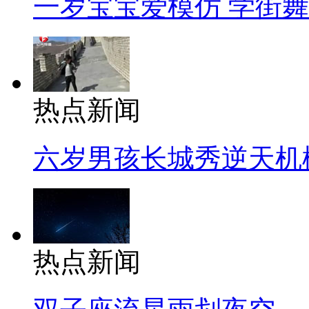
一岁宝宝爱模仿 学街
热点新闻
六岁男孩长城秀逆天机
热点新闻