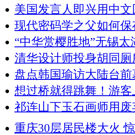
美国发言人即兴用中文
现代密码学之父如何保
“中华赏樱胜地”无锡
清华设计师投身胡同厕
盘点韩国瑜访大陆台前
想过桥就得跳舞！游客
祁连山下玉石画师用废
重庆30层居民楼大火