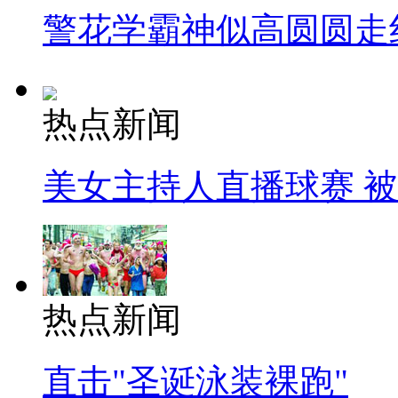
警花学霸神似高圆圆走
热点新闻
美女主持人直播球赛 
热点新闻
直击"圣诞泳装裸跑"