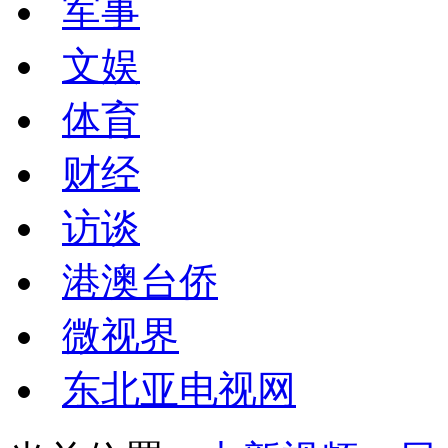
军事
文娱
体育
财经
访谈
港澳台侨
微视界
东北亚电视网