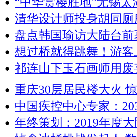
“中华赏樱胜地”无锡
清华设计师投身胡同厕
盘点韩国瑜访大陆台前
想过桥就得跳舞！游客
祁连山下玉石画师用废
重庆30层居民楼大火
中国疾控中心专家：203
年终策划：2019年度大陆