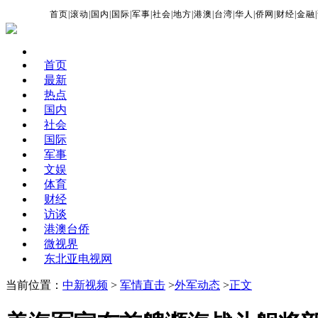
首页
|
滚动
|
国内
|
国际
|
军事
|
社会
|
地方
|
港澳
|
台湾
|
华人
|
侨网
|
财经
|
金融
|
首页
最新
热点
国内
社会
国际
军事
文娱
体育
财经
访谈
港澳台侨
微视界
东北亚电视网
当前位置：
中新视频
>
军情直击
>
外军动态
>
正文