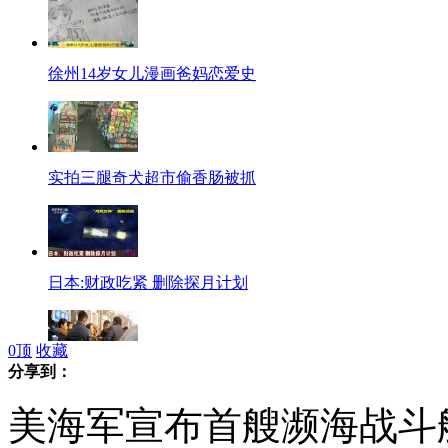
徐州14岁女儿漫画爸妈恋爱史
实拍三腿奇犬超市偷香肠被抓
日本:财政吃紧 删除探月计划
0
顶
收藏
分享到：
拍客：好心司机搀扶倒地妇女被讹诈
美海军宣布首艘濒海战斗