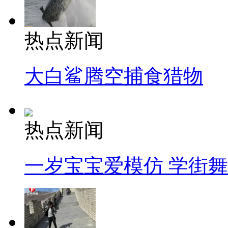
热点新闻
大白鲨腾空捕食猎物
热点新闻
一岁宝宝爱模仿 学街