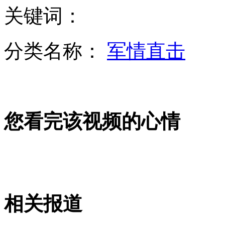
关键词：
拍客：直升飞机迎娶新娘 每小时租金两万
分类名称：
军情直击
搓手猫网络爆红 又萌又怜
您看完该视频的心情
实拍惊险民间斗牛 男子瞬间被顶飞
继父酒后兽性大发 强奸继女后潜逃
相关报道