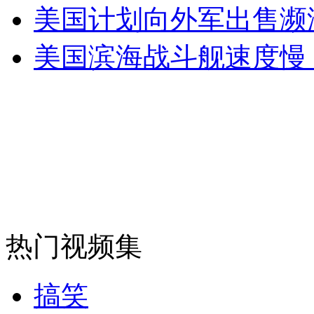
"好奇"号将首次钻探火星岩石
美国计划向外军出售濒
美国滨海战斗舰速度慢
山西运城恶犬咬伤多人 警民合力深夜将其击毙
女孩北京地铁殴打老人 痛下狠手拳打脚踢
无痛分娩是否安全 医生回应
外交部：反对强权政治霸凌主义
热门视频集
外交部：有关国家言论片面不公正
搞笑