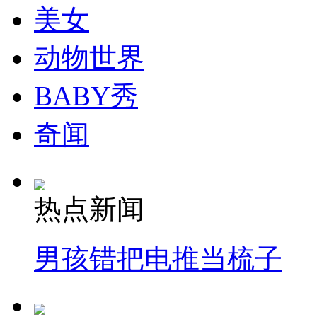
美女
安徽一实载49人客车翻车
动物世界
BABY秀
走！跟着总书记去植树
奇闻
消防员救轻生者
花炮节热闹非凡
减压"枕头大战"
热点新闻
纽约上演“枕头大战”
男孩错把电推当梳子
司机酒驾遇交警 急速倒车逃窜