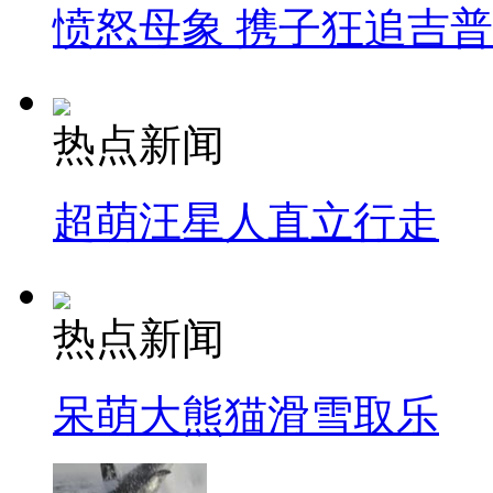
愤怒母象 携子狂追吉
热点新闻
超萌汪星人直立行走
热点新闻
呆萌大熊猫滑雪取乐