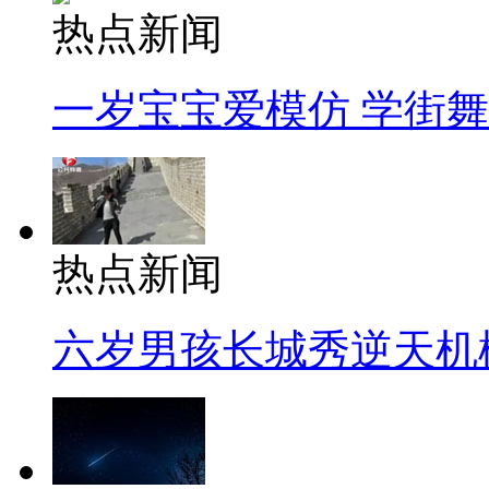
热点新闻
一岁宝宝爱模仿 学街
热点新闻
六岁男孩长城秀逆天机