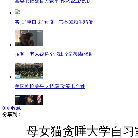
县委书记配百万豪车 称从企业借用
实拍"重口味"女孩一气吞30颗生鸡蛋
拍客：老人被逼全取出全部积蓄求助
美国控枪关乎支持率 政策出台难
0
顶
收藏
分享到：
美国：奥巴马公布23条控枪对策
母女猫贪睡大学自习室