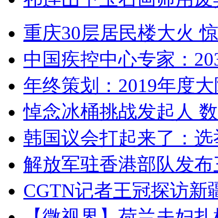
重庆30层居民楼大火
中国疾控中心专家：203
年终策划：2019年度大陆
悼念冰桶挑战发起人 数百
韩国议会打起来了：选举
解放军驻香港部队发布三
CGTN记者王冠探访新疆
【微视界】荷兰夫妇扎根青