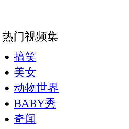
走！跟着总书记去植树
热门视频集
消防员救轻生者
花炮节热闹非凡
减压"枕头大战"
搞笑
纽约上演“枕头大战”
美女
动物世界
司机酒驾遇交警 急速倒车逃窜
BABY秀
奇闻