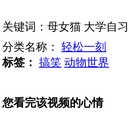
波音787目前未进入中国
关键词：母女猫 大学自习
武汉成功实施中国目前最小儿童心脏移植手术
分类名称：
轻松一刻
标签：
搞笑
动物世界
重庆公交现"大便男" 称实在忍不住
您看完该视频的心情
徐州14岁女儿漫画爸妈恋爱史
山西运城恶犬咬伤多人 警民合力深夜将其击毙