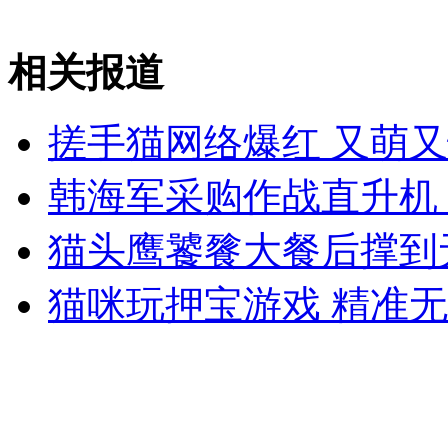
相关报道
女孩北京地铁殴打老人 痛下狠手拳打脚踢
搓手猫网络爆红 又萌
无痛分娩是否安全 医生回应
韩海军采购作战直升机
外交部：反对强权政治霸凌主义
猫头鹰饕餮大餐后撑到
外交部：有关国家言论片面不公正
猫咪玩押宝游戏 精准
安徽一实载49人客车翻车