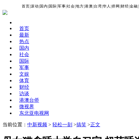
首页
|
滚动
|
国内
|
国际
|
军事
|
社会
|
地方
|
港澳
|
台湾
|
华人
|
侨网
|
财经
|
金融
|
首页
最新
热点
国内
社会
国际
军事
文娱
体育
财经
访谈
港澳台侨
微视界
东北亚电视网
当前位置：
中新视频
>
轻松一刻
>
搞笑
>
正文